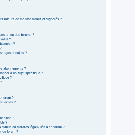
lisateurs de ma liste d’amis et d’ignorés ?
ans un ou des forums ?
sultat ?
blanche ?!
?
ssages et sujets ?
t les abonnements ?
onner à un sujet spécifique ?
ifique ?
 ?
ce forum ?
s jointes ?
cussions ?
ible ?
 d’abus ou d’ordres légaux liés à ce forum ?
r du forum ?