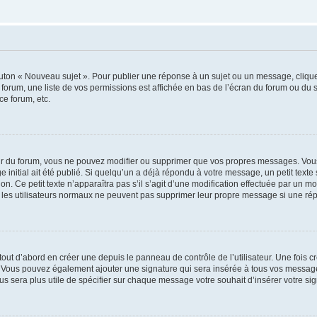
outon « Nouveau sujet ». Pour publier une réponse à un sujet ou un message, cliqu
 forum, une liste de vos permissions est affichée en bas de l’écran du forum ou du
ce forum, etc.
r du forum, vous ne pouvez modifier ou supprimer que vos propres messages. Vou
 initial ait été publié. Si quelqu’un a déjà répondu à votre message, un petit text
ion. Ce petit texte n’apparaîtra pas s’il s’agit d’une modification effectuée par un 
ue les utilisateurs normaux ne peuvent pas supprimer leur propre message si une ré
ut d’abord en créer une depuis le panneau de contrôle de l’utilisateur. Une fois c
ure. Vous pouvez également ajouter une signature qui sera insérée à tous vos mess
 vous sera plus utile de spécifier sur chaque message votre souhait d’insérer votre si