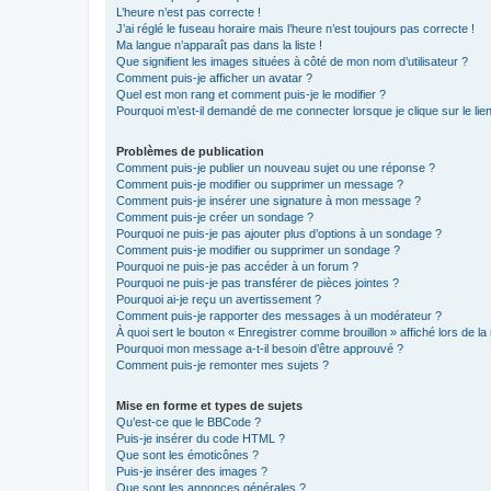
L’heure n’est pas correcte !
J’ai réglé le fuseau horaire mais l’heure n’est toujours pas correcte !
Ma langue n’apparaît pas dans la liste !
Que signifient les images situées à côté de mon nom d’utilisateur ?
Comment puis-je afficher un avatar ?
Quel est mon rang et comment puis-je le modifier ?
Pourquoi m’est-il demandé de me connecter lorsque je clique sur le lien 
Problèmes de publication
Comment puis-je publier un nouveau sujet ou une réponse ?
Comment puis-je modifier ou supprimer un message ?
Comment puis-je insérer une signature à mon message ?
Comment puis-je créer un sondage ?
Pourquoi ne puis-je pas ajouter plus d’options à un sondage ?
Comment puis-je modifier ou supprimer un sondage ?
Pourquoi ne puis-je pas accéder à un forum ?
Pourquoi ne puis-je pas transférer de pièces jointes ?
Pourquoi ai-je reçu un avertissement ?
Comment puis-je rapporter des messages à un modérateur ?
À quoi sert le bouton « Enregistrer comme brouillon » affiché lors de la 
Pourquoi mon message a-t-il besoin d’être approuvé ?
Comment puis-je remonter mes sujets ?
Mise en forme et types de sujets
Qu’est-ce que le BBCode ?
Puis-je insérer du code HTML ?
Que sont les émoticônes ?
Puis-je insérer des images ?
Que sont les annonces générales ?