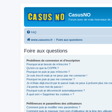
CasusNO
Forum avec de vrais morceaux de
FAQ
www.casusno.fr
Foire aux questions
Foire aux questions
Problèmes de connexion et d’inscription
Pourquoi ai-je besoin de m’inscrire ?
Qu’est-ce que la COPPA ?
Pourquoi ne puis-je pas m’inscrire ?
Je suis inscrit mais je ne peux pas me connecter !
Pourquoi ne puis-je pas me connecter ?
Je m’étais déjà inscrit par le passé mais ne peux à présent plus me co
J’ai perdu mon mot de passe !
Pourquoi suis-je déconnecté automatiquement ?
À quoi sert « Supprimer les cookies » ?
Préférences et paramètres des utilisateurs
Comment puis-je modifier mes paramètres ?
Comment puis-je masquer mon nom d’utilisateur de la liste des utilisate