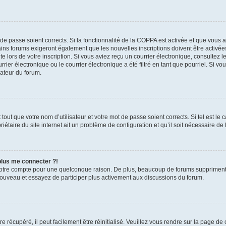
t de passe soient corrects. Si la fonctionnalité de la COPPA est activée et que vous 
ains forums exigeront également que les nouvelles inscriptions doivent être activée
te lors de votre inscription. Si vous aviez reçu un courrier électronique, consultez l
r électronique ou le courrier électronique a été filtré en tant que pourriel. Si vo
rateur du forum.
out que votre nom d’utilisateur et votre mot de passe soient corrects. Si tel est le
iétaire du site internet ait un problème de configuration et qu’il soit nécessaire de l
 plus me connecter ?!
votre compte pour une quelconque raison. De plus, beaucoup de forums suppriment pér
 nouveau et essayez de participer plus activement aux discussions du forum.
 récupéré, il peut facilement être réinitialisé. Veuillez vous rendre sur la page de