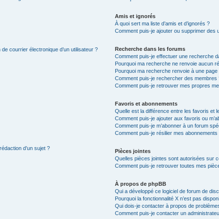
Amis et ignorés
À quoi sert ma liste d’amis et d’ignorés ?
Comment puis-je ajouter ou supprimer des uti
Recherche dans les forums
de courrier électronique d’un utilisateur ?
Comment puis-je effectuer une recherche d
Pourquoi ma recherche ne renvoie aucun ré
Pourquoi ma recherche renvoie à une page 
Comment puis-je rechercher des membres 
Comment puis-je retrouver mes propres me
Favoris et abonnements
Quelle est la différence entre les favoris e
Comment puis-je ajouter aux favoris ou m’ab
Comment puis-je m’abonner à un forum spéc
Comment puis-je résilier mes abonnements
rédaction d’un sujet ?
Pièces jointes
Quelles pièces jointes sont autorisées sur 
Comment puis-je retrouver toutes mes pièce
À propos de phpBB
Qui a développé ce logiciel de forum de dis
Pourquoi la fonctionnalité X n’est pas dispon
Qui dois-je contacter à propos de problèmes
Comment puis-je contacter un administrateu