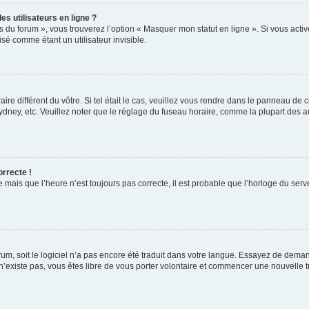
s utilisateurs en ligne ?
s du forum », vous trouverez l’option « Masquer mon statut en ligne ». Si vous activ
é comme étant un utilisateur invisible.
aire différent du vôtre. Si tel était le cas, veuillez vous rendre dans le panneau de co
ey, etc. Veuillez noter que le réglage du fuseau horaire, comme la plupart des autr
orrecte !
 mais que l’heure n’est toujours pas correcte, il est probable que l’horloge du serve
orum, soit le logiciel n’a pas encore été traduit dans votre langue. Essayez de deman
 n’existe pas, vous êtes libre de vous porter volontaire et commencer une nouvelle t