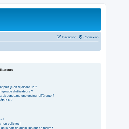
Inscription
Connexion
lisateurs
t puis-je en rejoindre un ?
 groupe d’utilisateurs ?
araissent dans une couleur différente ?
défaut » ?
s !
non sollicités !
e de la part de quelqu’un sur ce forum !