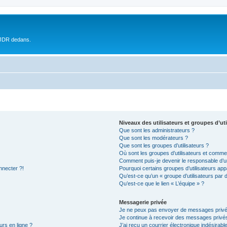
 JDR dedans.
Niveaux des utilisateurs et groupes d’uti
Que sont les administrateurs ?
Que sont les modérateurs ?
Que sont les groupes d’utilisateurs ?
Où sont les groupes d’utilisateurs et commen
Comment puis-je devenir le responsable d’un
nnecter ?!
Pourquoi certains groupes d’utilisateurs app
Qu’est-ce qu’un « groupe d’utilisateurs par 
Qu’est-ce que le lien « L’équipe » ?
Messagerie privée
Je ne peux pas envoyer de messages privé
Je continue à recevoir des messages privés 
urs en ligne ?
J’ai reçu un courrier électronique indésirabl