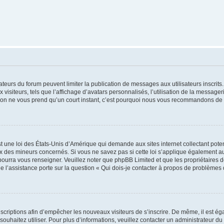
trateurs du forum peuvent limiter la publication de messages aux utilisateurs inscri
visiteurs, tels que l’affichage d’avatars personnalisés, l’utilisation de la messager
ription ne vous prend qu’un court instant, c’est pourquoi nous vous recommandons de l
t une loi des États-Unis d’Amérique qui demande aux sites internet collectant pot
 des mineurs concernés. Si vous ne savez pas si cette loi s’applique également au
 pourra vous renseigner. Veuillez noter que phpBB Limited et que les propriétaires
ue l’assistance porte sur la question « Qui dois-je contacter à propos de problèmes 
inscriptions afin d’empêcher les nouveaux visiteurs de s’inscrire. De même, il est é
s souhaitez utiliser. Pour plus d’informations, veuillez contacter un administrateur du