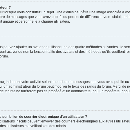
ateur ?
ur lorsque vous consultez un sujet. Une d’elles peut être une image associée à vo
mbre de messages que vous avez publié, ou permet de différencier votre statut parti
 unique et personnelle à chaque utilisateur.
ous pouvez ajouter un avatar en utilisant une des quatre méthodes suivantes : le serv
ent activer ou non la fonctionnalité des avatars et des méthodes qu’ils veuillent ren
forum.
ur, indiquent votre activité selon le nombre de messages que vous avez publié ou id
eul un administrateur du forum peut modifier le texte des rangs du forum. Merci de 
de forums ne toléreront pas ce procédé et un administrateur ou un modérateur pou
ur le lien de courrier électronique d’un utilisateur ?
s utilisateurs inscrits peuvent envoyer des courriers électroniques aux autres utili
es utilisateurs malveillants ou des robots.