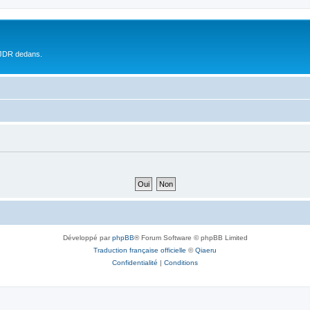
 JDR dedans.
Développé par
phpBB
® Forum Software © phpBB Limited
Traduction française officielle
©
Qiaeru
Confidentialité
|
Conditions