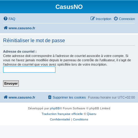
CasusNO
FAQ
Inscription
Connexion
www.casusno.fr
Réinitialiser le mot de passe
Adresse de courriel :
Cette adresse doit correspondre à l’adresse de courriel associée à votre compte. Si
vous ne l’avez jamais modifiée depuis le panneau de contrôle de l’utilisateur, il s’agit de
l’adresse de courriel que vous avez spécifiée lors de votre inscription.
www.casusno.fr
Supprimer les cookies
Fuseau horaire sur
UTC+02:00
Développé par
phpBB
® Forum Software © phpBB Limited
Traduction française officielle
©
Qiaeru
Confidentialité
|
Conditions