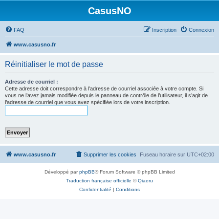
CasusNO
FAQ
Inscription
Connexion
www.casusno.fr
Réinitialiser le mot de passe
Adresse de courriel :
Cette adresse doit correspondre à l’adresse de courriel associée à votre compte. Si
vous ne l’avez jamais modifiée depuis le panneau de contrôle de l’utilisateur, il s’agit de
l’adresse de courriel que vous avez spécifiée lors de votre inscription.
www.casusno.fr
Supprimer les cookies
Fuseau horaire sur
UTC+02:00
Développé par
phpBB
® Forum Software © phpBB Limited
Traduction française officielle
©
Qiaeru
Confidentialité
|
Conditions