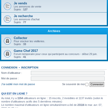
Je vends
Les annonces de vente
Sujets :
127
Je recherche
Les annonces d'achat
Sujets :
77
Archives
Collector
Pour stocker les vieilleries.
Sujets :
33
Game Chef 2017
Forum temporaire pour ceux qui participent au concours - début 29 juin.
Sujets :
41
CONNEXION
•
INSCRIPTION
Nom d’utilisateur :
Mot de passe :
J’ai oublié mon mot de passe
Se souvenir de moi
QUI EST EN LIGNE ?
Au total, il y a
1154
utilisateurs en ligne :: 15 inscrits, 2 invisibles et 1137 invités (selon le
nombre d’utilisateurs actifs des 5 dernières minutes)
Le nombre maximal d’utilisateurs en ligne simultanément a été de
23116
le mar. avr. 07,