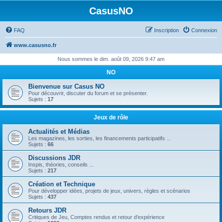
CasusNO
FAQ
Inscription
Connexion
www.casusno.fr
Nous sommes le dim. août 09, 2026 9:47 am
NO
Bienvenue sur Casus NO
Pour découvrir, discuter du forum et se présenter.
Sujets :
17
Jeux de rôle
Actualités et Médias
Les magazines, les sorties, les financements participatifs ...
Sujets :
66
Discussions JDR
Inspis, théories, conseils ...
Sujets :
217
Création et Technique
Pour développer idées, projets de jeux, univers, règles et scénarios
Sujets :
437
Retours JDR
Critiques de Jeu, Comptes rendus et retour d'expérience