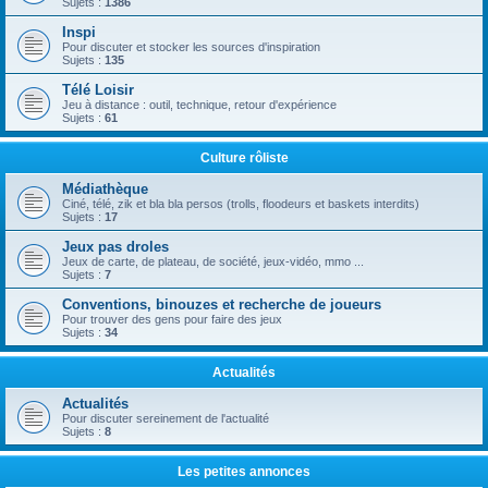
Sujets :
1386
Inspi
Pour discuter et stocker les sources d'inspiration
Sujets :
135
Télé Loisir
Jeu à distance : outil, technique, retour d'expérience
Sujets :
61
Culture rôliste
Médiathèque
Ciné, télé, zik et bla bla persos (trolls, floodeurs et baskets interdits)
Sujets :
17
Jeux pas droles
Jeux de carte, de plateau, de société, jeux-vidéo, mmo ...
Sujets :
7
Conventions, binouzes et recherche de joueurs
Pour trouver des gens pour faire des jeux
Sujets :
34
Actualités
Actualités
Pour discuter sereinement de l'actualité
Sujets :
8
Les petites annonces