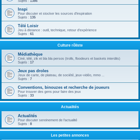
Sujets :
1386
Inspi
Pour discuter et stocker les sources d'inspiration
Sujets :
135
Télé Loisir
Jeu à distance : outil, technique, retour d'expérience
Sujets :
61
Culture rôliste
Médiathèque
Ciné, télé, zik et bla bla persos (trolls, floodeurs et baskets interdits)
Sujets :
17
Jeux pas droles
Jeux de carte, de plateau, de société, jeux-vidéo, mmo ...
Sujets :
7
Conventions, binouzes et recherche de joueurs
Pour trouver des gens pour faire des jeux
Sujets :
33
Actualités
Actualités
Pour discuter sereinement de l'actualité
Sujets :
8
Les petites annonces