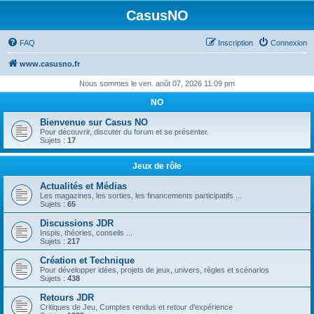
CasusNO
FAQ
Inscription
Connexion
www.casusno.fr
Nous sommes le ven. août 07, 2026 11:09 pm
NO
Bienvenue sur Casus NO
Pour découvrir, discuter du forum et se présenter.
Sujets :
17
Jeux de rôle
Actualités et Médias
Les magazines, les sorties, les financements participatifs ...
Sujets :
65
Discussions JDR
Inspis, théories, conseils ...
Sujets :
217
Création et Technique
Pour développer idées, projets de jeux, univers, règles et scénarios
Sujets :
438
Retours JDR
Critiques de Jeu, Comptes rendus et retour d'expérience