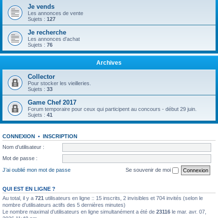
Je vends
Les annonces de vente
Sujets :
127
Je recherche
Les annonces d'achat
Sujets :
76
Archives
Collector
Pour stocker les vieilleries.
Sujets :
33
Game Chef 2017
Forum temporaire pour ceux qui participent au concours - début 29 juin.
Sujets :
41
CONNEXION
•
INSCRIPTION
Nom d’utilisateur :
Mot de passe :
J’ai oublié mon mot de passe
Se souvenir de moi
QUI EST EN LIGNE ?
Au total, il y a
721
utilisateurs en ligne :: 15 inscrits, 2 invisibles et 704 invités (selon le
nombre d’utilisateurs actifs des 5 dernières minutes)
Le nombre maximal d’utilisateurs en ligne simultanément a été de
23116
le mar. avr. 07,