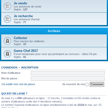
Je vends
Les annonces de vente
Sujets :
127
Je recherche
Les annonces d'achat
Sujets :
77
Archives
Collector
Pour stocker les vieilleries.
Sujets :
33
Game Chef 2017
Forum temporaire pour ceux qui participent au concours - début 29 juin.
Sujets :
41
CONNEXION
•
INSCRIPTION
Nom d’utilisateur :
Mot de passe :
J’ai oublié mon mot de passe
Se souvenir de moi
QUI EST EN LIGNE ?
Au total, il y a
930
utilisateurs en ligne :: 17 inscrits, 2 invisibles et 911 invités (selon le
nombre d’utilisateurs actifs des 5 dernières minutes)
Le nombre maximal d’utilisateurs en ligne simultanément a été de
23116
le mar. avr. 07,