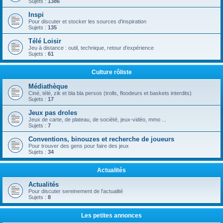
Sujets :
1386
Inspi
Pour discuter et stocker les sources d'inspiration
Sujets :
135
Télé Loisir
Jeu à distance : outil, technique, retour d'expérience
Sujets :
61
Culture rôliste
Médiathèque
Ciné, télé, zik et bla bla persos (trolls, floodeurs et baskets interdits)
Sujets :
17
Jeux pas droles
Jeux de carte, de plateau, de société, jeux-vidéo, mmo ...
Sujets :
7
Conventions, binouzes et recherche de joueurs
Pour trouver des gens pour faire des jeux
Sujets :
34
Actualités
Actualités
Pour discuter sereinement de l'actualité
Sujets :
8
Les petites annonces