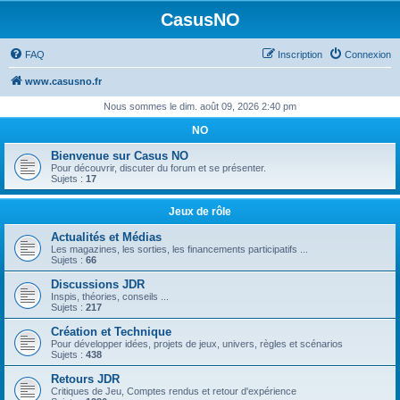
CasusNO
FAQ
Inscription
Connexion
www.casusno.fr
Nous sommes le dim. août 09, 2026 2:40 pm
NO
Bienvenue sur Casus NO
Pour découvrir, discuter du forum et se présenter.
Sujets :
17
Jeux de rôle
Actualités et Médias
Les magazines, les sorties, les financements participatifs ...
Sujets :
66
Discussions JDR
Inspis, théories, conseils ...
Sujets :
217
Création et Technique
Pour développer idées, projets de jeux, univers, règles et scénarios
Sujets :
438
Retours JDR
Critiques de Jeu, Comptes rendus et retour d'expérience