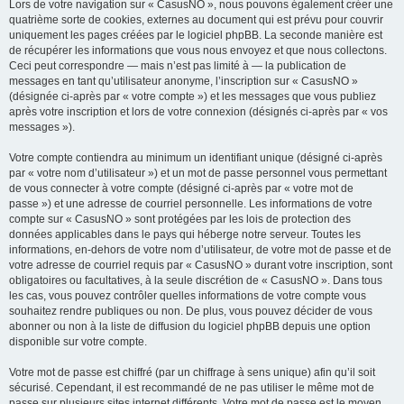
Lors de votre navigation sur « CasusNO », nous pouvons également créer une
quatrième sorte de cookies, externes au document qui est prévu pour couvrir
uniquement les pages créées par le logiciel phpBB. La seconde manière est
de récupérer les informations que vous nous envoyez et que nous collectons.
Ceci peut correspondre — mais n’est pas limité à — la publication de
messages en tant qu’utilisateur anonyme, l’inscription sur « CasusNO »
(désignée ci-après par « votre compte ») et les messages que vous publiez
après votre inscription et lors de votre connexion (désignés ci-après par « vos
messages »).
Votre compte contiendra au minimum un identifiant unique (désigné ci-après
par « votre nom d’utilisateur ») et un mot de passe personnel vous permettant
de vous connecter à votre compte (désigné ci-après par « votre mot de
passe ») et une adresse de courriel personnelle. Les informations de votre
compte sur « CasusNO » sont protégées par les lois de protection des
données applicables dans le pays qui héberge notre serveur. Toutes les
informations, en-dehors de votre nom d’utilisateur, de votre mot de passe et de
votre adresse de courriel requis par « CasusNO » durant votre inscription, sont
obligatoires ou facultatives, à la seule discrétion de « CasusNO ». Dans tous
les cas, vous pouvez contrôler quelles informations de votre compte vous
souhaitez rendre publiques ou non. De plus, vous pouvez décider de vous
abonner ou non à la liste de diffusion du logiciel phpBB depuis une option
disponible sur votre compte.
Votre mot de passe est chiffré (par un chiffrage à sens unique) afin qu’il soit
sécurisé. Cependant, il est recommandé de ne pas utiliser le même mot de
passe sur plusieurs sites internet différents. Votre mot de passe est le moyen