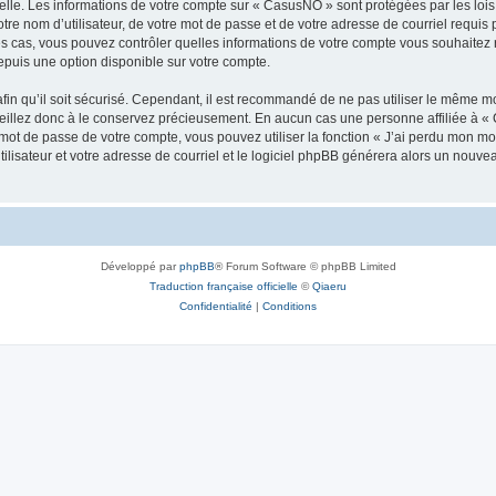
elle. Les informations de votre compte sur « CasusNO » sont protégées par les loi
tre nom d’utilisateur, de votre mot de passe et de votre adresse de courriel requis 
les cas, vous pouvez contrôler quelles informations de votre compte vous souhaite
epuis une option disponible sur votre compte.
afin qu’il soit sécurisé. Cependant, il est recommandé de ne pas utiliser le même mot
illez donc à le conservez précieusement. En aucun cas une personne affiliée à « 
ot de passe de votre compte, vous pouvez utiliser la fonction « J’ai perdu mon mot
ilisateur et votre adresse de courriel et le logiciel phpBB générera alors un nouv
Développé par
phpBB
® Forum Software © phpBB Limited
Traduction française officielle
©
Qiaeru
Confidentialité
|
Conditions