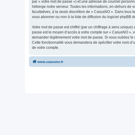
par « votre mot de passe ») et une adresse de courriel personn
héberge notre serveur. Toutes les informations, en-dehors de vo
facultatives, à la seule discrétion de « CasusNO ». Dans tous 
vous abonner ou non à la liste de diffusion du logiciel phpBB d
Votre mot de passe est chiffré (par un chiffrage à sens unique) 
passe est le moyen d’accès à votre compte sur « CasusNO », ve
demander légitimement votre mot de passe. Si vous oubliez le m
Cette fonctionnalité vous demandera de spécifier votre nom d’ut
de votre compte.
www.casusno.fr