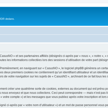
 JDR dedans.
 CasusNO » et ses partenaires affiliés (désignés ci-après par « nous », « notre », 
outes les informations collectées lors des sessions d’utilisation de votre part (désig
 Premièrement, en naviguant sur « CasusNO », le logiciel phpBB génèrera un certai
 Les deux premiers cookies ne contiennent qu’un identifiant utilisateur et un ident
ors de votre navigation sur les sujets de « CasusNO », archivant de ce fait tous les
ment créer une quatrième sorte de cookies, externes au document qui est prévu po
 nous envoyez et que nous collectons. Ceci peut correspondre — mais n’est pas lim
« votre compte ») et les messages que vous publiez après votre inscription et lors
igné ci-après par « votre nom d’utilisateur ») et un mot de passe personnel vous p