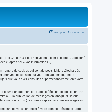
Inscription
Connexion
« nos », « CasusNO » et « http://cuenin.com ») et phpBB (désigné
nées ci-après par « vos informations »).
n nombre de cookies qui sont de petits fichiers téléchargés
ifiant anonyme de session qui vous sont automatiquement
 sujets que vous avez consultés et permettant d’améliorer votre
ur couvrir uniquement les pages créées par le logiciel phpBB.
ité à — la publication de messages en tant qu’utilisateur
 de votre connexion (désignés ci-après par « vos messages »).
ermettant de vous connecter à votre compte (désigné ci-après