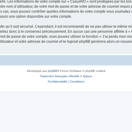
elle. Les informations de votre compte sur « CasusNO » sont protégées par les loi
tre nom d’utilisateur, de votre mot de passe et de votre adresse de courriel requis 
les cas, vous pouvez contrôler quelles informations de votre compte vous souhaite
epuis une option disponible sur votre compte.
afin qu’il soit sécurisé. Cependant, il est recommandé de ne pas utiliser le même mot
illez donc à le conservez précieusement. En aucun cas une personne affiliée à « 
ot de passe de votre compte, vous pouvez utiliser la fonction « J’ai perdu mon mot
ilisateur et votre adresse de courriel et le logiciel phpBB générera alors un nouv
Développé par
phpBB
® Forum Software © phpBB Limited
Traduction française officielle
©
Qiaeru
Confidentialité
|
Conditions