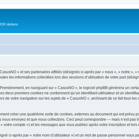
 JDR dedans.
 CasusNO » et ses partenaires affiliés (désignés ci-après par « nous », « notre », 
outes les informations collectées lors des sessions d’utilisation de votre part (désig
 Premièrement, en naviguant sur « CasusNO », le logiciel phpBB génèrera un certai
 Les deux premiers cookies ne contiennent qu’un identifiant utilisateur et un ident
ors de votre navigation sur les sujets de « CasusNO », archivant de ce fait tous les
ment créer une quatrième sorte de cookies, externes au document qui est prévu po
 nous envoyez et que nous collectons. Ceci peut correspondre — mais n’est pas lim
« votre compte ») et les messages que vous publiez après votre inscription et lors
igné ci-après par « votre nom d’utilisateur ») et un mot de passe personnel vous p