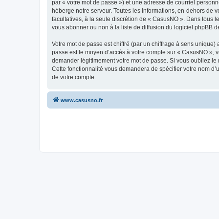
par « votre mot de passe ») et une adresse de courriel personn
héberge notre serveur. Toutes les informations, en-dehors de vo
facultatives, à la seule discrétion de « CasusNO ». Dans tous 
vous abonner ou non à la liste de diffusion du logiciel phpBB d
Votre mot de passe est chiffré (par un chiffrage à sens unique) 
passe est le moyen d’accès à votre compte sur « CasusNO », ve
demander légitimement votre mot de passe. Si vous oubliez le m
Cette fonctionnalité vous demandera de spécifier votre nom d’ut
de votre compte.
www.casusno.fr