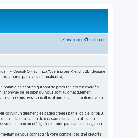
Inscription
Connexion
« nos », « CasusNO » et « http://cuenin.com ») et phpBB (désigné
nées ci-après par « vos informations »).
n nombre de cookies qui sont de petits fichiers téléchargés
ifiant anonyme de session qui vous sont automatiquement
 sujets que vous avez consultés et permettant d’améliorer votre
ur couvrir uniquement les pages créées par le logiciel phpBB.
ité à — la publication de messages en tant qu’utilisateur
 de votre connexion (désignés ci-après par « vos messages »).
ermettant de vous connecter à votre compte (désigné ci-après