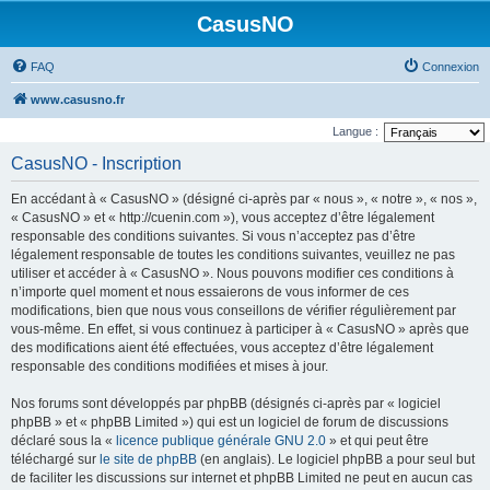
CasusNO
FAQ
Connexion
www.casusno.fr
Langue :
CasusNO - Inscription
En accédant à « CasusNO » (désigné ci-après par « nous », « notre », « nos »,
« CasusNO » et « http://cuenin.com »), vous acceptez d’être légalement
responsable des conditions suivantes. Si vous n’acceptez pas d’être
légalement responsable de toutes les conditions suivantes, veuillez ne pas
utiliser et accéder à « CasusNO ». Nous pouvons modifier ces conditions à
n’importe quel moment et nous essaierons de vous informer de ces
modifications, bien que nous vous conseillons de vérifier régulièrement par
vous-même. En effet, si vous continuez à participer à « CasusNO » après que
des modifications aient été effectuées, vous acceptez d’être légalement
responsable des conditions modifiées et mises à jour.
Nos forums sont développés par phpBB (désignés ci-après par « logiciel
phpBB » et « phpBB Limited ») qui est un logiciel de forum de discussions
déclaré sous la «
licence publique générale GNU 2.0
» et qui peut être
téléchargé sur
le site de phpBB
(en anglais). Le logiciel phpBB a pour seul but
de faciliter les discussions sur internet et phpBB Limited ne peut en aucun cas