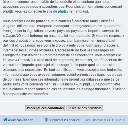
être tenu comme responsable de la conduite et du contenu que nous
acceptons et que nous n’acceptons pas. Pour plus d’informations concernant
phpBB, veuillez consulter
le site de phpBB
(en anglais).
Vous acceptez de ne publier aucun contenu à caractère abusif, obscène,
vulgaire, diffamatoire, choquant, menaçant, pornographique, etc. qui pourrait
transgresser la législation de votre pays, du pays dans lequel le serveur de
« CasusNO » est hébergé ou encore la loi internationale. Si vous ne respectez
pas ces dispositions, vous vous exposez à un bannissement immédiat et
définitif et nous nous réservons le droit d’avertir votre fournisseur d’accès à
internet et les autorités officielles. L’adresse IP de tous les messages est
enregistrée afin d’aider au renforcement de ces conditions. Vous acceptez le
fait que « CasusNO » ait le droit de supprimer, de modifier, de déplacer ou de
verrouiller n’importe quel sujet et message à n’importe quel moment si nous
estimons cela nécessaire. En tant qu’utilisateur, vous acceptez que toutes les
informations que vous avez renseignées soient enregistrées dans notre base
de données. Bien que ces informations ne seront pas diffusées à une tierce
partie sans votre consentement, ni « CasusNO », ni phpBB, ne pourront être
tenus comme responsables en cas de tentative de piratage informatique visant
à compromettre vos données.
www.casusno.fr
Supprimer les cookies
Fuseau horaire sur
UTC+02:00