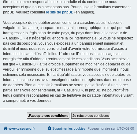
être tenu comme responsable de la conduite et du contenu que nous
acceptons et que nous n’acceptons pas. Pour plus d’informations concernant
phpBB, veuillez consulter
le site de phpBB
(en anglais).
Vous acceptez de ne publier aucun contenu à caractère abusif, obscène,
vulgaire, diffamatoire, choquant, menaçant, pornographique, etc. qui pourrait
transgresser la législation de votre pays, du pays dans lequel le serveur de
« CasusNO » est hébergé ou encore la loi internationale. Si vous ne respectez
pas ces dispositions, vous vous exposez à un bannissement immédiat et
définitif et nous nous réservons le droit d’avertir votre fournisseur d’accès à
internet et les autorités officielles. L’adresse IP de tous les messages est
enregistrée afin d’aider au renforcement de ces conditions. Vous acceptez le
fait que « CasusNO » ait le droit de supprimer, de modifier, de déplacer ou de
verrouiller n’importe quel sujet et message à n’importe quel moment si nous
estimons cela nécessaire. En tant qu’utilisateur, vous acceptez que toutes les
informations que vous avez renseignées soient enregistrées dans notre base
de données. Bien que ces informations ne seront pas diffusées à une tierce
partie sans votre consentement, ni « CasusNO », ni phpBB, ne pourront être
tenus comme responsables en cas de tentative de piratage informatique visant
à compromettre vos données.
www.casusno.fr
Supprimer les cookies
Fuseau horaire sur
UTC+02:00