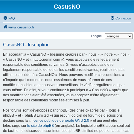
CasusNO
FAQ
Connexion
www.casusno.fr
Langue :
CasusNO - Inscription
En accédant à « CasusNO » (désigné ci-après par « nous », « notre », « nos »,
« CasusNO » et « http://cuenin.com »), vous acceptez d’être légalement
responsable des conditions suivantes. Si vous n’acceptez pas d’être
légalement responsable de toutes les conditions suivantes, veuillez ne pas
utiliser et accéder à « CasusNO ». Nous pouvons modifier ces conditions à
n’importe quel moment et nous essaierons de vous informer de ces
modifications, bien que nous vous conseillons de vérifier régulièrement par
vous-même. En effet, si vous continuez à participer à « CasusNO » après que
des modifications aient été effectuées, vous acceptez d’être légalement
responsable des conditions modifiées et mises à jour.
Nos forums sont développés par phpBB (désignés ci-après par « logiciel
phpBB » et « phpBB Limited ») qui est un logiciel de forum de discussions
déclaré sous la «
licence publique générale GNU 2.0
» et qui peut être
téléchargé sur
le site de phpBB
(en anglais). Le logiciel phpBB a pour seul but
de faciliter les discussions sur internet et phpBB Limited ne peut en aucun cas