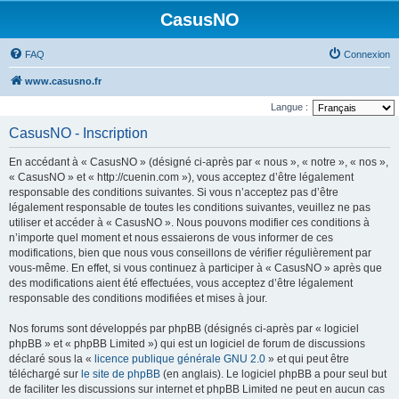
CasusNO
FAQ
Connexion
www.casusno.fr
Langue :
CasusNO - Inscription
En accédant à « CasusNO » (désigné ci-après par « nous », « notre », « nos »,
« CasusNO » et « http://cuenin.com »), vous acceptez d’être légalement
responsable des conditions suivantes. Si vous n’acceptez pas d’être
légalement responsable de toutes les conditions suivantes, veuillez ne pas
utiliser et accéder à « CasusNO ». Nous pouvons modifier ces conditions à
n’importe quel moment et nous essaierons de vous informer de ces
modifications, bien que nous vous conseillons de vérifier régulièrement par
vous-même. En effet, si vous continuez à participer à « CasusNO » après que
des modifications aient été effectuées, vous acceptez d’être légalement
responsable des conditions modifiées et mises à jour.
Nos forums sont développés par phpBB (désignés ci-après par « logiciel
phpBB » et « phpBB Limited ») qui est un logiciel de forum de discussions
déclaré sous la «
licence publique générale GNU 2.0
» et qui peut être
téléchargé sur
le site de phpBB
(en anglais). Le logiciel phpBB a pour seul but
de faciliter les discussions sur internet et phpBB Limited ne peut en aucun cas