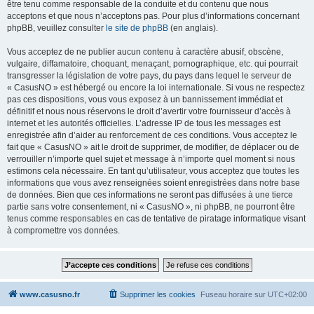
être tenu comme responsable de la conduite et du contenu que nous
acceptons et que nous n’acceptons pas. Pour plus d’informations concernant
phpBB, veuillez consulter
le site de phpBB
(en anglais).
Vous acceptez de ne publier aucun contenu à caractère abusif, obscène,
vulgaire, diffamatoire, choquant, menaçant, pornographique, etc. qui pourrait
transgresser la législation de votre pays, du pays dans lequel le serveur de
« CasusNO » est hébergé ou encore la loi internationale. Si vous ne respectez
pas ces dispositions, vous vous exposez à un bannissement immédiat et
définitif et nous nous réservons le droit d’avertir votre fournisseur d’accès à
internet et les autorités officielles. L’adresse IP de tous les messages est
enregistrée afin d’aider au renforcement de ces conditions. Vous acceptez le
fait que « CasusNO » ait le droit de supprimer, de modifier, de déplacer ou de
verrouiller n’importe quel sujet et message à n’importe quel moment si nous
estimons cela nécessaire. En tant qu’utilisateur, vous acceptez que toutes les
informations que vous avez renseignées soient enregistrées dans notre base
de données. Bien que ces informations ne seront pas diffusées à une tierce
partie sans votre consentement, ni « CasusNO », ni phpBB, ne pourront être
tenus comme responsables en cas de tentative de piratage informatique visant
à compromettre vos données.
www.casusno.fr
Supprimer les cookies
Fuseau horaire sur
UTC+02:00