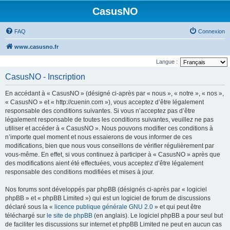
CasusNO
FAQ
Connexion
www.casusno.fr
Langue :
CasusNO - Inscription
En accédant à « CasusNO » (désigné ci-après par « nous », « notre », « nos »,
« CasusNO » et « http://cuenin.com »), vous acceptez d’être légalement
responsable des conditions suivantes. Si vous n’acceptez pas d’être
légalement responsable de toutes les conditions suivantes, veuillez ne pas
utiliser et accéder à « CasusNO ». Nous pouvons modifier ces conditions à
n’importe quel moment et nous essaierons de vous informer de ces
modifications, bien que nous vous conseillons de vérifier régulièrement par
vous-même. En effet, si vous continuez à participer à « CasusNO » après que
des modifications aient été effectuées, vous acceptez d’être légalement
responsable des conditions modifiées et mises à jour.
Nos forums sont développés par phpBB (désignés ci-après par « logiciel
phpBB » et « phpBB Limited ») qui est un logiciel de forum de discussions
déclaré sous la «
licence publique générale GNU 2.0
» et qui peut être
téléchargé sur
le site de phpBB
(en anglais). Le logiciel phpBB a pour seul but
de faciliter les discussions sur internet et phpBB Limited ne peut en aucun cas