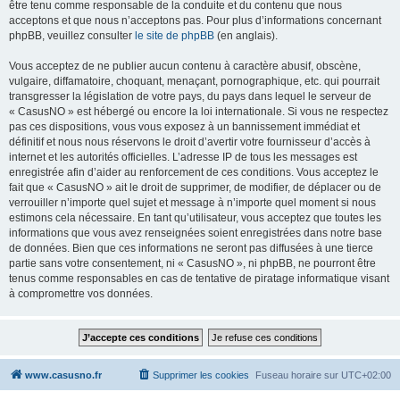
être tenu comme responsable de la conduite et du contenu que nous
acceptons et que nous n’acceptons pas. Pour plus d’informations concernant
phpBB, veuillez consulter
le site de phpBB
(en anglais).
Vous acceptez de ne publier aucun contenu à caractère abusif, obscène,
vulgaire, diffamatoire, choquant, menaçant, pornographique, etc. qui pourrait
transgresser la législation de votre pays, du pays dans lequel le serveur de
« CasusNO » est hébergé ou encore la loi internationale. Si vous ne respectez
pas ces dispositions, vous vous exposez à un bannissement immédiat et
définitif et nous nous réservons le droit d’avertir votre fournisseur d’accès à
internet et les autorités officielles. L’adresse IP de tous les messages est
enregistrée afin d’aider au renforcement de ces conditions. Vous acceptez le
fait que « CasusNO » ait le droit de supprimer, de modifier, de déplacer ou de
verrouiller n’importe quel sujet et message à n’importe quel moment si nous
estimons cela nécessaire. En tant qu’utilisateur, vous acceptez que toutes les
informations que vous avez renseignées soient enregistrées dans notre base
de données. Bien que ces informations ne seront pas diffusées à une tierce
partie sans votre consentement, ni « CasusNO », ni phpBB, ne pourront être
tenus comme responsables en cas de tentative de piratage informatique visant
à compromettre vos données.
www.casusno.fr
Supprimer les cookies
Fuseau horaire sur
UTC+02:00