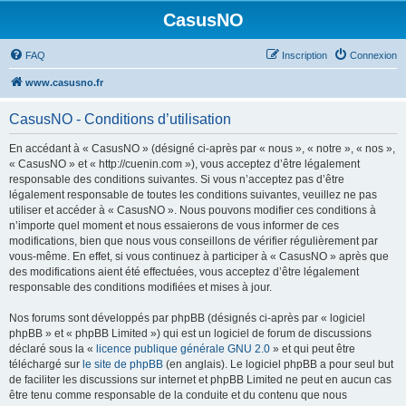
CasusNO
FAQ
Inscription
Connexion
www.casusno.fr
CasusNO - Conditions d’utilisation
En accédant à « CasusNO » (désigné ci-après par « nous », « notre », « nos »,
« CasusNO » et « http://cuenin.com »), vous acceptez d’être légalement
responsable des conditions suivantes. Si vous n’acceptez pas d’être
légalement responsable de toutes les conditions suivantes, veuillez ne pas
utiliser et accéder à « CasusNO ». Nous pouvons modifier ces conditions à
n’importe quel moment et nous essaierons de vous informer de ces
modifications, bien que nous vous conseillons de vérifier régulièrement par
vous-même. En effet, si vous continuez à participer à « CasusNO » après que
des modifications aient été effectuées, vous acceptez d’être légalement
responsable des conditions modifiées et mises à jour.
Nos forums sont développés par phpBB (désignés ci-après par « logiciel
phpBB » et « phpBB Limited ») qui est un logiciel de forum de discussions
déclaré sous la «
licence publique générale GNU 2.0
» et qui peut être
téléchargé sur
le site de phpBB
(en anglais). Le logiciel phpBB a pour seul but
de faciliter les discussions sur internet et phpBB Limited ne peut en aucun cas
être tenu comme responsable de la conduite et du contenu que nous