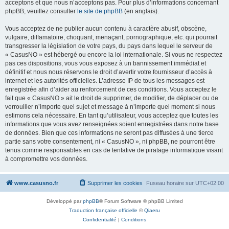
acceptons et que nous n’acceptons pas. Pour plus d’informations concernant
phpBB, veuillez consulter
le site de phpBB
(en anglais).
Vous acceptez de ne publier aucun contenu à caractère abusif, obscène,
vulgaire, diffamatoire, choquant, menaçant, pornographique, etc. qui pourrait
transgresser la législation de votre pays, du pays dans lequel le serveur de
« CasusNO » est hébergé ou encore la loi internationale. Si vous ne respectez
pas ces dispositions, vous vous exposez à un bannissement immédiat et
définitif et nous nous réservons le droit d’avertir votre fournisseur d’accès à
internet et les autorités officielles. L’adresse IP de tous les messages est
enregistrée afin d’aider au renforcement de ces conditions. Vous acceptez le
fait que « CasusNO » ait le droit de supprimer, de modifier, de déplacer ou de
verrouiller n’importe quel sujet et message à n’importe quel moment si nous
estimons cela nécessaire. En tant qu’utilisateur, vous acceptez que toutes les
informations que vous avez renseignées soient enregistrées dans notre base
de données. Bien que ces informations ne seront pas diffusées à une tierce
partie sans votre consentement, ni « CasusNO », ni phpBB, ne pourront être
tenus comme responsables en cas de tentative de piratage informatique visant
à compromettre vos données.
www.casusno.fr
Supprimer les cookies
Fuseau horaire sur
UTC+02:00
Développé par
phpBB
® Forum Software © phpBB Limited
Traduction française officielle
©
Qiaeru
Confidentialité
|
Conditions