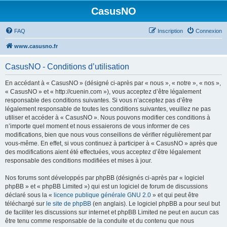
CasusNO
FAQ
Inscription
Connexion
www.casusno.fr
CasusNO - Conditions d’utilisation
En accédant à « CasusNO » (désigné ci-après par « nous », « notre », « nos »,
« CasusNO » et « http://cuenin.com »), vous acceptez d’être légalement
responsable des conditions suivantes. Si vous n’acceptez pas d’être
légalement responsable de toutes les conditions suivantes, veuillez ne pas
utiliser et accéder à « CasusNO ». Nous pouvons modifier ces conditions à
n’importe quel moment et nous essaierons de vous informer de ces
modifications, bien que nous vous conseillons de vérifier régulièrement par
vous-même. En effet, si vous continuez à participer à « CasusNO » après que
des modifications aient été effectuées, vous acceptez d’être légalement
responsable des conditions modifiées et mises à jour.
Nos forums sont développés par phpBB (désignés ci-après par « logiciel
phpBB » et « phpBB Limited ») qui est un logiciel de forum de discussions
déclaré sous la «
licence publique générale GNU 2.0
» et qui peut être
téléchargé sur
le site de phpBB
(en anglais). Le logiciel phpBB a pour seul but
de faciliter les discussions sur internet et phpBB Limited ne peut en aucun cas
être tenu comme responsable de la conduite et du contenu que nous