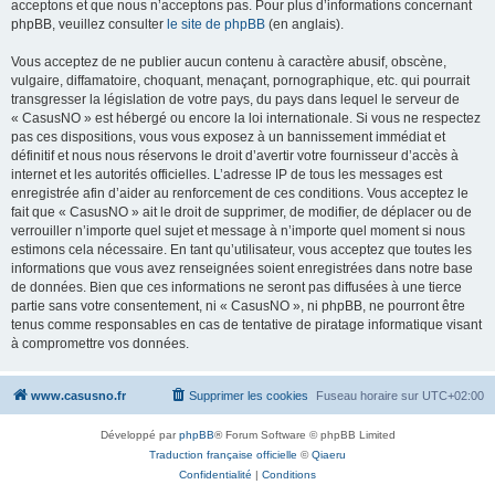
acceptons et que nous n’acceptons pas. Pour plus d’informations concernant
phpBB, veuillez consulter
le site de phpBB
(en anglais).
Vous acceptez de ne publier aucun contenu à caractère abusif, obscène,
vulgaire, diffamatoire, choquant, menaçant, pornographique, etc. qui pourrait
transgresser la législation de votre pays, du pays dans lequel le serveur de
« CasusNO » est hébergé ou encore la loi internationale. Si vous ne respectez
pas ces dispositions, vous vous exposez à un bannissement immédiat et
définitif et nous nous réservons le droit d’avertir votre fournisseur d’accès à
internet et les autorités officielles. L’adresse IP de tous les messages est
enregistrée afin d’aider au renforcement de ces conditions. Vous acceptez le
fait que « CasusNO » ait le droit de supprimer, de modifier, de déplacer ou de
verrouiller n’importe quel sujet et message à n’importe quel moment si nous
estimons cela nécessaire. En tant qu’utilisateur, vous acceptez que toutes les
informations que vous avez renseignées soient enregistrées dans notre base
de données. Bien que ces informations ne seront pas diffusées à une tierce
partie sans votre consentement, ni « CasusNO », ni phpBB, ne pourront être
tenus comme responsables en cas de tentative de piratage informatique visant
à compromettre vos données.
www.casusno.fr
Supprimer les cookies
Fuseau horaire sur
UTC+02:00
Développé par
phpBB
® Forum Software © phpBB Limited
Traduction française officielle
©
Qiaeru
Confidentialité
|
Conditions