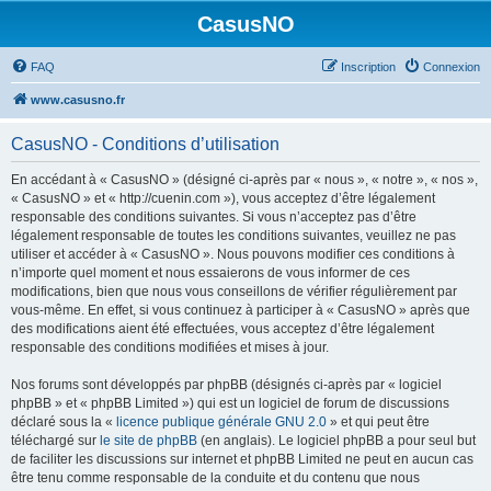
CasusNO
FAQ
Inscription
Connexion
www.casusno.fr
CasusNO - Conditions d’utilisation
En accédant à « CasusNO » (désigné ci-après par « nous », « notre », « nos »,
« CasusNO » et « http://cuenin.com »), vous acceptez d’être légalement
responsable des conditions suivantes. Si vous n’acceptez pas d’être
légalement responsable de toutes les conditions suivantes, veuillez ne pas
utiliser et accéder à « CasusNO ». Nous pouvons modifier ces conditions à
n’importe quel moment et nous essaierons de vous informer de ces
modifications, bien que nous vous conseillons de vérifier régulièrement par
vous-même. En effet, si vous continuez à participer à « CasusNO » après que
des modifications aient été effectuées, vous acceptez d’être légalement
responsable des conditions modifiées et mises à jour.
Nos forums sont développés par phpBB (désignés ci-après par « logiciel
phpBB » et « phpBB Limited ») qui est un logiciel de forum de discussions
déclaré sous la «
licence publique générale GNU 2.0
» et qui peut être
téléchargé sur
le site de phpBB
(en anglais). Le logiciel phpBB a pour seul but
de faciliter les discussions sur internet et phpBB Limited ne peut en aucun cas
être tenu comme responsable de la conduite et du contenu que nous