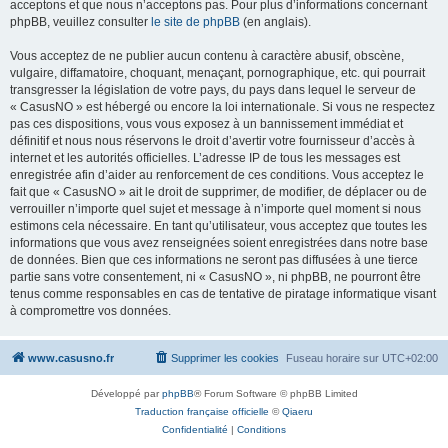
acceptons et que nous n’acceptons pas. Pour plus d’informations concernant
phpBB, veuillez consulter
le site de phpBB
(en anglais).
Vous acceptez de ne publier aucun contenu à caractère abusif, obscène,
vulgaire, diffamatoire, choquant, menaçant, pornographique, etc. qui pourrait
transgresser la législation de votre pays, du pays dans lequel le serveur de
« CasusNO » est hébergé ou encore la loi internationale. Si vous ne respectez
pas ces dispositions, vous vous exposez à un bannissement immédiat et
définitif et nous nous réservons le droit d’avertir votre fournisseur d’accès à
internet et les autorités officielles. L’adresse IP de tous les messages est
enregistrée afin d’aider au renforcement de ces conditions. Vous acceptez le
fait que « CasusNO » ait le droit de supprimer, de modifier, de déplacer ou de
verrouiller n’importe quel sujet et message à n’importe quel moment si nous
estimons cela nécessaire. En tant qu’utilisateur, vous acceptez que toutes les
informations que vous avez renseignées soient enregistrées dans notre base
de données. Bien que ces informations ne seront pas diffusées à une tierce
partie sans votre consentement, ni « CasusNO », ni phpBB, ne pourront être
tenus comme responsables en cas de tentative de piratage informatique visant
à compromettre vos données.
www.casusno.fr
Supprimer les cookies
Fuseau horaire sur
UTC+02:00
Développé par
phpBB
® Forum Software © phpBB Limited
Traduction française officielle
©
Qiaeru
Confidentialité
|
Conditions