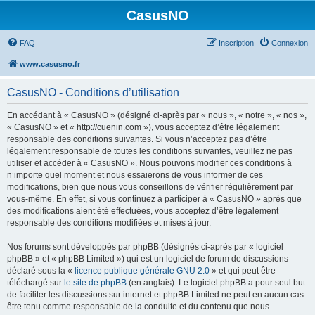
CasusNO
FAQ
Inscription
Connexion
www.casusno.fr
CasusNO - Conditions d’utilisation
En accédant à « CasusNO » (désigné ci-après par « nous », « notre », « nos »,
« CasusNO » et « http://cuenin.com »), vous acceptez d’être légalement
responsable des conditions suivantes. Si vous n’acceptez pas d’être
légalement responsable de toutes les conditions suivantes, veuillez ne pas
utiliser et accéder à « CasusNO ». Nous pouvons modifier ces conditions à
n’importe quel moment et nous essaierons de vous informer de ces
modifications, bien que nous vous conseillons de vérifier régulièrement par
vous-même. En effet, si vous continuez à participer à « CasusNO » après que
des modifications aient été effectuées, vous acceptez d’être légalement
responsable des conditions modifiées et mises à jour.
Nos forums sont développés par phpBB (désignés ci-après par « logiciel
phpBB » et « phpBB Limited ») qui est un logiciel de forum de discussions
déclaré sous la «
licence publique générale GNU 2.0
» et qui peut être
téléchargé sur
le site de phpBB
(en anglais). Le logiciel phpBB a pour seul but
de faciliter les discussions sur internet et phpBB Limited ne peut en aucun cas
être tenu comme responsable de la conduite et du contenu que nous