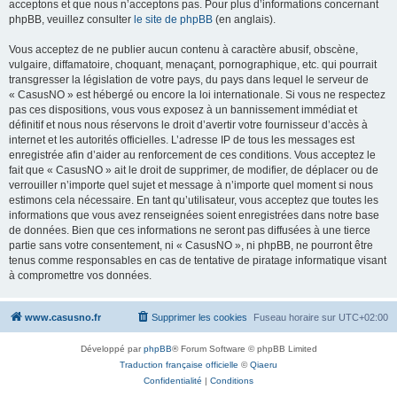
acceptons et que nous n’acceptons pas. Pour plus d’informations concernant
phpBB, veuillez consulter
le site de phpBB
(en anglais).
Vous acceptez de ne publier aucun contenu à caractère abusif, obscène,
vulgaire, diffamatoire, choquant, menaçant, pornographique, etc. qui pourrait
transgresser la législation de votre pays, du pays dans lequel le serveur de
« CasusNO » est hébergé ou encore la loi internationale. Si vous ne respectez
pas ces dispositions, vous vous exposez à un bannissement immédiat et
définitif et nous nous réservons le droit d’avertir votre fournisseur d’accès à
internet et les autorités officielles. L’adresse IP de tous les messages est
enregistrée afin d’aider au renforcement de ces conditions. Vous acceptez le
fait que « CasusNO » ait le droit de supprimer, de modifier, de déplacer ou de
verrouiller n’importe quel sujet et message à n’importe quel moment si nous
estimons cela nécessaire. En tant qu’utilisateur, vous acceptez que toutes les
informations que vous avez renseignées soient enregistrées dans notre base
de données. Bien que ces informations ne seront pas diffusées à une tierce
partie sans votre consentement, ni « CasusNO », ni phpBB, ne pourront être
tenus comme responsables en cas de tentative de piratage informatique visant
à compromettre vos données.
www.casusno.fr
Supprimer les cookies
Fuseau horaire sur
UTC+02:00
Développé par
phpBB
® Forum Software © phpBB Limited
Traduction française officielle
©
Qiaeru
Confidentialité
|
Conditions