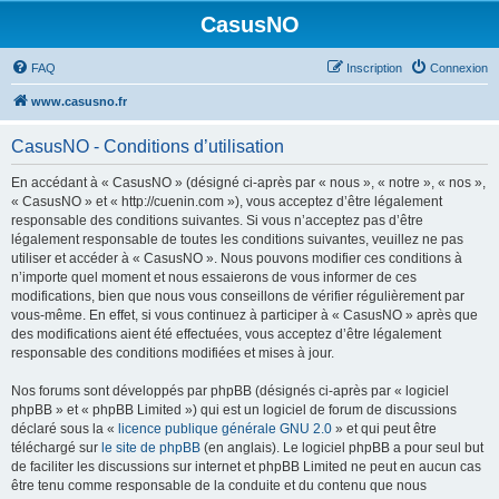
CasusNO
FAQ
Inscription
Connexion
www.casusno.fr
CasusNO - Conditions d’utilisation
En accédant à « CasusNO » (désigné ci-après par « nous », « notre », « nos »,
« CasusNO » et « http://cuenin.com »), vous acceptez d’être légalement
responsable des conditions suivantes. Si vous n’acceptez pas d’être
légalement responsable de toutes les conditions suivantes, veuillez ne pas
utiliser et accéder à « CasusNO ». Nous pouvons modifier ces conditions à
n’importe quel moment et nous essaierons de vous informer de ces
modifications, bien que nous vous conseillons de vérifier régulièrement par
vous-même. En effet, si vous continuez à participer à « CasusNO » après que
des modifications aient été effectuées, vous acceptez d’être légalement
responsable des conditions modifiées et mises à jour.
Nos forums sont développés par phpBB (désignés ci-après par « logiciel
phpBB » et « phpBB Limited ») qui est un logiciel de forum de discussions
déclaré sous la «
licence publique générale GNU 2.0
» et qui peut être
téléchargé sur
le site de phpBB
(en anglais). Le logiciel phpBB a pour seul but
de faciliter les discussions sur internet et phpBB Limited ne peut en aucun cas
être tenu comme responsable de la conduite et du contenu que nous