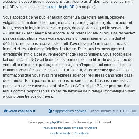
acceptons et que nous n’acceptons pas. Pour plus d’informations concernant
phpBB, veuillez consulter
le site de phpBB
(en anglais).
Vous acceptez de ne publier aucun contenu à caractère abusif, obscène,
vulgaire, diffamatoire, choquant, menaçant, pornographique, etc. qui pourrait
transgresser la législation de votre pays, du pays dans lequel le serveur de
« CasusNO » est hébergé ou encore la loi internationale. Si vous ne respectez
pas ces dispositions, vous vous exposez à un bannissement immédiat et
définitif et nous nous réservons le droit d’avertir votre fournisseur d’accès à
internet et les autorités officielles. L’adresse IP de tous les messages est
enregistrée afin d’aider au renforcement de ces conditions. Vous acceptez le
fait que « CasusNO » ait le droit de supprimer, de modifier, de déplacer ou de
verrouiller n’importe quel sujet et message à n’importe quel moment si nous
estimons cela nécessaire. En tant qu’utilisateur, vous acceptez que toutes les
informations que vous avez renseignées soient enregistrées dans notre base
de données. Bien que ces informations ne seront pas diffusées à une tierce
partie sans votre consentement, ni « CasusNO », ni phpBB, ne pourront être
tenus comme responsables en cas de tentative de piratage informatique visant
à compromettre vos données.
www.casusno.fr
Supprimer les cookies
Fuseau horaire sur
UTC+02:00
Développé par
phpBB
® Forum Software © phpBB Limited
Traduction française officielle
©
Qiaeru
Confidentialité
|
Conditions