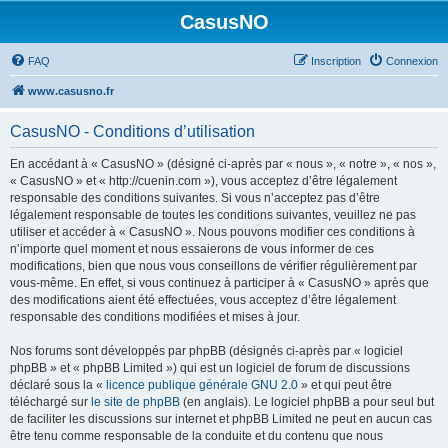
CasusNO
FAQ
Inscription
Connexion
www.casusno.fr
CasusNO - Conditions d’utilisation
En accédant à « CasusNO » (désigné ci-après par « nous », « notre », « nos »,
« CasusNO » et « http://cuenin.com »), vous acceptez d’être légalement
responsable des conditions suivantes. Si vous n’acceptez pas d’être
légalement responsable de toutes les conditions suivantes, veuillez ne pas
utiliser et accéder à « CasusNO ». Nous pouvons modifier ces conditions à
n’importe quel moment et nous essaierons de vous informer de ces
modifications, bien que nous vous conseillons de vérifier régulièrement par
vous-même. En effet, si vous continuez à participer à « CasusNO » après que
des modifications aient été effectuées, vous acceptez d’être légalement
responsable des conditions modifiées et mises à jour.
Nos forums sont développés par phpBB (désignés ci-après par « logiciel
phpBB » et « phpBB Limited ») qui est un logiciel de forum de discussions
déclaré sous la «
licence publique générale GNU 2.0
» et qui peut être
téléchargé sur
le site de phpBB
(en anglais). Le logiciel phpBB a pour seul but
de faciliter les discussions sur internet et phpBB Limited ne peut en aucun cas
être tenu comme responsable de la conduite et du contenu que nous