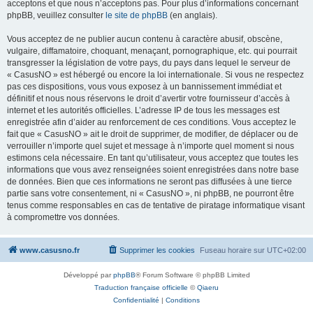
acceptons et que nous n’acceptons pas. Pour plus d’informations concernant
phpBB, veuillez consulter
le site de phpBB
(en anglais).
Vous acceptez de ne publier aucun contenu à caractère abusif, obscène,
vulgaire, diffamatoire, choquant, menaçant, pornographique, etc. qui pourrait
transgresser la législation de votre pays, du pays dans lequel le serveur de
« CasusNO » est hébergé ou encore la loi internationale. Si vous ne respectez
pas ces dispositions, vous vous exposez à un bannissement immédiat et
définitif et nous nous réservons le droit d’avertir votre fournisseur d’accès à
internet et les autorités officielles. L’adresse IP de tous les messages est
enregistrée afin d’aider au renforcement de ces conditions. Vous acceptez le
fait que « CasusNO » ait le droit de supprimer, de modifier, de déplacer ou de
verrouiller n’importe quel sujet et message à n’importe quel moment si nous
estimons cela nécessaire. En tant qu’utilisateur, vous acceptez que toutes les
informations que vous avez renseignées soient enregistrées dans notre base
de données. Bien que ces informations ne seront pas diffusées à une tierce
partie sans votre consentement, ni « CasusNO », ni phpBB, ne pourront être
tenus comme responsables en cas de tentative de piratage informatique visant
à compromettre vos données.
www.casusno.fr
Supprimer les cookies
Fuseau horaire sur
UTC+02:00
Développé par
phpBB
® Forum Software © phpBB Limited
Traduction française officielle
©
Qiaeru
Confidentialité
|
Conditions