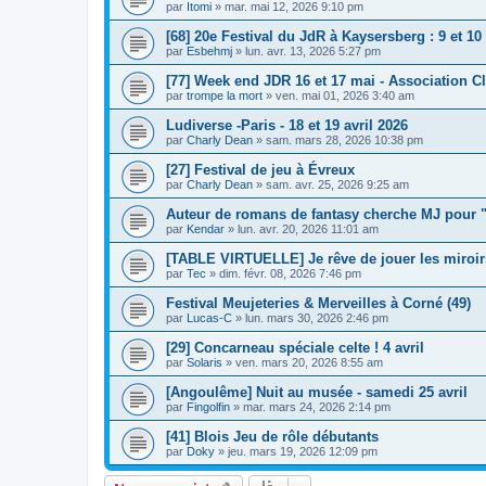
par
Itomi
»
mar. mai 12, 2026 9:10 pm
[68] 20e Festival du JdR à Kaysersberg : 9 et 10
par
Esbehmj
»
lun. avr. 13, 2026 5:27 pm
[77] Week end JDR 16 et 17 mai - Association 
par
trompe la mort
»
ven. mai 01, 2026 3:40 am
Ludiverse -Paris - 18 et 19 avril 2026
par
Charly Dean
»
sam. mars 28, 2026 10:38 pm
[27] Festival de jeu à Évreux
par
Charly Dean
»
sam. avr. 25, 2026 9:25 am
Auteur de romans de fantasy cherche MJ pour "
par
Kendar
»
lun. avr. 20, 2026 11:01 am
[TABLE VIRTUELLE] Je rêve de jouer les miroir
par
Tec
»
dim. févr. 08, 2026 7:46 pm
Festival Meujeteries & Merveilles à Corné (49)
par
Lucas-C
»
lun. mars 30, 2026 2:46 pm
[29] Concarneau spéciale celte ! 4 avril
par
Solaris
»
ven. mars 20, 2026 8:55 am
[Angoulême] Nuit au musée - samedi 25 avril
par
Fingolfin
»
mar. mars 24, 2026 2:14 pm
[41] Blois Jeu de rôle débutants
par
Doky
»
jeu. mars 19, 2026 12:09 pm