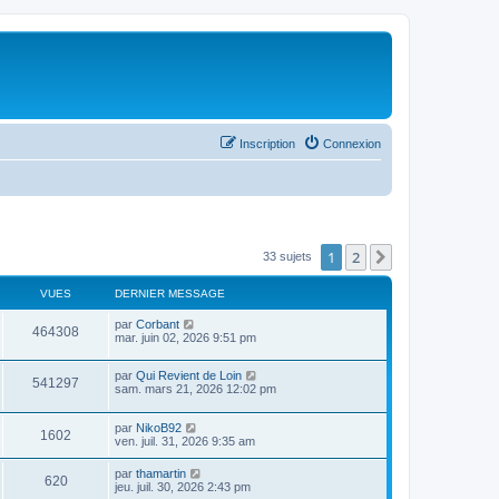
Inscription
Connexion
1
2
Suivant
33 sujets
VUES
DERNIER MESSAGE
par
Corbant
464308
mar. juin 02, 2026 9:51 pm
par
Qui Revient de Loin
541297
sam. mars 21, 2026 12:02 pm
par
NikoB92
1602
ven. juil. 31, 2026 9:35 am
par
thamartin
620
jeu. juil. 30, 2026 2:43 pm