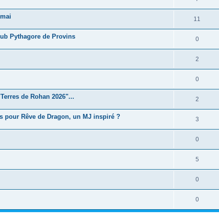
 mai
11
Club Pythagore de Provins
0
2
0
Terres de Rohan 2026"...
2
s pour Rêve de Dragon, un MJ inspiré ?
3
0
5
0
0