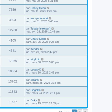
mer. mai 20, 2026 6:31 pm
par
Charly Dean
7659
lun. mai 11, 2026 1:20 pm
par
trompe la mort
3803
ven. mai 01, 2026 3:40 am
par
Tybalt (le retour)
12260
mar. avr. 28, 2026 10:46 am
par
Charly Dean
4105
sam. avr. 25, 2026 9:25 am
par
Kendar
4341
lun. avr. 20, 2026 2:47 pm
par
stryknin
17955
lun. mars 30, 2026 5:08 pm
par
Lucas-C
10864
lun. mars 30, 2026 2:46 pm
par
Solaris
13762
sam. mars 28, 2026 9:34 am
par
Fingolfin
11843
mar. mars 24, 2026 2:14 pm
par
Doky
11637
jeu. mars 19, 2026 12:09 pm