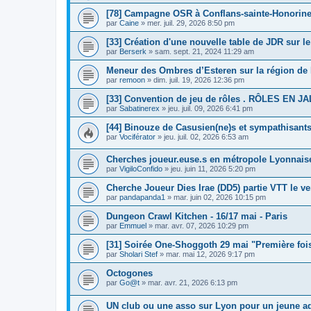
[78] Campagne OSR à Conflans-sainte-Honorin
par
Caine
»
mer. juil. 29, 2026 8:50 pm
[33] Création d'une nouvelle table de JDR sur l
par
Berserk
»
sam. sept. 21, 2024 11:29 am
Meneur des Ombres d’Esteren sur la région de 
par
remoon
»
dim. juil. 19, 2026 12:36 pm
[33] Convention de jeu de rôles . RÔLES EN J
par
Sabatinerex
»
jeu. juil. 09, 2026 6:41 pm
[44] Binouze de Casusien(ne)s et sympathisants
par
Vociférator
»
jeu. juil. 02, 2026 6:53 am
Cherches joueur.euse.s en métropole Lyonnais
par
VigiloConfido
»
jeu. juin 11, 2026 5:20 pm
Cherche Joueur Dies Irae (DD5) partie VTT le ve
par
pandapanda1
»
mar. juin 02, 2026 10:15 pm
Dungeon Crawl Kitchen - 16/17 mai - Paris
par
Emmuel
»
mar. avr. 07, 2026 10:29 pm
[31] Soirée One-Shoggoth 29 mai "Première foi
par
Sholari Stef
»
mar. mai 12, 2026 9:17 pm
Octogones
par
Go@t
»
mar. avr. 21, 2026 6:13 pm
UN club ou une asso sur Lyon pour un jeune a