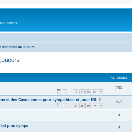
 JDR dedans.
t recherche de joueurs
 joueurs
RÉPONSES
253
1
13
14
15
16
17
…
ns et des Casusiennes pour sympathiser et jouer IRL ?
614
1
37
38
39
40
41
…
0
c'est plus sympa
0