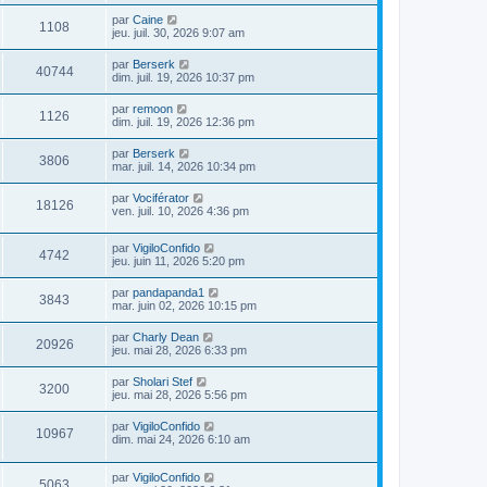
par
Caine
1108
jeu. juil. 30, 2026 9:07 am
par
Berserk
40744
dim. juil. 19, 2026 10:37 pm
par
remoon
1126
dim. juil. 19, 2026 12:36 pm
par
Berserk
3806
mar. juil. 14, 2026 10:34 pm
par
Vociférator
18126
ven. juil. 10, 2026 4:36 pm
par
VigiloConfido
4742
jeu. juin 11, 2026 5:20 pm
par
pandapanda1
3843
mar. juin 02, 2026 10:15 pm
par
Charly Dean
20926
jeu. mai 28, 2026 6:33 pm
par
Sholari Stef
3200
jeu. mai 28, 2026 5:56 pm
par
VigiloConfido
10967
dim. mai 24, 2026 6:10 am
par
VigiloConfido
5063