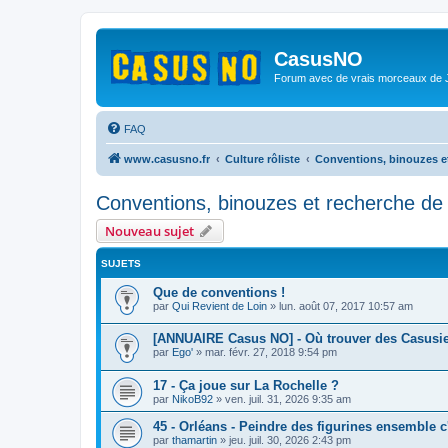
CasusNO
Forum avec de vrais morceaux de
FAQ
www.casusno.fr
Culture rôliste
Conventions, binouzes e
Conventions, binouzes et recherche de
Nouveau sujet
SUJETS
Que de conventions !
par
Qui Revient de Loin
»
lun. août 07, 2017 10:57 am
[ANNUAIRE Casus NO] - Où trouver des Casusie
par
Ego'
»
mar. févr. 27, 2018 9:54 pm
17 - Ça joue sur La Rochelle ?
par
NikoB92
»
ven. juil. 31, 2026 9:35 am
45 - Orléans - Peindre des figurines ensemble 
par
thamartin
»
jeu. juil. 30, 2026 2:43 pm