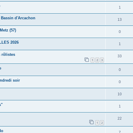
e
1
e Bassin d'Arcachon
13
Metz (57)
0
ALLES 2026
1
 rôlistes
33
1
2
3
e
0
ndredi soir
0
10
s"
1
22
1
2
do
7