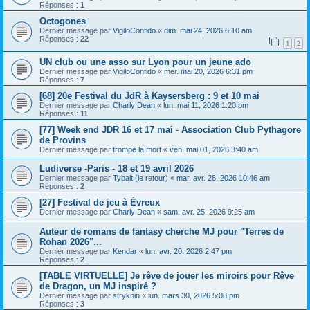
Réponses :
1
Octogones
Dernier message par
VigiloConfido
«
dim. mai 24, 2026 6:10 am
Réponses :
22
1
2
UN club ou une asso sur Lyon pour un jeune ado
Dernier message par
VigiloConfido
«
mer. mai 20, 2026 6:31 pm
Réponses :
7
[68] 20e Festival du JdR à Kaysersberg : 9 et 10 mai
Dernier message par
Charly Dean
«
lun. mai 11, 2026 1:20 pm
Réponses :
11
[77] Week end JDR 16 et 17 mai - Association Club Pythagore
de Provins
Dernier message par
trompe la mort
«
ven. mai 01, 2026 3:40 am
Ludiverse -Paris - 18 et 19 avril 2026
Dernier message par
Tybalt (le retour)
«
mar. avr. 28, 2026 10:46 am
Réponses :
2
[27] Festival de jeu à Évreux
Dernier message par
Charly Dean
«
sam. avr. 25, 2026 9:25 am
Auteur de romans de fantasy cherche MJ pour "Terres de
Rohan 2026"...
Dernier message par
Kendar
«
lun. avr. 20, 2026 2:47 pm
Réponses :
2
[TABLE VIRTUELLE] Je rêve de jouer les miroirs pour Rêve
de Dragon, un MJ inspiré ?
Dernier message par
stryknin
«
lun. mars 30, 2026 5:08 pm
Réponses :
3