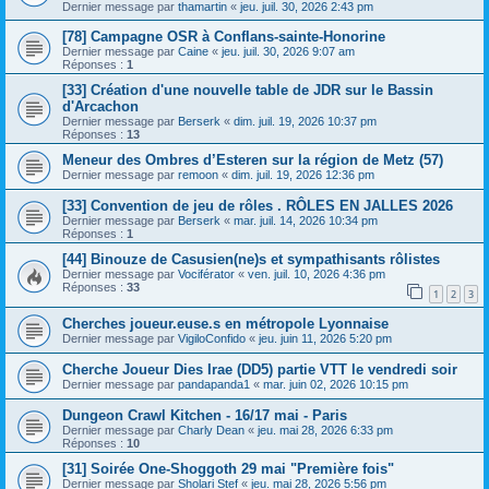
Dernier message par
thamartin
«
jeu. juil. 30, 2026 2:43 pm
[78] Campagne OSR à Conflans-sainte-Honorine
Dernier message par
Caine
«
jeu. juil. 30, 2026 9:07 am
Réponses :
1
[33] Création d'une nouvelle table de JDR sur le Bassin
d'Arcachon
Dernier message par
Berserk
«
dim. juil. 19, 2026 10:37 pm
Réponses :
13
Meneur des Ombres d’Esteren sur la région de Metz (57)
Dernier message par
remoon
«
dim. juil. 19, 2026 12:36 pm
[33] Convention de jeu de rôles . RÔLES EN JALLES 2026
Dernier message par
Berserk
«
mar. juil. 14, 2026 10:34 pm
Réponses :
1
[44] Binouze de Casusien(ne)s et sympathisants rôlistes
Dernier message par
Vociférator
«
ven. juil. 10, 2026 4:36 pm
Réponses :
33
1
2
3
Cherches joueur.euse.s en métropole Lyonnaise
Dernier message par
VigiloConfido
«
jeu. juin 11, 2026 5:20 pm
Cherche Joueur Dies Irae (DD5) partie VTT le vendredi soir
Dernier message par
pandapanda1
«
mar. juin 02, 2026 10:15 pm
Dungeon Crawl Kitchen - 16/17 mai - Paris
Dernier message par
Charly Dean
«
jeu. mai 28, 2026 6:33 pm
Réponses :
10
[31] Soirée One-Shoggoth 29 mai "Première fois"
Dernier message par
Sholari Stef
«
jeu. mai 28, 2026 5:56 pm