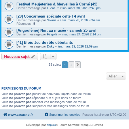
Festival Meujeteries & Merveilles à Corné (49)
Dernier message par
Lucas-C
«
lun. mars 30, 2026 2:46 pm
[29] Concarneau spéciale celte ! 4 avril
Dernier message par
Solaris
«
sam. mars 28, 2026 9:34 am
Réponses :
5
[Angoulême] Nuit au musée - samedi 25 avril
Dernier message par
Fingolfin
«
mar. mars 24, 2026 2:14 pm
[41] Blois Jeu de rôle débutants
Dernier message par
Doky
«
jeu. mars 19, 2026 12:09 pm
Nouveau sujet
1
2
Suivant
33 sujets
Aller
PERMISSIONS DU FORUM
Vous
ne pouvez pas
publier de nouveaux sujets dans ce forum
Vous
ne pouvez pas
répondre aux sujets dans ce forum
Vous
ne pouvez pas
modifier vos messages dans ce forum
Vous
ne pouvez pas
supprimer vos messages dans ce forum
www.casusno.fr
Supprimer les cookies
Fuseau horaire sur
UTC+02:00
Développé par
phpBB
® Forum Software © phpBB Limited