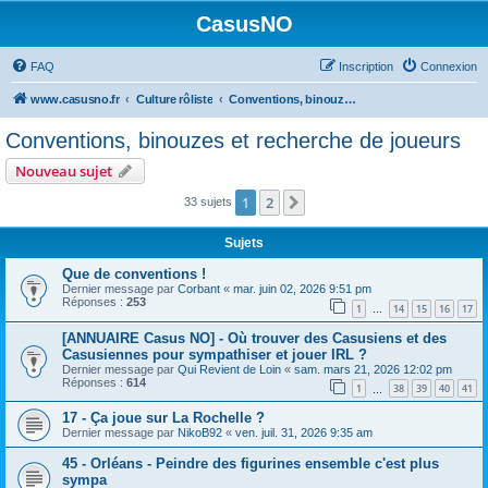
CasusNO
FAQ
Inscription
Connexion
www.casusno.fr
Culture rôliste
Conventions, binouzes et recherche de joueurs
Conventions, binouzes et recherche de joueurs
Nouveau sujet
1
2
Suivant
33 sujets
Sujets
Que de conventions !
Dernier message par
Corbant
«
mar. juin 02, 2026 9:51 pm
Réponses :
253
1
14
15
16
17
…
[ANNUAIRE Casus NO] - Où trouver des Casusiens et des
Casusiennes pour sympathiser et jouer IRL ?
Dernier message par
Qui Revient de Loin
«
sam. mars 21, 2026 12:02 pm
Réponses :
614
1
38
39
40
41
…
17 - Ça joue sur La Rochelle ?
Dernier message par
NikoB92
«
ven. juil. 31, 2026 9:35 am
45 - Orléans - Peindre des figurines ensemble c'est plus
sympa