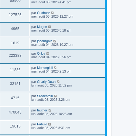
88900
mer. août 05, 2026 4:41 pm
par
Cuchurv
127525
mer. août 05, 2026 12:27 pm
par
Mugen
4965
mer. août 05, 2026 8:18 am
par
jbbourgoin
1619
mar. août 04, 2026 10:27 pm
par
Orlov
223383
mar. août 04, 2026 3:56 pm
par
Morningkill
11836
mar. août 04, 2026 2:13 pm
par
Charly Dean
33151
lun. août 03, 2026 11:32 pm
par
Sildoenfein
4715
lun. août 03, 2026 3:26 pm
par
tauther
470045
lun. août 03, 2026 10:26 am
par
Fabulo
19015
lun. août 03, 2026 8:31 am