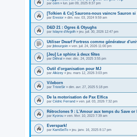
par
cern
»
lun. juin 09, 2025 8:37 pm
[Tolkien & Co] Saurons-nous vaincre Sauron si
par
Erestor
»
dim. nov. 03, 2024 9:59 am
D&D 21 : Ogres & Otyughs
par
Islayre d'Argolh
»
jeu. juil. 30, 2026 12:47 pm
Utiliser Dwarf Fortress comme générateur d'uni
par
jbbourgoin
»
ven. juil. 24, 2026 11:00 pm
[Jeu] Le sphinx à deux fêtes
par
Dithral
»
mer. déc. 24, 2025 3:55 pm
Outil d'organisation pour MJ
par
Alkizey
»
jeu. mars 12, 2026 3:03 pm
Vileborn
par
TristeSir
»
dim. avr. 27, 2025 5:18 pm
De la motorisation de Pax Elfica
par
Cédric Ferrand
»
ven. juil. 03, 2026 7:32 pm
Rétroclones 9 : L'Amour aux temps du Save or 
par
Kyorou
»
ven. févr. 10, 2023 7:39 am
Everspark!
par
KamiSeiTo
»
jeu. janv. 16, 2025 8:17 pm