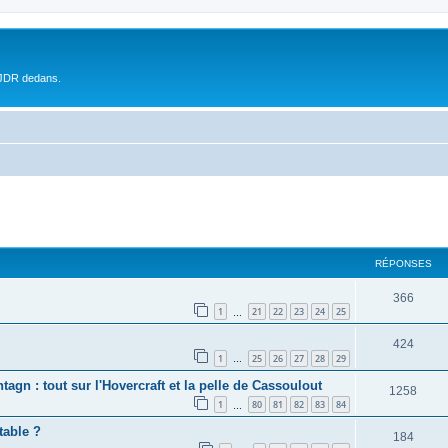
 JDR dedans.
RÉPONSES
366
1
21
22
23
24
25
…
424
1
25
26
27
28
29
…
agn : tout sur l'Hovercraft et la pelle de Cassoulout
1258
1
80
81
82
83
84
…
table ?
184