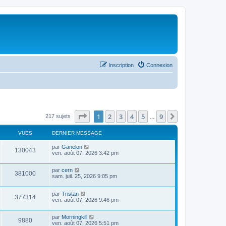
Inscription
Connexion
Page
1
sur
9
1
2
3
4
5
9
Suivant
217 sujets
…
VUES
DERNIER MESSAGE
par
Ganelon
130043
ven. août 07, 2026 3:42 pm
par
cern
381000
sam. juil. 25, 2026 9:05 pm
par
Tristan
377314
ven. août 07, 2026 9:46 pm
par
Morningkill
9880
ven. août 07, 2026 5:51 pm