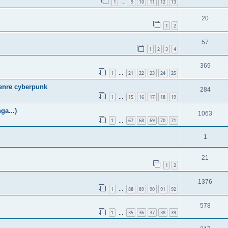
1
9
10
11
12
13
…
20
1
2
57
1
2
3
4
369
1
21
22
23
24
25
…
genre cyberpunk
284
1
15
16
17
18
19
…
ga...)
1063
1
67
68
69
70
71
…
1
21
1
2
1376
1
88
89
90
91
92
…
578
1
35
36
37
38
39
…