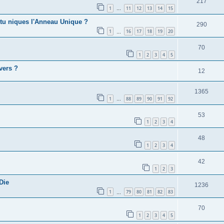
217
1
11
12
13
14
15
…
 tu niques l'Anneau Unique ?
290
1
16
17
18
19
20
…
70
1
2
3
4
5
vers ?
12
1365
1
88
89
90
91
92
…
53
1
2
3
4
48
1
2
3
4
42
1
2
3
Die
1236
1
79
80
81
82
83
…
70
1
2
3
4
5