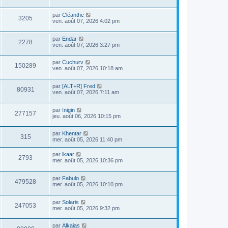
par
Cléanthe
3205
ven. août 07, 2026 4:02 pm
par
Endar
2278
ven. août 07, 2026 3:27 pm
par
Cuchurv
150289
ven. août 07, 2026 10:18 am
par
[ALT+R] Fred
80931
ven. août 07, 2026 7:11 am
par
Inigin
277157
jeu. août 06, 2026 10:15 pm
par
Khentar
315
mer. août 05, 2026 11:40 pm
par
ikaar
2793
mer. août 05, 2026 10:36 pm
par
Fabulo
479528
mer. août 05, 2026 10:10 pm
par
Solaris
247053
mer. août 05, 2026 9:32 pm
par
Alkaias