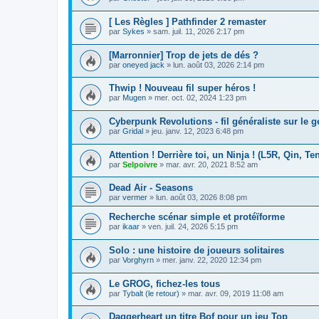
[ Les Règles ] Pathfinder 2 remaster
par
Sykes
»
sam. juil. 11, 2026 2:17 pm
[Marronnier] Trop de jets de dés ?
par
oneyed jack
»
lun. août 03, 2026 2:14 pm
Thwip ! Nouveau fil super héros !
par
Mugen
»
mer. oct. 02, 2024 1:23 pm
Cyberpunk Revolutions - fil généraliste sur le 
par
Gridal
»
jeu. janv. 12, 2023 6:48 pm
Attention ! Derrière toi, un Ninja ! (L5R, Qin, Ten
par
Selpoivre
»
mar. avr. 20, 2021 8:52 am
Dead Air - Seasons
par
vermer
»
lun. août 03, 2026 8:08 pm
Recherche scénar simple et protéïforme
par
ikaar
»
ven. juil. 24, 2026 5:15 pm
Solo : une histoire de joueurs solitaires
par
Vorghyrn
»
mer. janv. 22, 2020 12:34 pm
Le GROG, fichez-les tous
par
Tybalt (le retour)
»
mar. avr. 09, 2019 11:08 am
Daggerheart un titre Bof pour un jeu Top