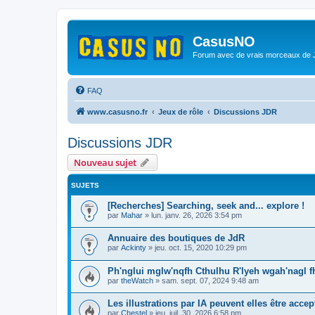
CasusNO
Forum avec de vrais morceaux de
FAQ
www.casusno.fr
Jeux de rôle
Discussions JDR
Discussions JDR
Nouveau sujet
SUJETS
[Recherches] Searching, seek and... explore !
par
Mahar
»
lun. janv. 26, 2026 3:54 pm
Annuaire des boutiques de JdR
par
Ackinty
»
jeu. oct. 15, 2020 10:29 pm
Ph'nglui mglw'nqfh Cthulhu R'lyeh wgah'nagl fht
par
theWatch
»
sam. sept. 07, 2024 9:48 am
Les illustrations par IA peuvent elles être accep
par
Chestel
»
jeu. juil. 30, 2026 6:58 pm