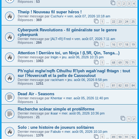
Réponses :
53
1
2
3
4
Thwip ! Nouveau fil super héros !
Dernier message par
Cuchurv
«
ven. août 07, 2026 10:18 am
Réponses :
369
1
22
23
24
25
…
Cyberpunk Revolutions - fil généraliste sur le genre
cyberpunk
Dernier message par
[ALT+R] Fred
«
ven. août 07, 2026 7:11 am
Réponses :
284
1
16
17
18
19
…
Attention ! Derrière toi, un Ninja ! (L5R, Qin, Tenga...)
Dernier message par
Inigin
«
jeu. août 06, 2026 10:15 pm
Réponses :
1063
1
68
69
70
71
…
Ph'nglui mglw'nqfh Cthulhu R'lyeh wgah'nagl fhtagn : tout
sur l'Hovercraft et la pelle de Cassoulout
Dernier message par
rackham
«
jeu. août 06, 2026 8:58 pm
Réponses :
1251
1
81
82
83
84
…
Dead Air - Seasons
Dernier message par
Khentar
«
mer. août 05, 2026 11:40 pm
Réponses :
1
Recherche scénar simple et protéïforme
Dernier message par
ikaar
«
mer. août 05, 2026 10:36 pm
Réponses :
21
1
2
Solo : une histoire de joueurs solitaires
Dernier message par
Fabulo
«
mer. août 05, 2026 10:10 pm
Réponses :
1376
1
89
90
91
92
…