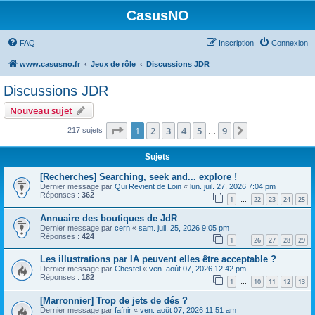
CasusNO
FAQ
Inscription
Connexion
www.casusno.fr
Jeux de rôle
Discussions JDR
Discussions JDR
Nouveau sujet
Page
1
sur
9
1
2
3
4
5
9
Suivant
217 sujets
…
Sujets
[Recherches] Searching, seek and... explore !
Dernier message par
Qui Revient de Loin
«
lun. juil. 27, 2026 7:04 pm
Réponses :
362
1
22
23
24
25
…
Annuaire des boutiques de JdR
Dernier message par
cern
«
sam. juil. 25, 2026 9:05 pm
Réponses :
424
1
26
27
28
29
…
Les illustrations par IA peuvent elles être acceptable ?
Dernier message par
Chestel
«
ven. août 07, 2026 12:42 pm
Réponses :
182
1
10
11
12
13
…
[Marronnier] Trop de jets de dés ?
Dernier message par
fafnir
«
ven. août 07, 2026 11:51 am