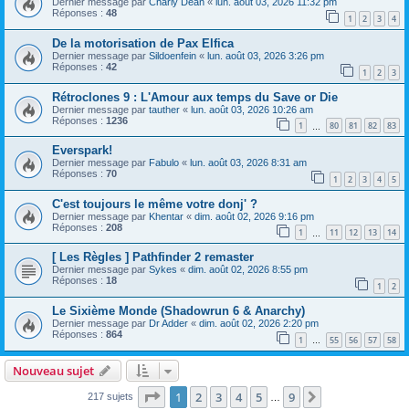
Dernier message par
Charly Dean
«
lun. août 03, 2026 11:32 pm
Réponses :
48
1
2
3
4
De la motorisation de Pax Elfica
Dernier message par
Sildoenfein
«
lun. août 03, 2026 3:26 pm
Réponses :
42
1
2
3
Rétroclones 9 : L'Amour aux temps du Save or Die
Dernier message par
tauther
«
lun. août 03, 2026 10:26 am
Réponses :
1236
1
80
81
82
83
…
Everspark!
Dernier message par
Fabulo
«
lun. août 03, 2026 8:31 am
Réponses :
70
1
2
3
4
5
C'est toujours le même votre donj' ?
Dernier message par
Khentar
«
dim. août 02, 2026 9:16 pm
Réponses :
208
1
11
12
13
14
…
[ Les Règles ] Pathfinder 2 remaster
Dernier message par
Sykes
«
dim. août 02, 2026 8:55 pm
Réponses :
18
1
2
Le Sixième Monde (Shadowrun 6 & Anarchy)
Dernier message par
Dr Adder
«
dim. août 02, 2026 2:20 pm
Réponses :
864
1
55
56
57
58
…
Nouveau sujet
Page
1
sur
9
1
2
3
4
5
9
Suivant
217 sujets
…