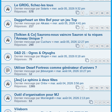
Le GROG, fichez-les tous
Dernier message par
Solaris
«
mer. août 05, 2026 9:32 pm
Réponses :
578
1
36
37
38
39
…
Daggerheart un titre Bof pour un jeu Top
Dernier message par
Alkaias
«
mer. août 05, 2026 4:41 pm
Réponses :
217
1
12
13
14
15
…
[Tolkien & Co] Saurons-nous vaincre Sauron si tu niques
l'Anneau Unique ?
Dernier message par
Cuchurv
«
mer. août 05, 2026 12:27 pm
Réponses :
290
1
17
18
19
20
…
D&D 21 : Ogres & Otyughs
Dernier message par
Mugen
«
mer. août 05, 2026 8:18 am
Réponses :
70
1
2
3
4
5
Utiliser Dwarf Fortress comme générateur d'univers ?
Dernier message par
jbbourgoin
«
mar. août 04, 2026 10:27 pm
Réponses :
12
[Jeu] Le sphinx à deux fêtes
Dernier message par
Orlov
«
mar. août 04, 2026 3:56 pm
Réponses :
1365
1
89
90
91
92
…
Outil d'organisation pour MJ
Dernier message par
Morningkill
«
mar. août 04, 2026 2:13 pm
Réponses :
53
1
2
3
4
Vileborn