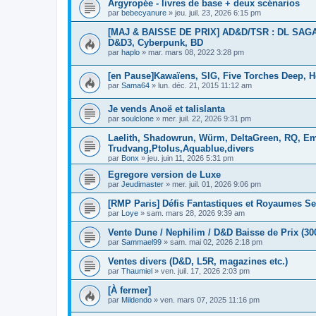
Argyropée - livres de base + deux scénarios
par
bebecyanure
»
jeu. juil. 23, 2026 6:15 pm
[MAJ & BAISSE DE PRIX] AD&D/TSR : DL SAGA, 
D&D3, Cyberpunk, BD
par
haplo
»
mar. mars 08, 2022 3:28 pm
[en Pause]Kawaïens, SIG, Five Torches Deep, H
par
Sama64
»
lun. déc. 21, 2015 11:12 am
Je vends Anoë et talislanta
par
soulclone
»
mer. juil. 22, 2026 9:31 pm
Laelith, Shadowrun, Würm, DeltaGreen, RQ, Em
Trudvang,Ptolus,Aquablue,divers
par
Bonx
»
jeu. juin 11, 2026 5:31 pm
Egregore version de Luxe
par
Jeudimaster
»
mer. juil. 01, 2026 9:06 pm
[RMP Paris] Défis Fantastiques et Royaumes Se
par
Loye
»
sam. mars 28, 2026 9:39 am
Vente Dune / Nephilim / D&D Baisse de Prix (30
par
Sammael99
»
sam. mai 02, 2026 2:18 pm
Ventes divers (D&D, L5R, magazines etc.)
par
Thaumiel
»
ven. juil. 17, 2026 2:03 pm
[À fermer]
par
Mildendo
»
ven. mars 07, 2025 11:16 pm