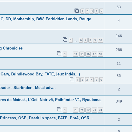
63
1
2
3
4
5
AdC, DD, Mothership, BtW, Forbidden Lands, Rouge
4
146
1
6
7
8
9
10
…
ng Chronicles
266
1
14
15
16
17
18
…
11
Gary, Brindlewood Bay, FATE, jeux indés...)
86
1
2
3
4
5
6
rader - Starfinder - Metal adv...
2
es de Matnak, L'Oeil Noir v5, Pathfinder V1, Ryuutama,
349
1
20
21
22
23
24
…
Princess, OSE, Death in space, FATE, PbtA, OSR...
2
5