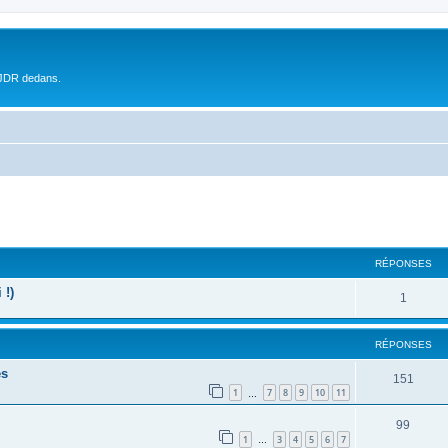
 JDR dedans.
RÉPONSES
 !)
1
RÉPONSES
es
151
1
7
8
9
10
11
…
99
1
3
4
5
6
7
…