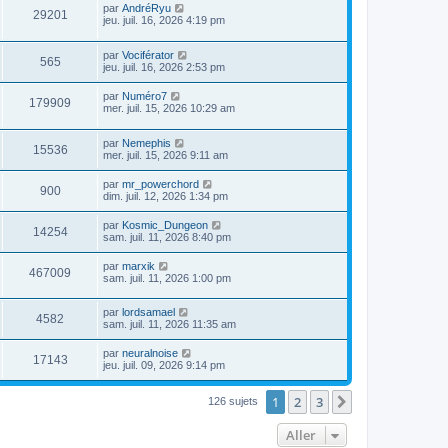
par
AndréRyu
29201
jeu. juil. 16, 2026 4:19 pm
par
Vociférator
565
jeu. juil. 16, 2026 2:53 pm
par
Numéro7
179909
mer. juil. 15, 2026 10:29 am
par
Nemephis
15536
mer. juil. 15, 2026 9:11 am
par
mr_powerchord
900
dim. juil. 12, 2026 1:34 pm
par
Kosmic_Dungeon
14254
sam. juil. 11, 2026 8:40 pm
par
marxik
467009
sam. juil. 11, 2026 1:00 pm
par
lordsamael
4582
sam. juil. 11, 2026 11:35 am
par
neuralnoise
17143
jeu. juil. 09, 2026 9:14 pm
1
2
3
Suivant
126 sujets
Aller