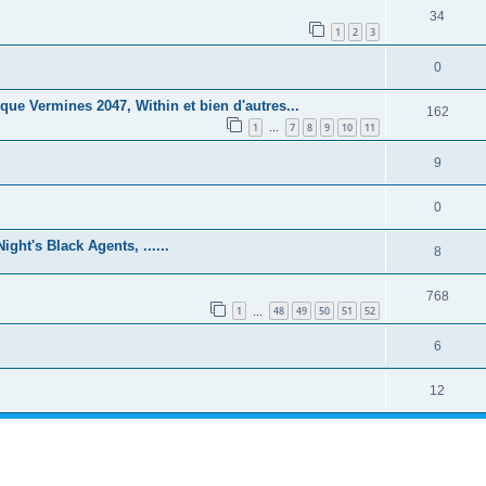
34
1
2
3
0
ue Vermines 2047, Within et bien d'autres...
162
1
7
8
9
10
11
…
9
0
ght's Black Agents, ......
8
768
1
48
49
50
51
52
…
6
12