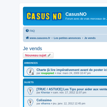
CasusNO
Forum avec de vrais morceaux de
FAQ
www.casusno.fr
Les petites annonces
Je vends
Je vends
Nouveau sujet
ANNONCES
Charte (à lire impérativement avant de poster ici
par
rougepied
»
mar. mars 24, 2009 10:47 pm
SUJETS
[TRUC / ASTUCE] Les Tips pour aider aux vent
par
Khentar
»
sam. nov. 17, 2012 11:07 pm
Colissimo
par
elhanna
»
jeu. janv. 12, 2012 12:45 pm