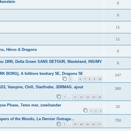
lkenstein
0
0
11
11
ns, Héros & Dragons
0
lhu 1890, Delta Green SANS DETOUR, Wasteland, INS/MV
6
K BORG), A folklore bestiary 5E, Dragons 5E
147
1
6
7
8
9
10
…
3, Vampire, Chill, Starfinder, JDRMAG. ajout
360
1
21
22
23
24
25
…
lipse Phase, 7eme mer, zweihander
32
1
2
3
spers of the Woods, Le Dernier Outrage...
750
1
47
48
49
50
51
…