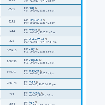
ven. août 07, 2026 7:03 pm
par
Algik
6535
ven. août 07, 2026 2:54 pm
par
ChrisBob73
5272
mer. août 05, 2026 4:18 pm
par
Kellyan
1414
mer. août 05, 2026 11:40 am
par
MarkusWeird
223
mer. août 05, 2026 12:49 am
par
Go@t
403215
mar. août 04, 2026 5:55 pm
par
Cuchurv
166390
mar. août 04, 2026 5:23 pm
par
Skippy63
193257
mar. août 04, 2026 1:49 pm
par
touff5
206678
lun. août 03, 2026 10:32 pm
par
Korvactus
224
lun. août 03, 2026 4:37 pm
par
Krys
1864
lun. août 03, 2026 11:58 am