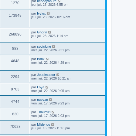
par
bebecyanure
1270
jeu. juil. 23, 2026 6:55 pm
par
Ivylux
173948
jeu. juil. 23, 2026 10:16 am
par
Ghorin
268896
jeu. juil. 23, 2026 1:14 am
par
soulclone
883
mer. juil. 22, 2026 9:31 pm
par
Bonx
4648
mer. juil. 22, 2026 4:29 pm
par
Jeudimaster
2294
mer. juil. 22, 2026 10:21 am
par
Loye
9703
mer. juil. 22, 2026 9:05 am
par
nuevan
4744
ven. juil. 17, 2026 9:23 pm
par
Thaumiel
830
ven. juil. 17, 2026 2:03 pm
par
Mildendo
70628
jeu. juil. 16, 2026 11:18 pm