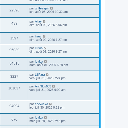
par
griffesapin
22596
lun. août 03, 2026 10:32 am
par
Altay
439
dim. août 02, 2026 8:06 pm
par
ikaar
1597
dim. août 02, 2026 1:27 pm
par
Orion
96039
dim. août 02, 2026 9:27 am
par
Ivylux
54515
sam. août 01, 2026 6:29 pm
par
LiliPara
3227
ven. juil. 31, 2026 7:24 pm
par
Ang3lus033
101037
ven. juil. 31, 2026 9:02 am
par
chewicko
94094
jeu. juil. 30, 2026 9:21 pm
par
Ivylux
670
mer. juil. 29, 2026 7:46 pm