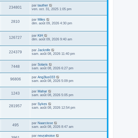
par
tauther
234801
ven. oct. 31, 2025 1:05 pm
par
Miles
2810
dim. août 09, 2026 4:30 pm
par
KtH
126727
dim. août 09, 2026 9:40 am
par
Jacknife
224379
sam. août 08, 2026 11:40 pm
par
Solaris
7448
sam. août 08, 2026 6:27 pm
par
Ang3lus033
96806
sam. août 08, 2026 5:09 pm
par
Mahar
1243
sam. août 08, 2026 5:05 pm
par
Sykes
281957
sam. août 08, 2026 12:54 pm
par
Naarcisse
495
sam. août 08, 2026 8:47 am
par
neuralnoise
3961