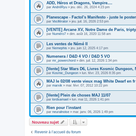
ADD, Héros et Dragons, Vampire....
par
AndréRyu
»
jeu. déc. 26, 2024 4:23 pm
Planescape - Factol's Manifesto - juste le poster
par
Vociférator
»
jeu. juil. 16, 2026 2:53 pm
[VENTE] Arcane XV, Notre Dame de Paris, triptyq
par
Numéro7
»
dim. août 16, 2020 11:58 am
Les ventes de Némé II
par
Nemephis
»
jeu. juin 12, 2025 4:17 pm
Numenera / D&D 4 VO / D&D 5 VO
par
mr_powerchord
»
dim. juil. 12, 2026 1:34 pm
[Vente] Star Wars D6, Livres Kosmic Dungeon, Ni
par
Kosmic_Dungeon
»
lun. févr. 23, 2026 8:35 pm
MAJ le 02/08 vente vieux mag White Dwarf en fr
par
marxik
»
mar. févr. 07, 2012 10:22 pm
[Vente] Plein de choses MAJ 11/07
par
lordsamael
»
lun. mai 11, 2026 1:41 pm
Rien pour l'instant
par
neuralnoise
»
mar. janv. 06, 2026 1:49 pm
Nouveau sujet
Revenir à l’accueil du forum