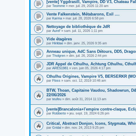
[vente] Yggdrasill, Vampire, DD V3, Chateau Fa
par
Teomme
»
mer. juil. 29, 2026 11:20 am
Vente Falkenstein, Métabarons, Exil ....
par
Karma
»
mar. juil. 28, 2026 6:58 pm
Nettoyage de bibliothèque de JdR
par
Aurel'
»
sam. juil. 11, 2026 1:11 pm
Vide étagères
par
Hirildae
»
dim. janv. 25, 2026 9:35 am
Anneau unique, AdC Sans Détours, DD5, Drago
par
Tholgren
»
dim. juil. 26, 2026 2:44 pm
JDR Appel de Cthulhu, Achtung Cthulhu, Cthu
par
ARES1981
»
ven. juin 05, 2026 4:17 pm
Cthulhu Origines, Vampire V5, BERSERKR (MOR
par
Floss
»
sam. oct. 12, 2019 10:46 am
BTW, Thoan, Capitaine Vaudou, Shadowrun, D&D
22/06/2026
par
teufeu
»
dim. août 31, 2014 11:13 am
[vente]Brancalonia+l'empire contre-claque, Ec
par
Robberto
»
jeu. sept. 19, 2024 6:26 pm
Critical, Abstract Donjon, Icons, Stygmata, Whi
par
Gridal
»
dim. nov. 24, 2013 9:25 pm