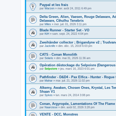
Paypal et les frais
par
Warzen
»
mer. août 24, 2011 6:49 pm
Delta Green, Alien, Vaesen, Rouge Delaware, 
Delaware, Cthulhu Tenebris
par
Miles
»
mer. juil. 01, 2026 3:11 pm
Blade Runner - Starter Set - VO
par
KtH
»
sam. sept. 24, 2022 4:04 pm
Zweihänder collector ; Brigandyne v2 ; Trudva
par
Jacknife
»
dim. déc. 15, 2019 6:03 pm
CATS - Conan Monolith
par
Solaris
»
dim. mai 31, 2026 11:36 am
Opération déstockage du Selpoivre (Dangerous 
par
Selpoivre
»
jeu. mars 16, 2023 6:01 pm
Pathfinder - D&D4 - Pax Elfica - Hunter - Rogue t
par
Mahar
»
mar. juil. 21, 2026 11:02 pm
Alkemy, Awaken, Chosen Ones, Krystal, Les Terr
Shaan V1
par
Sykes
»
lun. mars 24, 2014 3:08 pm
Conan, Argyropée, Lamentations Of The Flame 
par
Naarcisse
»
dim. août 02, 2026 3:28 pm
VENTE - DCC, Monstres