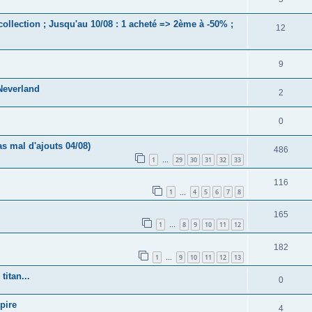
collection ; Jusqu'au 10/08 : 1 acheté => 2ème à -50% ;
12
9
Neverland
2
0
s mal d'ajouts 04/08)
486
1
29
30
31
32
33
…
116
1
4
5
6
7
8
…
165
1
8
9
10
11
12
…
182
1
9
10
11
12
13
…
titan...
0
pire
4