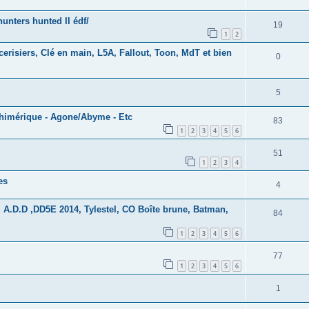
nters hunted II édf/
19
1
2
erisiers, Clé en main, L5A, Fallout, Toon, MdT et bien
0
5
chimérique - Agone/Abyme - Etc
83
1
2
3
4
5
6
51
1
2
3
4
es
4
 A.D.D ,DD5E 2014, Tylestel, CO Boîte brune, Batman,
84
1
2
3
4
5
6
77
1
2
3
4
5
6
1