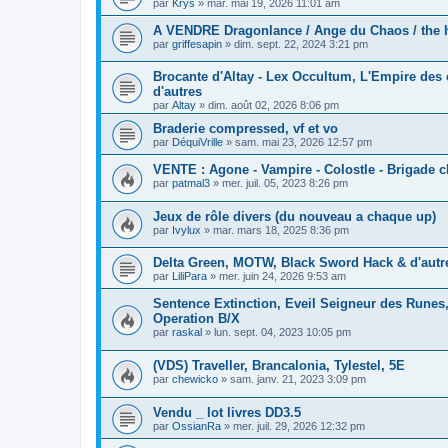
par
Krys
»
mar. mai 19, 2026 11:01 am
A VENDRE Dragonlance / Ange du Chaos / the hu
par
griffesapin
»
dim. sept. 22, 2024 3:21 pm
Brocante d'Altay - Lex Occultum, L'Empire des c
d'autres
par
Altay
»
dim. août 02, 2026 8:06 pm
Braderie compressed, vf et vo
par
DéquiVrille
»
sam. mai 23, 2026 12:57 pm
VENTE : Agone - Vampire - Colostle - Brigade 
par
patmal3
»
mer. juil. 05, 2023 8:26 pm
Jeux de rôle divers (du nouveau a chaque up)
par
Ivylux
»
mar. mars 18, 2025 8:36 pm
Delta Green, MOTW, Black Sword Hack & d'autr
par
LiliPara
»
mer. juin 24, 2026 9:53 am
Sentence Extinction, Eveil Seigneur des Runes,
Operation B/X
par
raskal
»
lun. sept. 04, 2023 10:05 pm
(VDS) Traveller, Brancalonia, Tylestel, 5E
par
chewicko
»
sam. janv. 21, 2023 3:09 pm
Vendu _ lot livres DD3.5
par
OssianRa
»
mer. juil. 29, 2026 12:32 pm