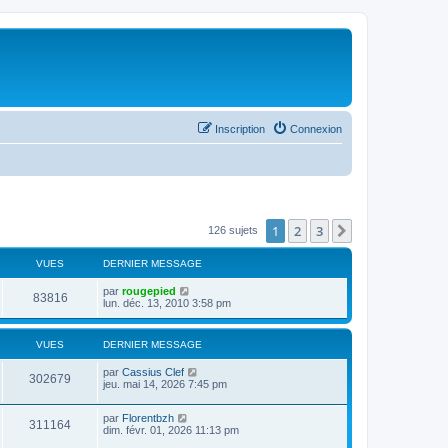
Inscription
Connexion
1
2
3
Suivant
126 sujets
VUES
DERNIER MESSAGE
par
rougepied
83816
lun. déc. 13, 2010 3:58 pm
VUES
DERNIER MESSAGE
par
Cassius Clef
302679
jeu. mai 14, 2026 7:45 pm
par
Florentbzh
311164
dim. févr. 01, 2026 11:13 pm