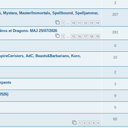
2
Mystara, Master/Immortals, Spellbound, Spelljammer,
207
1
10
11
12
13
14
…
éros et Dragons- MAJ 25/07/2026
281
1
15
16
17
18
19
…
0
pireCerisiers, AdC, Beasts&Barbarians, Kuro,
10
2
rpents
2
0526)
9
0
60
1
2
3
4
5