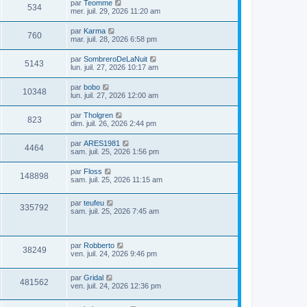
par
Teomme
534
mer. juil. 29, 2026 11:20 am
par
Karma
760
mar. juil. 28, 2026 6:58 pm
par
SombreroDeLaNuit
5143
lun. juil. 27, 2026 10:17 am
par
bobo
10348
lun. juil. 27, 2026 12:00 am
par
Tholgren
823
dim. juil. 26, 2026 2:44 pm
par
ARES1981
4464
sam. juil. 25, 2026 1:56 pm
par
Floss
148898
sam. juil. 25, 2026 11:15 am
par
teufeu
335792
sam. juil. 25, 2026 7:45 am
par
Robberto
38249
ven. juil. 24, 2026 9:46 pm
par
Gridal
481562
ven. juil. 24, 2026 12:36 pm