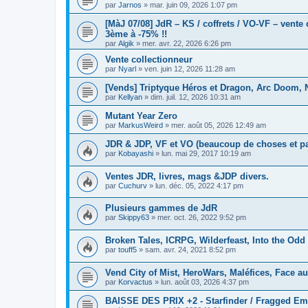
par
Jarnos
»
mar. juin 09, 2026 1:07 pm
[MàJ 07/08] JdR – KS / coffrets / VO-VF – vente 
3ème à -75% !!
par
Algik
»
mer. avr. 22, 2026 6:26 pm
Vente collectionneur
par
Nyarl
»
ven. juin 12, 2026 11:28 am
[Vends] Triptyque Héros et Dragon, Arc Doom, 
par
Kellyan
»
dim. juil. 12, 2026 10:31 am
Mutant Year Zero
par
MarkusWeird
»
mer. août 05, 2026 12:49 am
JDR & JDP, VF et VO (beaucoup de choses et pa
par
Kobayashi
»
lun. mai 29, 2017 10:19 am
Ventes JDR, livres, mags &JDP divers.
par
Cuchurv
»
lun. déc. 05, 2022 4:17 pm
Plusieurs gammes de JdR
par
Skippy63
»
mer. oct. 26, 2022 9:52 pm
Broken Tales, ICRPG, Wilderfeast, Into the Odd
par
touff5
»
sam. avr. 24, 2021 8:52 pm
Vend City of Mist, HeroWars, Maléfices, Face au 
par
Korvactus
»
lun. août 03, 2026 4:37 pm
BAISSE DES PRIX +2 - Starfinder / Fragged Em