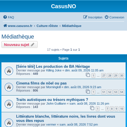
CasusNO
FAQ
Inscription
Connexion
www.casusno.fr
Culture rôliste
Médiathèque
Médiathèque
Nouveau sujet
17 sujets • Page
1
sur
1
Sujets
[Série télé] Les production de BA Héritage
Dernier message par
Killing Joke
«
dim. août 09, 2026 11:05 am
Réponses :
449
1
27
28
29
30
…
Cinema films de nöel ou pas
Dernier message par
Morningkill
«
dim. août 09, 2026 9:23 am
Réponses :
806
1
51
52
53
54
…
Traits autistiques ou trésors mythiques ?
Dernier message par
Jiohn Guilliann
«
sam. août 08, 2026 11:26 pm
Réponses :
143
1
7
8
9
10
…
Littérature blanche, littérature noire, les livres dont vous
vous êtes repus
Dernier message par
vermer
«
sam. août 08, 2026 7:52 pm