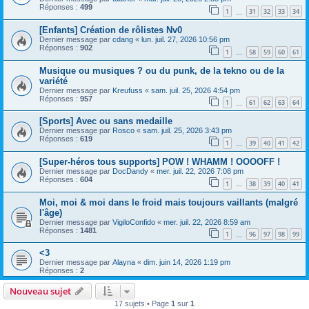
Réponses :
499
1
31
32
33
34
…
[Enfants] Création de rôlistes Nv0
Dernier message par
cdang
«
lun. juil. 27, 2026 10:56 pm
Réponses :
902
1
58
59
60
61
…
Musique ou musiques ? ou du punk, de la tekno ou de la
variété
Dernier message par
Kreufuss
«
sam. juil. 25, 2026 4:54 pm
Réponses :
957
1
61
62
63
64
…
[Sports] Avec ou sans medaille
Dernier message par
Rosco
«
sam. juil. 25, 2026 3:43 pm
Réponses :
619
1
39
40
41
42
…
[Super-héros tous supports] POW ! WHAMM ! OOOOFF !
Dernier message par
DocDandy
«
mer. juil. 22, 2026 7:08 pm
Réponses :
604
1
38
39
40
41
…
Moi, moi & moi dans le froid mais toujours vaillants (malgré
l'âge)
Dernier message par
VigiloConfido
«
mer. juil. 22, 2026 8:59 am
Réponses :
1481
1
96
97
98
99
…
<3
Dernier message par
Alayna
«
dim. juin 14, 2026 1:19 pm
Réponses :
2
Nouveau sujet
17 sujets • Page
1
sur
1