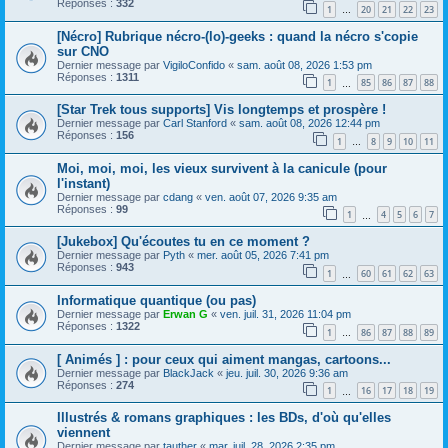
Réponses :
332
1
20
21
22
23
…
[Nécro] Rubrique nécro-(lo)-geeks : quand la nécro s'copie
sur CNO
Dernier message par
VigiloConfido
«
sam. août 08, 2026 1:53 pm
Réponses :
1311
1
85
86
87
88
…
[Star Trek tous supports] Vis longtemps et prospère !
Dernier message par
Carl Stanford
«
sam. août 08, 2026 12:44 pm
Réponses :
156
1
8
9
10
11
…
Moi, moi, moi, les vieux survivent à la canicule (pour
l'instant)
Dernier message par
cdang
«
ven. août 07, 2026 9:35 am
Réponses :
99
1
4
5
6
7
…
[Jukebox] Qu'écoutes tu en ce moment ?
Dernier message par
Pyth
«
mer. août 05, 2026 7:41 pm
Réponses :
943
1
60
61
62
63
…
Informatique quantique (ou pas)
Dernier message par
Erwan G
«
ven. juil. 31, 2026 11:04 pm
Réponses :
1322
1
86
87
88
89
…
[ Animés ] : pour ceux qui aiment mangas, cartoons...
Dernier message par
BlackJack
«
jeu. juil. 30, 2026 9:36 am
Réponses :
274
1
16
17
18
19
…
Illustrés & romans graphiques : les BDs, d'où qu'elles
viennent
Dernier message par
tauther
«
mar. juil. 28, 2026 2:35 pm