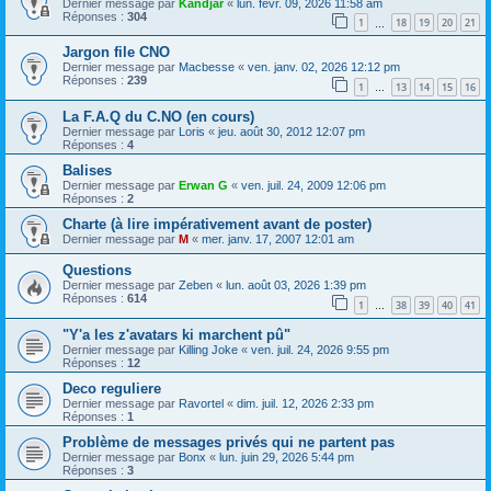
Dernier message par
Kandjar
«
lun. févr. 09, 2026 11:58 am
Réponses :
304
1
18
19
20
21
…
Jargon file CNO
Dernier message par
Macbesse
«
ven. janv. 02, 2026 12:12 pm
Réponses :
239
1
13
14
15
16
…
La F.A.Q du C.NO (en cours)
Dernier message par
Loris
«
jeu. août 30, 2012 12:07 pm
Réponses :
4
Balises
Dernier message par
Erwan G
«
ven. juil. 24, 2009 12:06 pm
Réponses :
2
Charte (à lire impérativement avant de poster)
Dernier message par
M
«
mer. janv. 17, 2007 12:01 am
Questions
Dernier message par
Zeben
«
lun. août 03, 2026 1:39 pm
Réponses :
614
1
38
39
40
41
…
"Y'a les z'avatars ki marchent pû"
Dernier message par
Killing Joke
«
ven. juil. 24, 2026 9:55 pm
Réponses :
12
Deco reguliere
Dernier message par
Ravortel
«
dim. juil. 12, 2026 2:33 pm
Réponses :
1
Problème de messages privés qui ne partent pas
Dernier message par
Bonx
«
lun. juin 29, 2026 5:44 pm
Réponses :
3