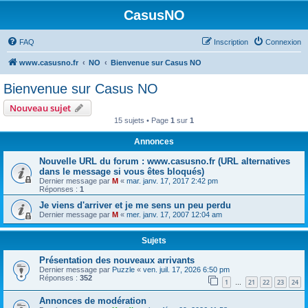
CasusNO
FAQ
Inscription
Connexion
www.casusno.fr
NO
Bienvenue sur Casus NO
Bienvenue sur Casus NO
Nouveau sujet
15 sujets • Page
1
sur
1
Annonces
Nouvelle URL du forum : www.casusno.fr (URL alternatives
dans le message si vous êtes bloqués)
Dernier message par
M
«
mar. janv. 17, 2017 2:42 pm
Réponses :
1
Je viens d'arriver et je me sens un peu perdu
Dernier message par
M
«
mer. janv. 17, 2007 12:04 am
Sujets
Présentation des nouveaux arrivants
Dernier message par
Puzzle
«
ven. juil. 17, 2026 6:50 pm
Réponses :
352
1
21
22
23
24
…
Annonces de modération