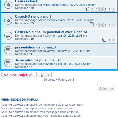
Casus is back
Dernier message par
VigiloConfido
«
mer. mai 27, 2026 3:05 pm
Réponses :
79
1
2
3
4
5
6
CasusNO rame a mort
Dernier message par
Le merlock
«
mar. avr. 28, 2026 5:14 pm
Réponses :
65
1
2
3
4
5
Casus No signe un partenariat avec Open AI
Dernier message par
Inigin
«
lun. avr. 06, 2026 11:06 pm
Réponses :
19
1
2
presentation de florian18
Dernier message par
Ravortel
«
jeu. nov. 20, 2025 8:21 pm
Réponses :
1
Je ne retrouve plus un sujet
Dernier message par
theWatch
«
jeu. oct. 09, 2025 6:55 pm
Réponses :
7
Nouveau sujet
15 sujets • Page
1
sur
1
Aller
PERMISSIONS DU FORUM
Vous
ne pouvez pas
publier de nouveaux sujets dans ce forum
Vous
ne pouvez pas
répondre aux sujets dans ce forum
Vous
ne pouvez pas
modifier vos messages dans ce forum
Vous
ne pouvez pas
supprimer vos messages dans ce forum