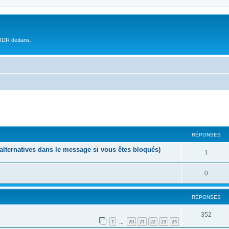
 JDR dedans.
RÉPONSES
lternatives dans le message si vous êtes bloqués)
1
0
RÉPONSES
352
1
20
21
22
23
24
…