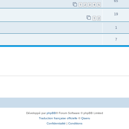
65
1
2
3
4
5
19
1
2
1
7
Développé par
phpBB
® Forum Software © phpBB Limited
Traduction française officielle
©
Qiaeru
Confidentialité
|
Conditions