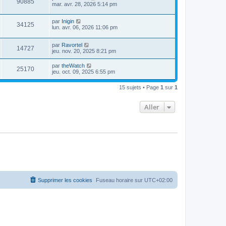
90885
mar. avr. 28, 2026 5:14 pm
par
Inigin
34125
lun. avr. 06, 2026 11:06 pm
par
Ravortel
14727
jeu. nov. 20, 2025 8:21 pm
par
theWatch
25170
jeu. oct. 09, 2025 6:55 pm
15 sujets • Page
1
sur
1
Aller
Supprimer les cookies
Fuseau horaire sur
UTC+02:00