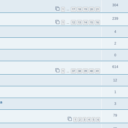
304
1
17
18
19
20
21
…
239
1
12
13
14
15
16
…
4
2
0
614
1
37
38
39
40
41
…
12
1
as
3
79
1
2
3
4
5
6