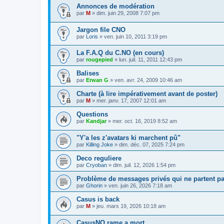
Annonces de modération
par
M
»
dim. juin 29, 2008 7:07 pm
Jargon file CNO
par
Loris
»
ven. juin 10, 2011 3:19 pm
La F.A.Q du C.NO (en cours)
par
rougepied
»
lun. juil. 11, 2011 12:43 pm
Balises
par
Erwan G
»
ven. avr. 24, 2009 10:46 am
Charte (à lire impérativement avant de poster)
par
M
»
mer. janv. 17, 2007 12:01 am
Questions
par
Kandjar
»
mer. oct. 16, 2019 8:52 am
"Y'a les z'avatars ki marchent pû"
par
Killing Joke
»
dim. déc. 07, 2025 7:24 pm
Deco reguliere
par
Cryoban
»
dim. juil. 12, 2026 1:54 pm
Problème de messages privés qui ne partent p
par
Ghorin
»
ven. juin 26, 2026 7:18 am
Casus is back
par
M
»
jeu. mars 19, 2026 10:18 am
CasusNO rame a mort