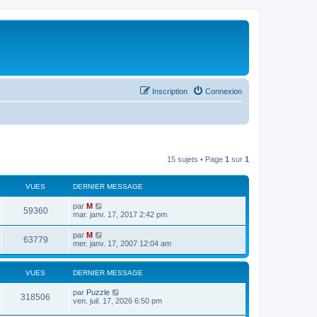
Inscription
Connexion
15 sujets • Page
1
sur
1
VUES
DERNIER MESSAGE
par
M
59360
mar. janv. 17, 2017 2:42 pm
par
M
63779
mer. janv. 17, 2007 12:04 am
VUES
DERNIER MESSAGE
par
Puzzle
318506
ven. juil. 17, 2026 6:50 pm