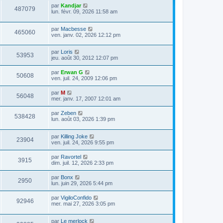
par
Kandjar
487079
lun. févr. 09, 2026 11:58 am
par
Macbesse
465060
ven. janv. 02, 2026 12:12 pm
par
Loris
53953
jeu. août 30, 2012 12:07 pm
par
Erwan G
50608
ven. juil. 24, 2009 12:06 pm
par
M
56048
mer. janv. 17, 2007 12:01 am
par
Zeben
538428
lun. août 03, 2026 1:39 pm
par
Killing Joke
23904
ven. juil. 24, 2026 9:55 pm
par
Ravortel
3915
dim. juil. 12, 2026 2:33 pm
par
Bonx
2950
lun. juin 29, 2026 5:44 pm
par
VigiloConfido
92946
mer. mai 27, 2026 3:05 pm
par
Le merlock