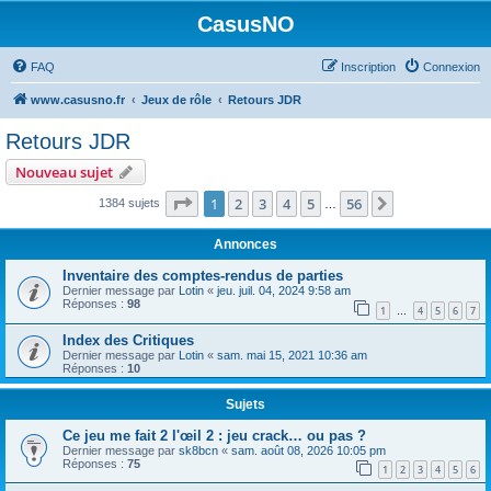
CasusNO
FAQ
Inscription
Connexion
www.casusno.fr
Jeux de rôle
Retours JDR
Retours JDR
Nouveau sujet
Page
1
sur
56
1
2
3
4
5
56
Suivant
1384 sujets
…
Annonces
Inventaire des comptes-rendus de parties
Dernier message par
Lotin
«
jeu. juil. 04, 2024 9:58 am
Réponses :
98
1
4
5
6
7
…
Index des Critiques
Dernier message par
Lotin
«
sam. mai 15, 2021 10:36 am
Réponses :
10
Sujets
Ce jeu me fait 2 l'œil 2 : jeu crack… ou pas ?
Dernier message par
sk8bcn
«
sam. août 08, 2026 10:05 pm
Réponses :
75
1
2
3
4
5
6