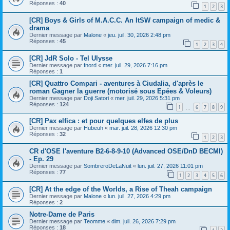
Réponses :
40
1
2
3
[CR] Boys & Girls of M.A.C.C. An ItSW campaign of medic &
drama
Dernier message par
Malone
«
jeu. juil. 30, 2026 2:48 pm
Réponses :
45
1
2
3
4
[CR] JdR Solo - Tel Ulysse
Dernier message par
fnord
«
mer. juil. 29, 2026 7:16 pm
Réponses :
1
[CR] Quattro Compari - aventures à Ciudalia, d'après le
roman Gagner la guerre (motorisé sous Epées & Voleurs)
Dernier message par
Doji Satori
«
mer. juil. 29, 2026 5:31 pm
Réponses :
124
1
6
7
8
9
…
[CR] Pax elfica : et pour quelques elfes de plus
Dernier message par
Hubeuh
«
mar. juil. 28, 2026 12:30 pm
Réponses :
32
1
2
3
CR d'OSE l'aventure B2-6-8-9-10 (Advanced OSE/DnD BECMI)
- Ep. 29
Dernier message par
SombreroDeLaNuit
«
lun. juil. 27, 2026 11:01 pm
Réponses :
77
1
2
3
4
5
6
[CR] At the edge of the Worlds, a Rise of Theah campaign
Dernier message par
Malone
«
lun. juil. 27, 2026 4:29 pm
Réponses :
2
Notre-Dame de Paris
Dernier message par
Teomme
«
dim. juil. 26, 2026 7:29 pm
Réponses :
18