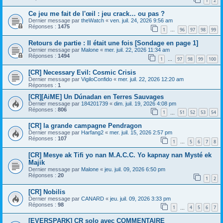
1
2
Ce jeu me fait de l'œil : jeu crack… ou pas ?
Dernier message par
theWatch
«
ven. juil. 24, 2026 9:56 am
Réponses :
1475
1
96
97
98
99
…
Retours de partie : Il était une fois [Sondage en page 1]
Dernier message par
Malone
«
mer. juil. 22, 2026 11:34 am
Réponses :
1494
1
97
98
99
100
…
[CR] Necessary Evil: Cosmic Crisis
Dernier message par
VigiloConfido
«
mer. juil. 22, 2026 12:20 am
Réponses :
1
[CR][AiME] Un Dúnadan en Terres Sauvages
Dernier message par
184201739
«
dim. juil. 19, 2026 4:08 pm
Réponses :
806
1
51
52
53
54
…
[CR] la grande campagne Pendragon
Dernier message par
Harfang2
«
mer. juil. 15, 2026 2:57 pm
Réponses :
107
1
5
6
7
8
…
[CR] Mesye ak Tifi yo nan M.A.C.C. Yo kapnay nan Mysté ek
Majik
Dernier message par
Malone
«
jeu. juil. 09, 2026 6:50 pm
Réponses :
20
1
2
[CR] Nobilis
Dernier message par
CANARD
«
jeu. juil. 09, 2026 3:33 pm
Réponses :
98
1
4
5
6
7
…
[EVERSPARK] CR solo avec COMMENTAIRE