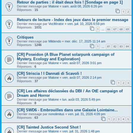
Retour de parties : il était deux fois ! [Sondage en page 1]
Dernier message par
Malone
«
sam. août 08, 2026 6:26 pm
Réponses :
15
1
2
Retours de lecture - Index des jeux dans le premier message
Dernier message par
Vociférator
«
ven. juil. 10, 2026 6:59 pm
Réponses :
1031
1
66
67
68
69
…
Critiques
Dernier message par
Mildendo
«
mer. déc. 17, 2025 11:14 am
Réponses :
1246
1
81
82
83
84
…
[CR] Poseidon (A Blue Planet solarpunk campaign of
Mystery, Ecology and Exploration)
Dernier message par
Malone
«
ven. août 07, 2026 3:01 pm
Réponses :
6
[CR] Striscia ! I Dannati di Scavoli !
Dernier message par
Malone
«
ven. août 07, 2026 2:14 pm
Réponses :
37
1
2
3
[CR] Les affaires déclassées du DBI / An OtE campaign of
Dream and Horror
Dernier message par
Malone
«
lun. août 03, 2026 5:49 pm
Réponses :
8
[CR] SWD6 - Embrouilles dans une Galaxie Lointaine...
Dernier message par
nonolimitus
«
ven. juil. 31, 2026 4:09 pm
Réponses :
63
1
2
3
4
5
[CR] Tainted Justice Second Shot !
Dernier message par
Malone
«
ven. juil. 31, 2026 1:48 pm