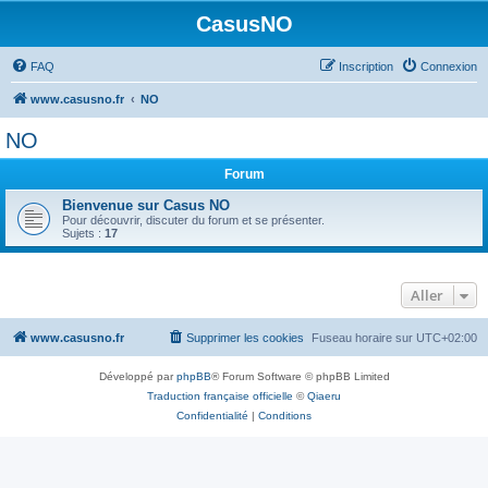
CasusNO
FAQ
Inscription
Connexion
www.casusno.fr
NO
NO
Forum
Bienvenue sur Casus NO
Pour découvrir, discuter du forum et se présenter.
Sujets :
17
Aller
www.casusno.fr
Supprimer les cookies
Fuseau horaire sur
UTC+02:00
Développé par
phpBB
® Forum Software © phpBB Limited
Traduction française officielle
©
Qiaeru
Confidentialité
|
Conditions