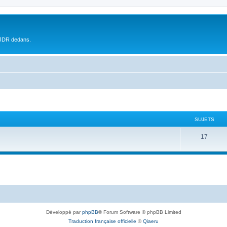
 JDR dedans.
SUJETS
17
Développé par
phpBB
® Forum Software © phpBB Limited
Traduction française officielle
©
Qiaeru