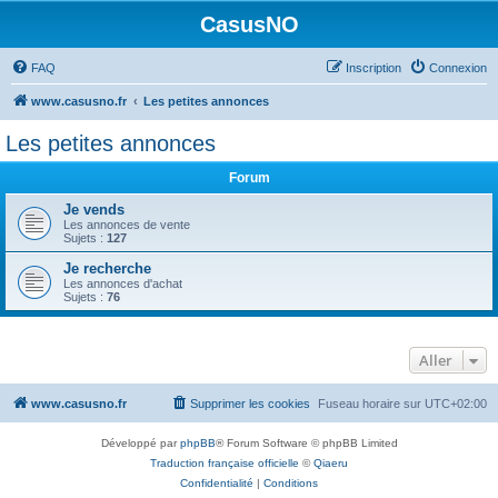
CasusNO
FAQ
Inscription
Connexion
www.casusno.fr
Les petites annonces
Les petites annonces
Forum
Je vends
Les annonces de vente
Sujets :
127
Je recherche
Les annonces d'achat
Sujets :
76
Aller
www.casusno.fr
Supprimer les cookies
Fuseau horaire sur
UTC+02:00
Développé par
phpBB
® Forum Software © phpBB Limited
Traduction française officielle
©
Qiaeru
Confidentialité
|
Conditions