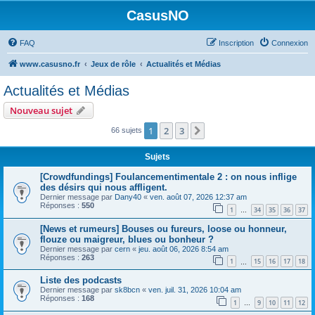
CasusNO
FAQ
Inscription
Connexion
www.casusno.fr
Jeux de rôle
Actualités et Médias
Actualités et Médias
Nouveau sujet
1
2
3
Suivant
66 sujets
Sujets
[Crowdfundings] Foulancementimentale 2 : on nous inflige
des désirs qui nous affligent.
Dernier message par
Dany40
«
ven. août 07, 2026 12:37 am
Réponses :
550
1
34
35
36
37
…
[News et rumeurs] Bouses ou fureurs, loose ou honneur,
flouze ou maigreur, blues ou bonheur ?
Dernier message par
cern
«
jeu. août 06, 2026 8:54 am
Réponses :
263
1
15
16
17
18
…
Liste des podcasts
Dernier message par
sk8bcn
«
ven. juil. 31, 2026 10:04 am
Réponses :
168
1
9
10
11
12
…