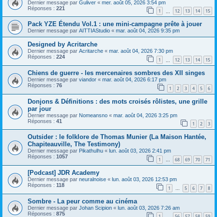
Dernier message par
Guliver
«
mer. août 05, 2026 3:54 pm
Réponses :
221
1
12
13
14
15
…
Pack YZE Étendu Vol.1 : une mini-campagne prête à jouer
Dernier message par
AITTIAStudio
«
mar. août 04, 2026 9:35 pm
Designed by Acritarche
Dernier message par
Acritarche
«
mar. août 04, 2026 7:30 pm
Réponses :
224
1
12
13
14
15
…
Chiens de guerre - les mercenaires sombres des XII singes
Dernier message par
viandor
«
mar. août 04, 2026 6:17 pm
Réponses :
76
1
2
3
4
5
6
Donjons & Définitions : des mots croisés rôlistes, une grille
par jour
Dernier message par
Nomeansno
«
mar. août 04, 2026 3:25 pm
Réponses :
41
1
2
3
Outsider : le folklore de Thomas Munier (La Maison Hantée,
Chapiteauville, The Testimony)
Dernier message par
Pikathulhu
«
lun. août 03, 2026 2:41 pm
Réponses :
1057
1
68
69
70
71
…
[Podcast] JDR Academy
Dernier message par
neuralnoise
«
lun. août 03, 2026 12:53 pm
Réponses :
118
1
5
6
7
8
…
Sombre - La peur comme au cinéma
Dernier message par
Johan Scipion
«
lun. août 03, 2026 7:26 am
Réponses :
875
1
56
57
58
59
…