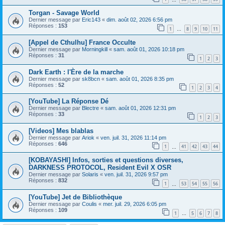
Torgan - Savage World
Dernier message par
Eric143
«
dim. août 02, 2026 6:56 pm
Réponses :
153
1
8
9
10
11
…
[Appel de Cthulhu] France Occulte
Dernier message par
Morningkill
«
sam. août 01, 2026 10:18 pm
Réponses :
31
1
2
3
Dark Earth : l'Ère de la marche
Dernier message par
sk8bcn
«
sam. août 01, 2026 8:35 pm
Réponses :
52
1
2
3
4
[YouTube] La Réponse Dé
Dernier message par
Blectre
«
sam. août 01, 2026 12:31 pm
Réponses :
33
1
2
3
[Videos] Mes blablas
Dernier message par
Ariok
«
ven. juil. 31, 2026 11:14 pm
Réponses :
646
1
41
42
43
44
…
[KOBAYASHI] Infos, sorties et questions diverses,
DARKNESS PROTOCOL, Resident Evil X OSR
Dernier message par
Solaris
«
ven. juil. 31, 2026 9:57 pm
Réponses :
832
1
53
54
55
56
…
[YouTube] Jet de Bibliothèque
Dernier message par
Coulis
«
mer. juil. 29, 2026 6:05 pm
Réponses :
109
1
5
6
7
8
…