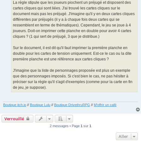
La règle stipule que les joueurs piochent un préjugé et disposent des
cartes cliques qui sont liées. J'ai trouvé les cartes cliques sur le
document mais pas les préjugé. J'imagine qu'il y en deux cartes cliques
différentes par préjugés (il y a à chaque fois deux cartes qui se
ressemblent en terme de thématiques). Cependant, le jeu se joue à 4
joueurs. Doit-on imprimer cette planche en double pour avoir 4 cartes
cliques ? (1 qui sert de préjugé, 3 que je distribue.)
Sur le document, il est dit qu'il faut imprimer la première planche en
double pour les cartes de tension uniquement. Est-ce le cas ou la dite
première planche est une référence aux cartes cliques ?
J'imagine que la liste de personnages proposée est plus un exemple
que des personnages imposés. Si c'est bien le cas, ne pas hésiter à
préciser sur la règle qu'il s'agit d'exemples (comme pour la carte en fin
de jeu, je suppose).
Boutique itch.io
//
Boutique Lulu
//
Boutique DrivethruRPG
//
M'offrir un café
Verrouillé
2 messages • Page
1
sur
1
Aller