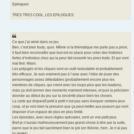
Epilogues
TRES TRES COOL, LES EPILOGUES.
Ce que j’ai aimé dans ce jeu
Ben, c’est bien foutu, quoi. Même si la thématique me parle pas a priori,
il faut bien reconnaître que tout est en place pour créer des histoires
fortes d’individus chez qui la peur fait ressortir les pires traits. Et qui vont
mal finir. Miam.
Les préjugés et les cliques sont un outil redoutable et probablement
très efficace. Je suis vraiment pas à l’aise avec l’idée de jouer des
personnages assez détestables (probablement encore plus les
membres de cliques, qui crient avec les loups plus que les leaders),
mais ça doit donner des moments vraiment intenses, et puis la précision
donnée au début du jeu sur la sincérité place bien les choses.
La carte qui disparaît petit à petit n’est pas sans évoquer certains jeux
coop, et je vois bien la pression que ça peut mettre aux joueurs qui vont
disposer d’un espace de plus en plus limité.
Les épisodes, avec leurs règles spéciales, sont un vrai petit plus.
Bref je n’aurais malheureusement pas grand-chose à dire par la suite,
parce que le jeu fait sacrément bien le job (en théorie, hein. Je n’ai pas
pu tester).