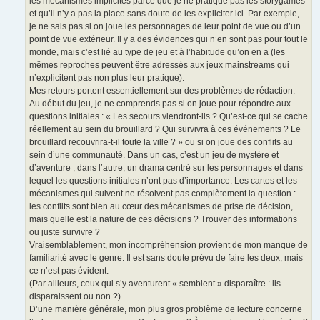
les mécanismes implicites parce que je ne pratique pas les storygames
et qu’il n’y a pas la place sans doute de les expliciter ici. Par exemple,
je ne sais pas si on joue les personnages de leur point de vue ou d’un
point de vue extérieur. Il y a des évidences qui n’en sont pas pour tout le
monde, mais c’est lié au type de jeu et à l’habitude qu’on en a (les
mêmes reproches peuvent être adressés aux jeux mainstreams qui
n’explicitent pas non plus leur pratique).
Mes retours portent essentiellement sur des problèmes de rédaction.
Au début du jeu, je ne comprends pas si on joue pour répondre aux
questions initiales : « Les secours viendront-ils ? Qu’est-ce qui se cache
réellement au sein du brouillard ? Qui survivra à ces événements ? Le
brouillard recouvrira-t-il toute la ville ? » ou si on joue des conflits au
sein d’une communauté. Dans un cas, c’est un jeu de mystère et
d’aventure ; dans l’autre, un drama centré sur les personnages et dans
lequel les questions initiales n’ont pas d’importance. Les cartes et les
mécanismes qui suivent ne résolvent pas complètement la question :
les conflits sont bien au cœur des mécanismes de prise de décision,
mais quelle est la nature de ces décisions ? Trouver des informations
ou juste survivre ?
Vraisemblablement, mon incompréhension provient de mon manque de
familiarité avec le genre. Il est sans doute prévu de faire les deux, mais
ce n’est pas évident.
(Par ailleurs, ceux qui s’y aventurent « semblent » disparaître : ils
disparaissent ou non ?)
D’une manière générale, mon plus gros problème de lecture concerne