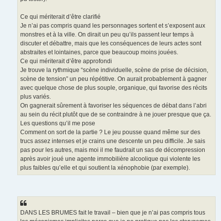
Ce qui mériterait d’être clarifié
Je n’ai pas compris quand les personnages sortent et s’exposent aux
monstres et à la ville. On dirait un peu qu’ils passent leur temps à
discuter et débattre, mais que les conséquences de leurs actes sont
abstraites et lointaines, parce que beaucoup moins jouées.
Ce qui mériterait d’être approfondi
Je trouve la rythmique “scène individuelle, scène de prise de décision,
scène de tension” un peu répétitive. On aurait probablement à gagner
avec quelque chose de plus souple, organique, qui favorise des récits
plus variés.
On gagnerait sûrement à favoriser les séquences de débat dans l’abri
au sein du récit plutôt que de se contraindre à ne jouer presque que ça.
Les questions qu’il me pose
Comment on sort de la partie ? Le jeu pousse quand même sur des
trucs assez intenses et je crains une descente un peu difficile. Je sais
pas pour les autres, mais moi il me faudrait un sas de décompression
après avoir joué une agente immobilière alcoolique qui violente les
plus faibles qu’elle et qui soutient la xénophobie (par exemple).
DANS LES BRUMES fait le travail – bien que je n’ai pas compris tous