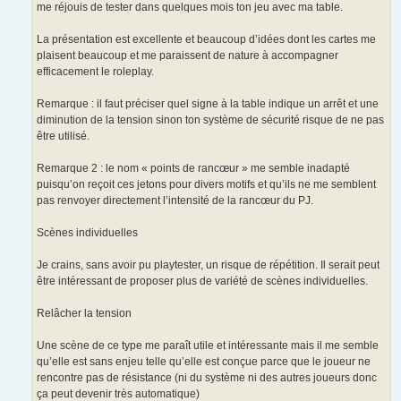
me réjouis de tester dans quelques mois ton jeu avec ma table.
La présentation est excellente et beaucoup d’idées dont les cartes me
plaisent beaucoup et me paraissent de nature à accompagner
efficacement le roleplay.
Remarque : il faut préciser quel signe à la table indique un arrêt et une
diminution de la tension sinon ton système de sécurité risque de ne pas
être utilisé.
Remarque 2 : le nom « points de rancœur » me semble inadapté
puisqu’on reçoit ces jetons pour divers motifs et qu’ils ne me semblent
pas renvoyer directement l’intensité de la rancœur du PJ.
Scènes individuelles
Je crains, sans avoir pu playtester, un risque de répétition. Il serait peut
être intéressant de proposer plus de variété de scènes individuelles.
Relâcher la tension
Une scène de ce type me paraît utile et intéressante mais il me semble
qu’elle est sans enjeu telle qu’elle est conçue parce que le joueur ne
rencontre pas de résistance (ni du système ni des autres joueurs donc
ça peut devenir très automatique)