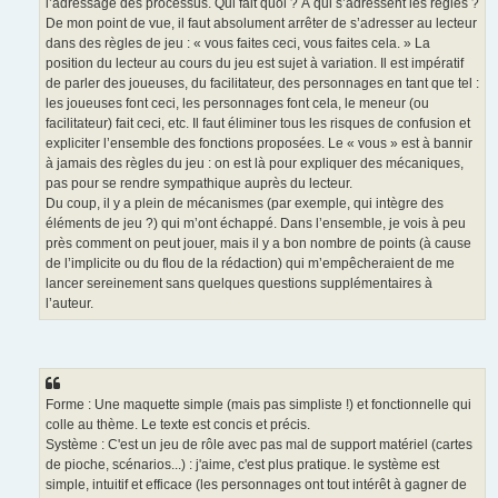
l’adressage des processus. Qui fait quoi ? À qui s’adressent les règles ?
De mon point de vue, il faut absolument arrêter de s’adresser au lecteur
dans des règles de jeu : « vous faites ceci, vous faites cela. » La
position du lecteur au cours du jeu est sujet à variation. Il est impératif
de parler des joueuses, du facilitateur, des personnages en tant que tel :
les joueuses font ceci, les personnages font cela, le meneur (ou
facilitateur) fait ceci, etc. Il faut éliminer tous les risques de confusion et
expliciter l’ensemble des fonctions proposées. Le « vous » est à bannir
à jamais des règles du jeu : on est là pour expliquer des mécaniques,
pas pour se rendre sympathique auprès du lecteur.
Du coup, il y a plein de mécanismes (par exemple, qui intègre des
éléments de jeu ?) qui m’ont échappé. Dans l’ensemble, je vois à peu
près comment on peut jouer, mais il y a bon nombre de points (à cause
de l’implicite ou du flou de la rédaction) qui m’empêcheraient de me
lancer sereinement sans quelques questions supplémentaires à
l’auteur.
Forme : Une maquette simple (mais pas simpliste !) et fonctionnelle qui
colle au thème. Le texte est concis et précis.
Système : C'est un jeu de rôle avec pas mal de support matériel (cartes
de pioche, scénarios...) : j'aime, c'est plus pratique. le système est
simple, intuitif et efficace (les personnages ont tout intérêt à gagner de