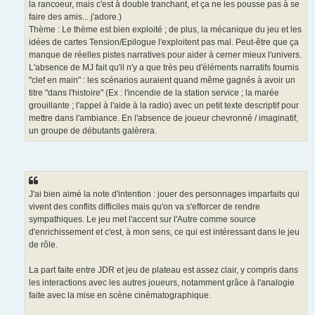
la rancoeur, mais c'est à double tranchant, et ça ne les pousse pas à se
faire des amis... j'adore.)
Thème : Le thème est bien exploité ; de plus, la mécanique du jeu et les
idées de cartes Tension/Epilogue l'exploitent pas mal. Peut-être que ça
manque de réelles pistes narratives pour aider à cerner mieux l'univers.
L'absence de MJ fait qu'il n'y a que très peu d'éléments narratifs fournis
"clef en main" : les scénarios auraient quand même gagnés à avoir un
titre "dans l'histoire" (Ex : l'incendie de la station service ; la marée
grouillante ; l'appel à l'aide à la radio) avec un petit texte descriptif pour
mettre dans l'ambiance. En l'absence de joueur chevronné / imaginatif,
un groupe de débutants galèrera.
J'ai bien aimé la note d'intention : jouer des personnages imparfaits qui
vivent des conflits difficiles mais qu'on va s'efforcer de rendre
sympathiques. Le jeu met l'accent sur l'Autre comme source
d'enrichissement et c'est, à mon sens, ce qui est intéressant dans le jeu
de rôle.
La part faite entre JDR et jeu de plateau est assez clair, y compris dans
les interactions avec les autres joueurs, notamment grâce à l'analogie
faite avec la mise en scène cinématographique.