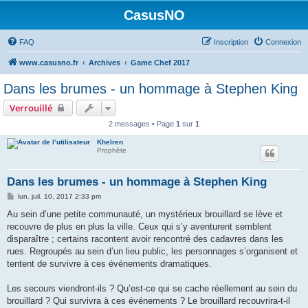
CasusNO
FAQ
Inscription
Connexion
www.casusno.fr
Archives
Game Chef 2017
Dans les brumes - un hommage à Stephen King
Verrouillé
2 messages • Page
1
sur
1
Khelren
Prophète
Dans les brumes - un hommage à Stephen King
M
lun. juil. 10, 2017 2:33 pm
e
s
Au sein d’une petite communauté, un mystérieux brouillard se lève et
s
recouvre de plus en plus la ville. Ceux qui s’y aventurent semblent
a
g
disparaître ; certains racontent avoir rencontré des cadavres dans les
e
rues. Regroupés au sein d’un lieu public, les personnages s’organisent et
tentent de survivre à ces événements dramatiques.
Les secours viendront-ils ? Qu’est-ce qui se cache réellement au sein du
brouillard ? Qui survivra à ces événements ? Le brouillard recouvrira-t-il