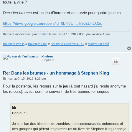
toute la ville ?
Dans les brumes
est un jeu d’horreur et de survie pour quatre joueurs.
https://drive.google.com/open?id=0B4l7U ... k90ZDhCQ2c
Dernière modification par
Khelren
le mar. août 15, 2017 8:28 pm, modifié 1 fois.
Boutique itch.io
//
Boutique Lulu
//
Boutique DrivethruRPG
//
M'offrir un café
Khelren
Prophète
Re: Dans les brumes - un hommage à Stephen King
M
mar. août 15, 2017 8:26 pm
e
s
Pour la postérité, les retours sur le jeu (à tout hasard j'ai rendu anonyme
s
les retours), avec, comme souvent, de très bonnes remarques :
a
g
e
Bonjour !
Je suis fan des histoires de zombies, des communautés enfermées et
des groupes qui pètent les plombs (et du livre de Stephen King) donc je