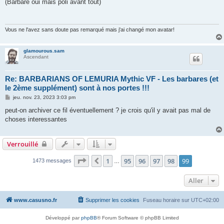
(Barbare oui mais poli avant tout)
Vous ne l'avez sans doute pas remarqué mais j'ai changé mon avatar!
glamourous.sam
Ascendant
Re: BARBARIANS OF LEMURIA Mythic VF - Les barbares (et
le 2ème supplément) sont à nos portes !!!
M
jeu. nov. 23, 2023 3:03 pm
e
s
peut-on archiver ce fil éventuellement ? je crois qu'il y avait pas mal de
s
choses interessantes
a
g
e
Verrouillé
Page
99
sur
99
1
95
96
97
98
99
Précédent
1473 messages
…
Aller
www.casusno.fr
Supprimer les cookies
Fuseau horaire sur
UTC+02:00
Développé par
phpBB
® Forum Software © phpBB Limited