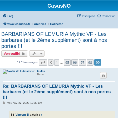
CasusNO
FAQ
Inscription
Connexion
www.casusno.fr
Archives
Collector
BARBARIANS OF LEMURIA Mythic VF - Les
barbares (et le 2ème supplément) sont à nos
portes !!!
Verrouillé
Page
99
sur
99
1
95
96
97
98
99
Précédent
1473 messages
…
teufeu
Banni
Re: BARBARIANS OF LEMURIA Mythic VF - Les
barbares (et le 2ème supplément) sont à nos portes
!!!
M
mer. nov. 22, 2023 12:39 pm
e
s
s
Vincent B
a écrit :
↑
a