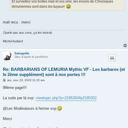
g
Et surveillez vos boîtes mail et vos sms, les envois de Chroniques
e
lémuriennes sont dans les tuyaux!
mail recu . merci
J'parle pas aux cons, ça les instruit.
Michel Audiard
Sakagnôle
Dieu d'après le panthéon
Re: BARBARIANS OF LEMURIA Mythic VF - Les barbares (et
le 2ème supplément) sont à nos portes !!!
M
jeu. nov. 23, 2023 11:15 am
e
s
99ème page!!!
s
a
g
La suite par là svp:
viewtopic.php?p=2195302#p2195302
e
@Les Modérateurs à fermer svp
Merci