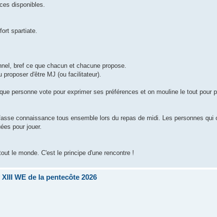
ces disponibles.
ort spartiate.
nnel, bref ce que chacun et chacune propose.
proposer d'être MJ (ou facilitateur).
que personne vote pour exprimer ses préférences et on mouline le tout pour p
n fasse connaissance tous ensemble lors du repas de midi. Les personnes qui o
uées pour jouer.
tout le monde. C'est le principe d'une rencontre !
XIII WE de la pentecôte 2026