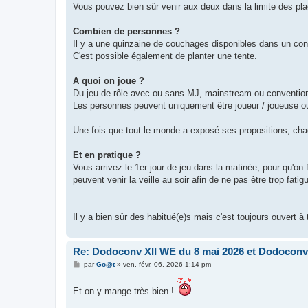
Vous pouvez bien sûr venir aux deux dans la limite des pla
Combien de personnes ?
Il y a une quinzaine de couchages disponibles dans un conf
C'est possible également de planter une tente.
A quoi on joue ?
Du jeu de rôle avec ou sans MJ, mainstream ou conventio
Les personnes peuvent uniquement être joueur / joueuse ou 
Une fois que tout le monde a exposé ses propositions, cha
Et en pratique ?
Vous arrivez le 1er jour de jeu dans la matinée, pour qu'o
peuvent venir la veille au soir afin de ne pas être trop fatig
Il y a bien sûr des habitué(e)s mais c'est toujours ouvert à 
Re: Dodoconv XII WE du 8 mai 2026 et Dodoconv 
M
par
Go@t
»
ven. févr. 06, 2026 1:14 pm
e
s
s
Et on y mange très bien !
a
g