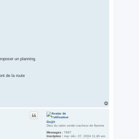
roposer un planning.
nt de la route
H
a
u
t
Go@t
Dieu du rabin zombi cracheur de flamme
Messages :
7887
Inscription :
mar. déc. 07, 2004 11:46 am