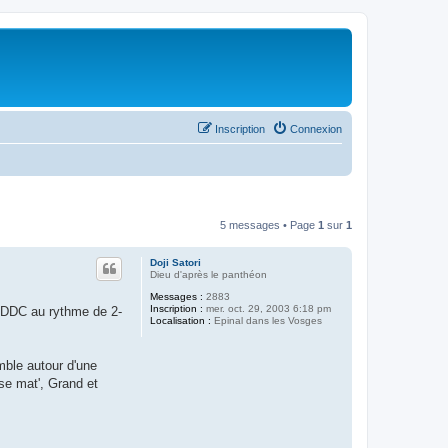
Inscription
Connexion
5 messages • Page
1
sur
1
Doji Satori
Dieu d'après le panthéon
Messages :
2883
Inscription :
mer. oct. 29, 2003 6:18 pm
e DDC au rythme de 2-
Localisation :
Epinal dans les Vosges
mble autour d'une
sse mat', Grand et