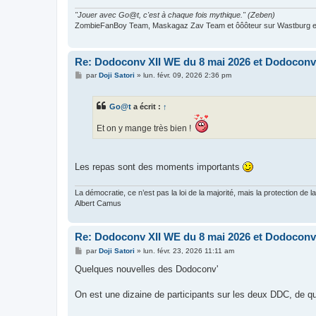
e
"Jouer avec Go@t, c'est à chaque fois mythique." (Zeben)
ZombieFanBoy Team, Maskagaz Zav Team et ôôôteur sur Wastburg et
Re: Dodoconv XII WE du 8 mai 2026 et Dodoconv 
M
par
Doji Satori
»
lun. févr. 09, 2026 2:36 pm
e
s
s
Go@t
a écrit :
↑
a
g
e
Et on y mange très bien !
Les repas sont des moments importants
La démocratie, ce n’est pas la loi de la majorité, mais la protection de la
Albert Camus
Re: Dodoconv XII WE du 8 mai 2026 et Dodoconv 
M
par
Doji Satori
»
lun. févr. 23, 2026 11:11 am
e
s
Quelques nouvelles des Dodoconv'
s
a
g
On est une dizaine de participants sur les deux DDC, de quo
e