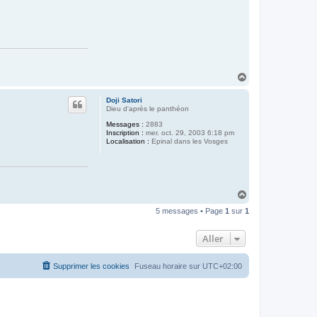
H
a
u
Doji Satori
t
Dieu d'après le panthéon
Messages :
2883
Inscription :
mer. oct. 29, 2003 6:18 pm
Localisation :
Epinal dans les Vosges
H
a
5 messages • Page
1
sur
1
u
t
Aller
Supprimer les cookies
Fuseau horaire sur
UTC+02:00