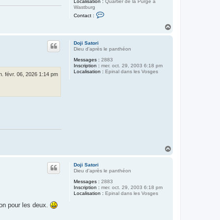
Localisation :
Quartier de la Purge à
Wastburg
C
Contact :
o
n
H
t
a
a
u
c
Doji Satori
t
t
Dieu d'après le panthéon
e
Messages :
2883
r
Inscription :
mer. oct. 29, 2003 6:18 pm
G
Localisation :
Epinal dans les Vosges
o
n. févr. 06, 2026 1:14 pm
@
t
H
a
u
Doji Satori
t
Dieu d'après le panthéon
Messages :
2883
Inscription :
mer. oct. 29, 2003 6:18 pm
Localisation :
Epinal dans les Vosges
bon pour les deux.