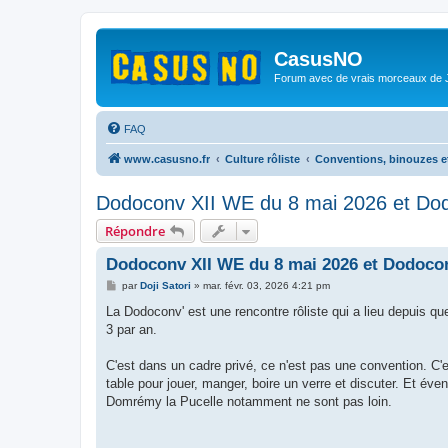
CasusNO
Forum avec de vrais morceaux de
FAQ
www.casusno.fr
Culture rôliste
Conventions, binouzes e
Dodoconv XII WE du 8 mai 2026 et Dod
Répondre
Dodoconv XII WE du 8 mai 2026 et Dodocon
M
par
Doji Satori
»
mar. févr. 03, 2026 4:21 pm
e
s
La Dodoconv' est une rencontre rôliste qui a lieu depuis
s
3 par an.
a
g
e
C'est dans un cadre privé, ce n'est pas une convention. C
table pour jouer, manger, boire un verre et discuter. Et éve
Domrémy la Pucelle notamment ne sont pas loin.