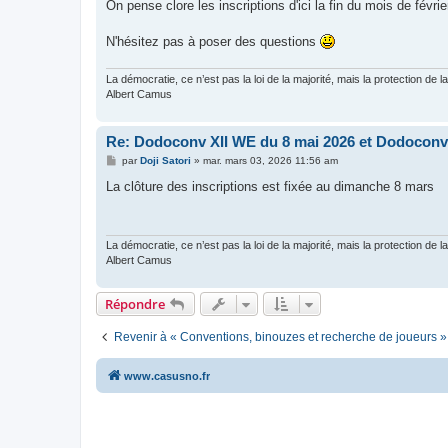
On pense clore les inscriptions d'ici la fin du mois de févri
N'hésitez pas à poser des questions
La démocratie, ce n’est pas la loi de la majorité, mais la protection de la
Albert Camus
Re: Dodoconv XII WE du 8 mai 2026 et Dodoconv 
M
par
Doji Satori
»
mar. mars 03, 2026 11:56 am
e
s
La clôture des inscriptions est fixée au dimanche 8 mars
s
a
g
e
La démocratie, ce n’est pas la loi de la majorité, mais la protection de la
Albert Camus
Répondre
Revenir à « Conventions, binouzes et recherche de joueurs »
www.casusno.fr