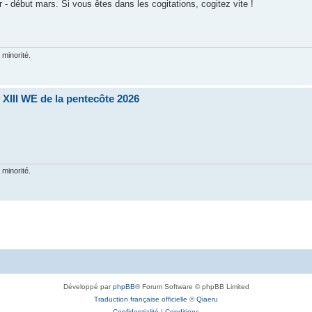
er - début mars. Si vous êtes dans les cogitations, cogitez vite !
 minorité.
XIII WE de la pentecôte 2026
 minorité.
Développé par
phpBB
® Forum Software © phpBB Limited
Traduction française officielle
©
Qiaeru
Confidentialité
|
Conditions