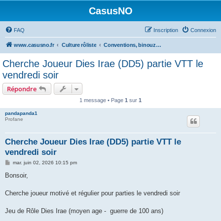
CasusNO
FAQ
Inscription
Connexion
www.casusno.fr
Culture rôliste
Conventions, binouzes et recherche de joueurs
Cherche Joueur Dies Irae (DD5) partie VTT le
vendredi soir
Répondre
1 message • Page
1
sur
1
pandapanda1
Profane
Cherche Joueur Dies Irae (DD5) partie VTT le
vendredi soir
M
mar. juin 02, 2026 10:15 pm
e
s
Bonsoir,
s
a
g
Cherche joueur motivé et régulier pour parties le vendredi soir
e
Jeu de Rôle Dies Irae (moyen age - guerre de 100 ans)