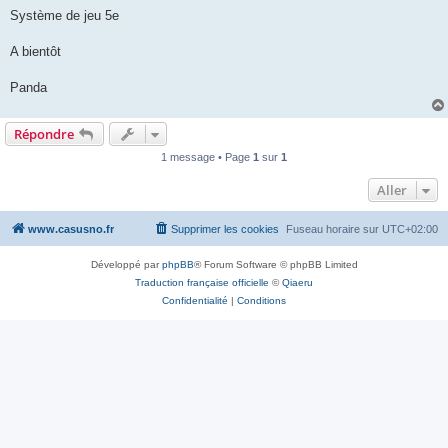
Système de jeu 5e
A bientôt
Panda
Répondre
1 message • Page
1
sur
1
Aller
www.casusno.fr
Supprimer les cookies
Fuseau horaire sur
UTC+02:00
Développé par
phpBB
® Forum Software © phpBB Limited
Traduction française officielle
©
Qiaeru
Confidentialité
|
Conditions