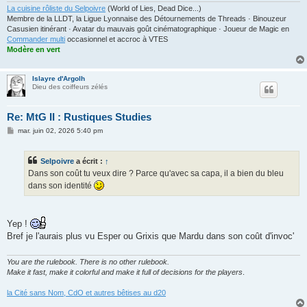
La cuisine rôliste du Selpoivre
(World of Lies, Dead Dice...)
Membre de la LLDT, la Ligue Lyonnaise des Détournements de Threads · Binouzeur
Casusien itinérant · Avatar du mauvais goût cinématographique · Joueur de Magic en
Commander multi
occasionnel et accroc à VTES
Modère en vert
Islayre d'Argolh
Dieu des coiffeurs zélés
Re: MtG II : Rustiques Studies
M
mar. juin 02, 2026 5:40 pm
e
s
s
Selpoivre
a écrit :
↑
a
g
Dans son coût tu veux dire ? Parce qu'avec sa capa, il a bien du bleu
e
dans son identité
Yep !
Bref je l'aurais plus vu Esper ou Grixis que Mardu dans son coût d'invoc'
You are the rulebook. There is no other rulebook.
Make it fast, make it colorful and make it full of decisions for the players
.
la Cité sans Nom, CdO et autres bêtises au d20