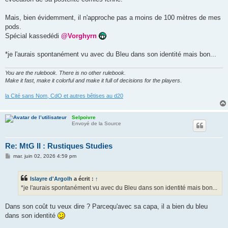
Mais, bien évidemment, il n'approche pas a moins de 100 mètres de mes
pods.
Spécial kassedédi
@Vorghyrn
*je l'aurais spontanément vu avec du Bleu dans son identité mais bon...
You are the rulebook. There is no other rulebook.
Make it fast, make it colorful and make it full of decisions for the players
.
la Cité sans Nom, CdO et autres bêtises au d20
Selpoivre
Envoyé de la Source
Re: MtG II : Rustiques Studies
M
mar. juin 02, 2026 4:59 pm
e
s
s
Islayre d'Argolh
a écrit :
↑
a
g
*je l'aurais spontanément vu avec du Bleu dans son identité mais bon...
e
Dans son coût tu veux dire ? Parcequ'avec sa capa, il a bien du bleu
dans son identité