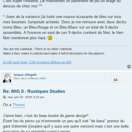
C'est super chouette, j'ai maintenant un partenaire de jeu un étage au
dessus de chez moi ^^
* Joies de la variance j'ai looté une masse écrasante de bleu sur tous
mes boosters Jumpstart achetés. Donc je me retrouve avec deux decks
mono Bleu, un Bleu-Rouge et un Bleu-Blanc sur un total de 9 decks
assemblés. A l'inverse un seul de ces 9 decks contient du Noir, le Vert-
Noir mentionné plus haut.
You are the rulebook. There is no other rulebook.
Make it fast, make it colorful and make it full of decisions for the players
.
la Cité sans Nom, CdO et autres bêtises au d20
Islayre d'Argolh
Dieu des coiffeurs zélés
Re: MtG II : Rustiques Studies
M
mar. juin 02, 2026 3:15 pm
e
s
On a
Thanos
s
a
g
J'aime bien, c'est du beau boulot de
game design
*.
e
Étant fan du perso ça m'emmerde un peu qu'il soit "de base" porteur du
gant d’éternité (j'espère qu'il y aura une autre version) mais c'est une belle
évocation de sa posterité comics-ienne.