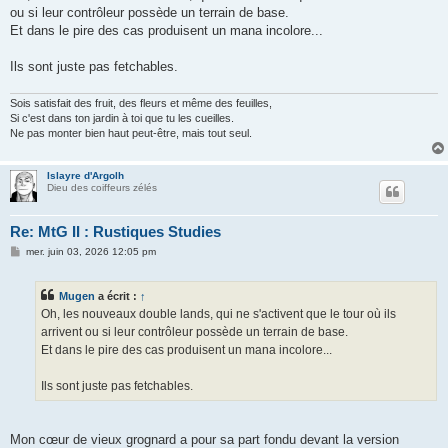
s
ou si leur contrôleur possède un terrain de base.
a
g
Et dans le pire des cas produisent un mana incolore...
e
Ils sont juste pas fetchables.
Sois satisfait des fruit, des fleurs et même des feuilles,
Si c'est dans ton jardin à toi que tu les cueilles.
Ne pas monter bien haut peut-être, mais tout seul.
Islayre d'Argolh
Dieu des coiffeurs zélés
Re: MtG II : Rustiques Studies
M
mer. juin 03, 2026 12:05 pm
e
s
s
Mugen
a écrit :
↑
a
g
Oh, les nouveaux double lands, qui ne s'activent que le tour où ils
e
arrivent ou si leur contrôleur possède un terrain de base.
Et dans le pire des cas produisent un mana incolore...
Ils sont juste pas fetchables.
Mon cœur de vieux grognard a pour sa part fondu devant la version