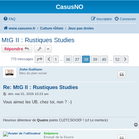
CasusNO
FAQ
Inscription
Connexion
www.casusno.fr
Culture rôliste
Jeux pas droles
MtG II : Rustiques Studies
Répondre
Page
38
sur
52
1
36
37
38
39
40
52
Précédent
Suiv
770 messages
…
…
Jiohn Guilliann
Dieu du plan social
Re: MtG II : Rustiques Studies
M
dim. mai 31, 2026 10:23 am
e
s
Vous aimez les UB, chez toi, non ? :-)
s
a
g
e
Heureux détenteur de
Quatre
points CLETCSOOEF ! (cf Le merlock)
Selpoivre
Envoyé de la Source