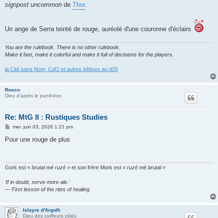
signpost uncommon
de
Thor
.
Un ange de Serra teinté de rouge, auréolé d'une couronne d'éclairs
You are the rulebook. There is no other rulebook.
Make it fast, make it colorful and make it full of decisions for the players
.
la Cité sans Nom, CdO et autres bêtises au d20
Rosco
Dieu d'après le panthéon
Re: MtG II : Rustiques Studies
M
mer. juin 03, 2026 1:21 pm
e
s
Pour une rouge de plus
s
a
g
e
Gork est
« brutal mè ruzé »
et son frère Mork est
« ruzé mè brutal »
‘If in doubt, serve more ale.’
— First lesson of the rites of healing
Islayre d'Argolh
Dieu des coiffeurs zélés