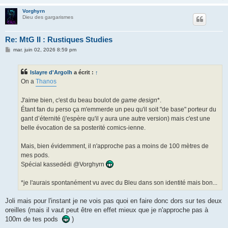
Vorghyrn
Dieu des gargarismes
Re: MtG II : Rustiques Studies
M
mar. juin 02, 2026 8:59 pm
e
s
s
Islayre d'Argolh
a écrit :
↑
a
g
On a
Thanos
e
J'aime bien, c'est du beau boulot de
game design
*.
Étant fan du perso ça m'emmerde un peu qu'il soit "de base" porteur du
gant d’éternité (j'espère qu'il y aura une autre version) mais c'est une
belle évocation de sa posterité comics-ienne.
Mais, bien évidemment, il n'approche pas a moins de 100 mètres de
mes pods.
Spécial kassedédi @Vorghyrn
*je l'aurais spontanément vu avec du Bleu dans son identité mais bon...
Joli mais pour l'instant je ne vois pas quoi en faire donc dors sur tes deux
oreilles (mais il vaut peut être en effet mieux que je n'approche pas à
100m de tes pods
)