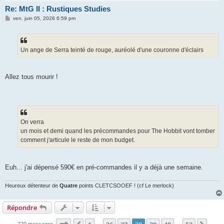
Re: MtG II : Rustiques Studies
M
ven. juin 05, 2026 6:59 pm
e
s
s
a
g
Un ange de Serra teinté de rouge, auréolé d'une couronne d'éclairs
e
Allez tous mourir !
On verra
un mois et demi quand les précommandes pour The Hobbit vont tomber
comment j'articule le reste de mon budget.
Euh... j'ai dépensé 590€ en pré-commandes il y a déjà une semaine.
Heureux détenteur de
Quatre
points CLETCSOOEF ! (cf Le merlock)
Répondre