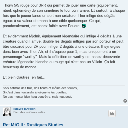
Thorw 5/5 rouge pour 3RR qui permet de jouer une carte (équipement,
rituel, éphémère) de son cimetière le tour où il arrive. Et surtout, à chaque
fois que le joueur lance un sort non-créature, Thor inflige des dégâts
égaux à sa valeur de mana à une cible quelconque. Ce qui,
paradoxalement, est assez faible avec Foudre.
Et évidemment Mjolnir, équipement légendaire qui inflige 4 dégâts à une
créature quand il arrive, double les dégâts infligés par son porteur et peut
être discardé pour 2R pour infliger 2 dégâts à une créature. Il synergise
donc bien avec Thor. Ah, et il s'équipe pour 1, mais uniquement à un
personnage "worthy". Mais la définition de worthy est assez décevante :
créature légendaire blanche ou rouge qui n'est pas un Villain. Ça fait
beaucoup de monde...
Et plein d'autres, en fait...
Sois satisfait des fruit, des fleurs et même des feuilles,
Si c'est dans ton jardin à toi que tu les cueilles.
Ne pas monter bien haut peut-être, mais tout seul.
Islayre d'Argolh
Dieu des coiffeurs zélés
Re: MtG II : Rustiques Studies