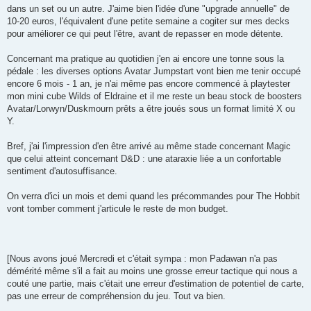
dans un set ou un autre. J'aime bien l'idée d'une "upgrade annuelle" de
10-20 euros, l'équivalent d'une petite semaine a cogiter sur mes decks
pour améliorer ce qui peut l'être, avant de repasser en mode détente.
Concernant ma pratique au quotidien j'en ai encore une tonne sous la
pédale : les diverses options Avatar Jumpstart vont bien me tenir occupé
encore 6 mois - 1 an, je n'ai même pas encore commencé à playtester
mon mini cube Wilds of Eldraine et il me reste un beau stock de boosters
Avatar/Lorwyn/Duskmourn prêts a être joués sous un format limité X ou
Y.
Bref, j'ai l'impression d'en être arrivé au même stade concernant Magic
que celui atteint concernant D&D : une ataraxie liée a un confortable
sentiment d'autosuffisance.
On verra d'ici un mois et demi quand les précommandes pour The Hobbit
vont tomber comment j'articule le reste de mon budget.
[Nous avons joué Mercredi et c'était sympa : mon Padawan n'a pas
démérité même s'il a fait au moins une grosse erreur tactique qui nous a
couté une partie, mais c'était une erreur d'estimation de potentiel de carte,
pas une erreur de compréhension du jeu. Tout va bien.