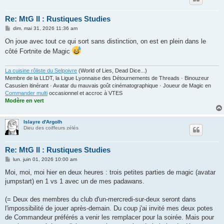
Re: MtG II : Rustiques Studies
M
dim. mai 31, 2026 11:36 am
e
s
On joue avec tout ce qui sort sans distinction, on est en plein dans le
s
côté Fortnite de Magic
a
g
e
La cuisine rôliste du Selpoivre
(World of Lies, Dead Dice...)
Membre de la LLDT, la Ligue Lyonnaise des Détournements de Threads · Binouzeur
Casusien itinérant · Avatar du mauvais goût cinématographique · Joueur de Magic en
Commander multi
occasionnel et accroc à VTES
Modère en vert
Islayre d'Argolh
Dieu des coiffeurs zélés
Re: MtG II : Rustiques Studies
M
lun. juin 01, 2026 10:00 am
e
s
Moi, moi, moi hier en deux heures : trois petites parties de magic (avatar
s
jumpstart) en 1 vs 1 avec un de mes padawans.
a
g
e
(= Deux des membres du club d'un-mercredi-sur-deux seront dans
l'impossibilité de jouer après-demain. Du coup j'ai invité mes deux potes
de Commandeur préférés a venir les remplacer pour la soirée. Mais pour