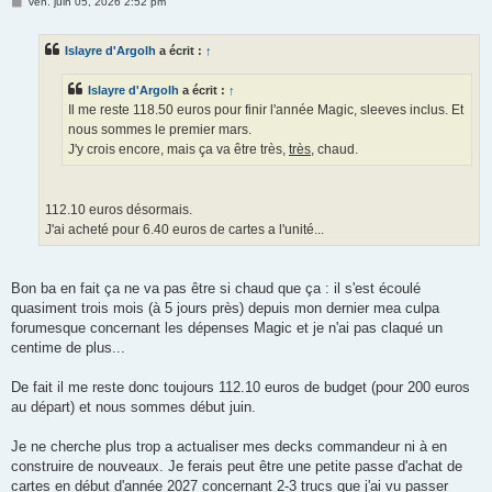
M
ven. juin 05, 2026 2:52 pm
e
s
s
Islayre d'Argolh
a écrit :
↑
a
g
e
Islayre d'Argolh
a écrit :
↑
Il me reste 118.50 euros pour finir l'année Magic, sleeves inclus. Et
nous sommes le premier mars.
J'y crois encore, mais ça va être très,
très
, chaud.
112.10 euros désormais.
J'ai acheté pour 6.40 euros de cartes a l'unité...
Bon ba en fait ça ne va pas être si chaud que ça : il s'est écoulé
quasiment trois mois (à 5 jours près) depuis mon dernier mea culpa
forumesque concernant les dépenses Magic et je n'ai pas claqué un
centime de plus...
De fait il me reste donc toujours 112.10 euros de budget (pour 200 euros
au départ) et nous sommes début juin.
Je ne cherche plus trop a actualiser mes decks commandeur ni à en
construire de nouveaux. Je ferais peut être une petite passe d'achat de
cartes en début d'année 2027 concernant 2-3 trucs que j'ai vu passer