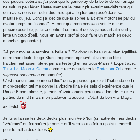
ces joueurs vétérans, j'ai peur que le gameplay de la boite de démarrage
ne soit un peu léger. Heureusement le joueur plus-vraiment-débutant qui
sera avec nous est celui des trois qui a le plus progressé dans sa
maîtrise du jeu. Donc j'ai décidé que la soirée allait être motorisée par du
avatar jumpstart "normal". Et pour que mon padawan soit le mieux
préparé possible, je lui ai confié 3 de mes 9 decks jumpstart afin qu'il y
jette un coup d'oeil. Nous en avons profité pour faire un match en deux
manches gagnantes).
2-1 pour moi et je termine la belle a 3 PV donc un beau duel bien équilibré
entre mon deck Rouge-Blanc largement éprouvé et un mono bleu
fraichement assemblé et jamais testé (thèmes Sous-Marin + Expert avec
Tui & La, Moon & Ocean
comme rare centrale et le
Professor Zei
comme
signpost uncommon
embarquée).
C'est moi qui joue le mono Bleu* donc je pense que c'est l'habitude de la
micro-gestion qui me donne la victoire finale (je sais d’expérience que le
Rouge-Blanc tabasse, je crois n'avoir jamais perdu avec lors de feu mes
parties du midi) mais mon padawan a assuré : c'était du bon vrai Magic
en limité
Je lui ai laissé les deux decks plus mon Vert-Noir (un autre de mes decks
"vétérans" du format) et je pense qu'il sera tout a fait au point mercredi
pour le troll a deux têtes