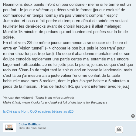
Néanmoins deux points m'ont un peu contrarié - même si le terme est un
peu fort : le joueur vétéran qui découvrait le format (joueur exclusif de
commandeur en temps normal) n'a pas vraiment compris "l'esprit"
Jumpstart et nous a fait perdre du temps en début de soirée en voulant
feuilleter les demi-decks avant de choisir lesquels il allait mélanger.
Moralité 15 minutes de perdues qui ont lourdement pesées sur la fin de
soirée.
En effet vers 23h le même joueur commence a se soucier de l'heure et
entre en "vision tunnel" (=> chopper le bon bus puis le bon tram' pour
rentrer chez lui pas trop tard). Du coup il abandonne mentalement et son
équipe concède rapidement une partie certes mal entamée mais encore
largement rattrapable. Je ne lui jette pas la pierre, je sais ce que c'est que
redouter 50mn-1h de trajet tard le soir quand on bosse le lendemain, mais
c'est là ou j'ai mesuré a sa juste valeur l'énorme confort de la table
habituelle avec mes 3 rookies, dont le plus éloigné habite a 5 minutes a
pieds de la maison... Pas de friction IRL qui vient interférer avec le jeu.]
You are the rulebook. There is no other rulebook.
Make it fast, make it colorful and make it full of decisions for the players
.
la Cité sans Nom, CdO et autres bêtises au d20
Jiohn Guilliann
Dieu du plan social