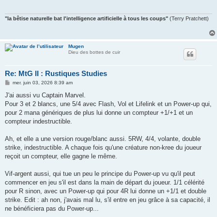
"la bêtise naturelle bat l'intelligence artificielle à tous les coups"
(Terry Pratchett)
Mugen
Dieu des bottes de cuir
Re: MtG II : Rustiques Studies
M
mer. juin 03, 2026 8:39 am
e
s
J'ai aussi vu Captain Marvel.
s
Pour 3 et 2 blancs, une 5/4 avec Flash, Vol et Lifelink et un Power-up qui,
a
g
pour 2 mana génériques de plus lui donne un compteur +1/+1 et un
e
compteur indestructible.
Ah, et elle a une version rouge/blanc aussi. 5RW, 4/4, volante, double
strike, indestructible. A chaque fois qu'une créature non-kree du joueur
reçoit un compteur, elle gagne le même.
Vif-argent aussi, qui tue un peu le principe du Power-up vu qu'il peut
commencer en jeu s'il est dans la main de départ du joueur. 1/1 célérité
pour R sinon, avec un Power-up qui pour 4R lui donne un +1/1 et double
strike. Edit : ah non, j'avais mal lu, s'il entre en jeu grâce à sa capacité, il
ne bénéficiera pas du Power-up...