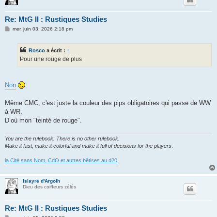
Re: MtG II : Rustiques Studies
M
mer. juin 03, 2026 2:18 pm
e
s
s
Rosco
a écrit :
↑
a
g
Pour une rouge de plus
e
Non
Même CMC, c'est juste la couleur des pips obligatoires qui passe de WW
à WR.
D’où mon "teinté de rouge".
You are the rulebook. There is no other rulebook.
Make it fast, make it colorful and make it full of decisions for the players
.
la Cité sans Nom, CdO et autres bêtises au d20
Islayre d'Argolh
Dieu des coiffeurs zélés
Re: MtG II : Rustiques Studies