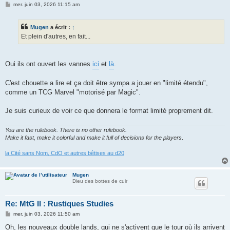
M
mer. juin 03, 2026 11:15 am
e
s
s
Mugen
a écrit :
↑
a
g
Et plein d'autres, en fait...
e
Oui ils ont ouvert les vannes
ici
et
là
.
C'est chouette a lire et ça doit être sympa a jouer en "limité étendu",
comme un TCG Marvel "motorisé par Magic".
Je suis curieux de voir ce que donnera le format limité proprement dit.
You are the rulebook. There is no other rulebook.
Make it fast, make it colorful and make it full of decisions for the players
.
la Cité sans Nom, CdO et autres bêtises au d20
Mugen
Dieu des bottes de cuir
Re: MtG II : Rustiques Studies
M
mer. juin 03, 2026 11:50 am
e
s
Oh, les nouveaux double lands, qui ne s'activent que le tour où ils arrivent