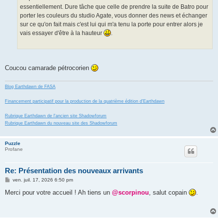
essentiellement. Dure tâche que celle de prendre la suite de Batro pour
porter les couleurs du studio Agate, vous donner des news et échanger
sur ce qu'on fait mais c'est lui qui m'a tenu la porte pour entrer alors je
vais essayer d'être à la hauteur
.
Coucou camarade pétrocorien
Blog Earthdawn de FASA
Financement participatif pour la production de la quatrième édition d'Earthdawn
Rubrique Earthdawn de l'ancien site Shadowforum
Rubrique Earthdawn du nouveau site des Shadowforum
Puzzle
Profane
Re: Présentation des nouveaux arrivants
M
ven. juil. 17, 2026 6:50 pm
e
s
Merci pour votre accueil ! Ah tiens un
@scorpinou
, salut copain
.
s
a
g
e