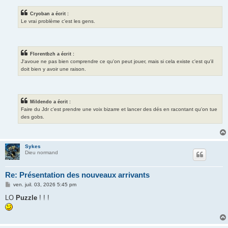
Cryoban a écrit :
Le vrai problème c'est les gens.
Florentbzh a écrit :
J'avoue ne pas bien comprendre ce qu'on peut jouer, mais si cela existe c'est qu'il
doit bien y avoir une raison.
Mildendo a écrit :
Faire du Jdr c'est prendre une voix bizarre et lancer des dés en racontant qu'on tue
des gobs.
Sykes
Dieu normand
Re: Présentation des nouveaux arrivants
M
ven. juil. 03, 2026 5:45 pm
e
s
LO
Puzzle
! ! !
s
a
g
e