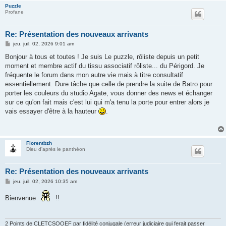
Puzzle
Profane
Re: Présentation des nouveaux arrivants
M
jeu. juil. 02, 2026 9:01 am
e
s
Bonjour à tous et toutes ! Je suis Le puzzle, rôliste depuis un petit
s
moment et membre actif du tissu associatif rôliste... du Périgord. Je
a
g
fréquente le forum dans mon autre vie mais à titre consultatif
e
essentiellement. Dure tâche que celle de prendre la suite de Batro pour
porter les couleurs du studio Agate, vous donner des news et échanger
sur ce qu'on fait mais c'est lui qui m'a tenu la porte pour entrer alors je
vais essayer d'être à la hauteur
.
Florentbzh
Dieu d'après le panthéon
Re: Présentation des nouveaux arrivants
M
jeu. juil. 02, 2026 10:35 am
e
s
Bienvenue
!!
s
a
g
e
2 Points de CLETCSOOEF par fidélité conjugale (erreur judiciaire qui ferait passer