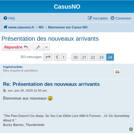
CasusNO
FAQ
Inscription
Connexion
www.casusno.fr
NO
Bienvenue sur Casus NO
Présentation des nouveaux arrivants
Répondre
Page
24
sur
24
1
20
21
22
23
24
Précédent
353 messages
…
VigiloConfido
Dieu d'après le panthéon
Re: Présentation des nouveaux arrivants
M
ven. juin 26, 2026 11:50 am
e
s
Bienvenue aux nouveaux
s
a
g
e
"The Past Doesn’t Go Away. So You Can Either Live With It Forever…Or Do Something
About It."
Bucky Barnes,
Thunderbolts