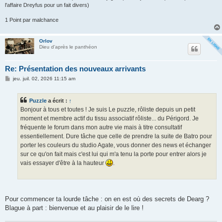
l'affaire Dreyfus pour un fait divers)
1 Point par malchance
Orlov
Dieu d'après le panthéon
Re: Présentation des nouveaux arrivants
M
jeu. juil. 02, 2026 11:15 am
e
s
s
Puzzle
a écrit :
↑
a
g
Bonjour à tous et toutes ! Je suis Le puzzle, rôliste depuis un petit
e
moment et membre actif du tissu associatif rôliste... du Périgord. Je
fréquente le forum dans mon autre vie mais à titre consultatif
essentiellement. Dure tâche que celle de prendre la suite de Batro pour
porter les couleurs du studio Agate, vous donner des news et échanger
sur ce qu'on fait mais c'est lui qui m'a tenu la porte pour entrer alors je
vais essayer d'être à la hauteur
.
Pour commencer ta lourde tâche : on en est où des secrets de Dearg ?
Blague à part : bienvenue et au plaisir de le lire !