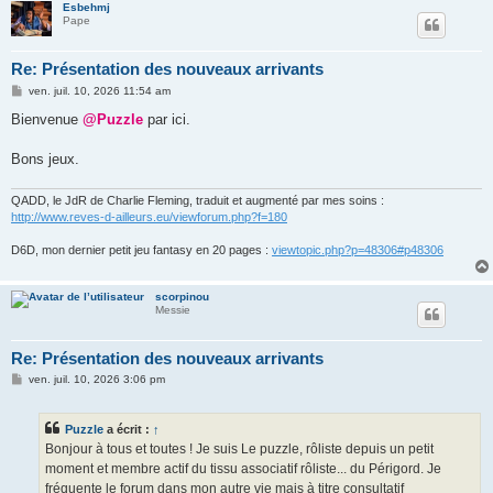
Esbehmj
Pape
Re: Présentation des nouveaux arrivants
M
ven. juil. 10, 2026 11:54 am
e
s
Bienvenue
@Puzzle
par ici.
s
a
g
Bons jeux.
e
QADD, le JdR de Charlie Fleming, traduit et augmenté par mes soins :
http://www.reves-d-ailleurs.eu/viewforum.php?f=180
D6D, mon dernier petit jeu fantasy en 20 pages :
viewtopic.php?p=48306#p48306
scorpinou
Messie
Re: Présentation des nouveaux arrivants
M
ven. juil. 10, 2026 3:06 pm
e
s
s
Puzzle
a écrit :
↑
a
g
Bonjour à tous et toutes ! Je suis Le puzzle, rôliste depuis un petit
e
moment et membre actif du tissu associatif rôliste... du Périgord. Je
fréquente le forum dans mon autre vie mais à titre consultatif