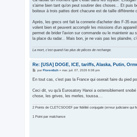
s
s'aime bien tant qu'on peut soutirer des choses... Et puis 
a
g
boiteux à trois pattes dont chacune est de taille différente q
e
Après, les grecs ont fait la connerie d'acheter des F-35 eux
volent bien et peuvent accomplir les missions d'un appareil
permet de brider l'avion sur commande ou le maintenir au sol
la place du radar... Mais bon, je ne vais pas les plaindre,
La mort, c'est quand t'as plus de pièces de rechange.
Re: [USA] DOGE, ICE, tariffs, Alaska, Putin, Orm
M
par
Florentbzh
»
mar. juil. 07, 2026 6:08 pm
e
s
En tout cas, c'est pas la France qui oserait faire du pied 
s
a
g
Ceci dit, vu qu'à Eurosatory Hanoi a ostensiblement snobé l
e
chose, les grives, les merles, toussa....
2 Points de CLETCSOOEF par fidélité conjugale (erreur judiciaire qui fer
1 Point par malchance