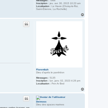
Messages :
7966
Inscription :
jeu. avr. 30, 2015 10:23 am
Localisation :
Le Havre (Choisy-le-Roi,
Saint-Étienne, La Rochelle)
H
a
u
t
Florentbzh
Dieu d'après le panthéon
Messages :
5135
Inscription :
lun. janv. 02, 2023 4:26 pm
Localisation :
Pen Ar Bed
H
a
u
t
Deimoss
Dieu des spaces marines
comme entre tyrans on