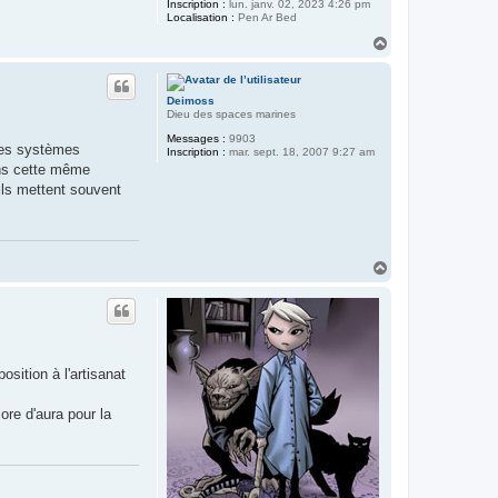
Inscription :
lun. janv. 02, 2023 4:26 pm
Localisation :
Pen Ar Bed
H
a
u
t
Deimoss
Dieu des spaces marines
Messages :
9903
 des systèmes
Inscription :
mar. sept. 18, 2007 9:27 am
ans cette même
ils mettent souvent
H
a
u
t
osition à l'artisanat
core d'aura pour la