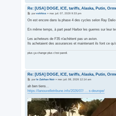
Re: [USA] DOGE, ICE, tariffs, Alaska, Putin, Orm
M
par
eskhiss
»
mar. juil. 07, 2026 9:33 pm
e
s
On est encore dans la phase 4 des cycles selon Ray Dalio e
s
a
g
En même temps, à part pearl Harbor les guerres sur leur terr
e
Les acheteurs de F35 n'achètent pas un avion.
Ils achetaient des assurances et maintenant ils font ce qu'o
plus ça change plus c'est pareil.
Re: [USA] DOGE, ICE, tariffs, Alaska, Putin, Orm
M
par
le Zakhan Noir
»
mer. juil. 08, 2026 12:14 am
e
s
ah ben tiens...
s
https://lanouvelletribune.info/2026/07/ ... s-deurope/
a
g
e