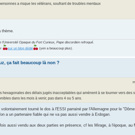
 personnes a risque les vétérans, soufrant de troubles mentaux
 à thème.
 l'Université Opaque du Fort Curieux, Pape discordien refroqué.
er
sur un blog dédié
(yen a beaucoup plus).
uz, ça fait beaucoup là non ?
m
tries hexagonales des délais jugés inacceptables qui amènent à se tourner vers des
onibles dans les mois à venir, pas dans 4 ou 5 ans.
a volontairement tourné le dos à l'ESSI parrainé par l'Allemagne pour le "Dôme
qu'on a un partenaire fiable qui ne va pas aussi vendre à Erdogan.
fois aussi vendu aux deux parties en présence, cf les Mirage, à l'époque, au