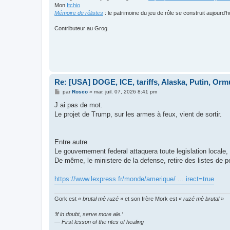
Mon
Itchio
Mémoire de rôlistes
: le patrimoine du jeu de rôle se construit aujourd'h
Contributeur au Grog
Re: [USA] DOGE, ICE, tariffs, Alaska, Putin, Orm
M
par
Rosco
»
mar. juil. 07, 2026 8:41 pm
e
s
J ai pas de mot.
s
Le projet de Trump, sur les armes à feux, vient de sortir.
a
g
e
Entre autre
Le gouvernement federal attaquera toute legislation locale,
De même, le ministere de la defense, retire des listes de 
https://www.lexpress.fr/monde/amerique/ ... irect=true
Gork est
« brutal mè ruzé »
et son frère Mork est
« ruzé mè brutal »
‘If in doubt, serve more ale.’
— First lesson of the rites of healing