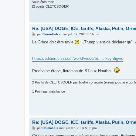
Vous êtes mort
[2 points CLETCSOOEF]
Re: [USA] DOGE, ICE, tariffs, Alaska, Putin, Orm
M
par
Florentbzh
»
mar. juil. 07, 2026 5:16 pm
e
s
La Grèce doit être ravie
...Trump vient de déclarer qu'il
s
a
g
e
https://edition.cnn.com/world/video/tru ... key-digvid
Prochaine étape, livraison de B1 aux Houthis.
2 Points de CLETCSOOEF par fidélité conjugale (erreur judiciaire qui fer
1 Point par malchance
Re: [USA] DOGE, ICE, tariffs, Alaska, Putin, Orm
M
par
Deimoss
»
mar. juil. 07, 2026 5:38 pm
e
s
Ca faisait un moment que c'était dans les tuyaux. Erdogan 