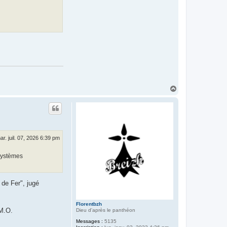
H
a
u
t
ar. juil. 07, 2026 6:39 pm
 systèmes
 de Fer", jugé
Florentbzh
 M.O.
Dieu d'après le panthéon
Messages :
5135