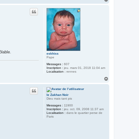
a
u
t
ôlable.
eskhiss
Pape
Messages :
607
Inscription :
jeu. mars 01, 2018 11:04 am
Localisation :
rennes
H
a
u
t
le Zakhan Noir
Dieu mais tant pis
Messages :
11900
Inscription :
jeu. oct. 09, 2008 11:37 am
Localisation :
dans le quartier perse de
Paris