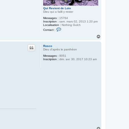
Qui Revient de Loin
Dieu qui a failli y rester
Messages :
15764
Inscription :
sam. mars 02, 2013 1:20 pm
Localisation :
Nothing Gulch
C
Contact :
o
n
H
t
a
a
u
c
Rosco
t
t
Dieu d'après le panthéon
e
Messages :
9051
r
Inscription :
dim. avr. 30, 2017 10:23 am
Q
u
i
R
e
v
i
e
n
t
d
e
L
o
i
n
H