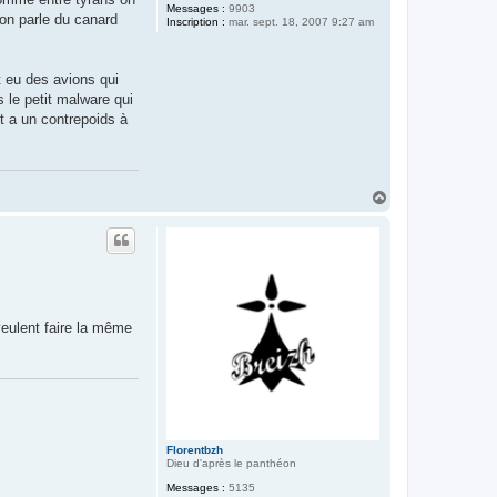
Messages :
9903
 on parle du canard
Inscription :
mar. sept. 18, 2007 9:27 am
t eu des avions qui
 le petit malware qui
et a un contrepoids à
H
a
u
t
veulent faire la même
Florentbzh
Dieu d'après le panthéon
Messages :
5135