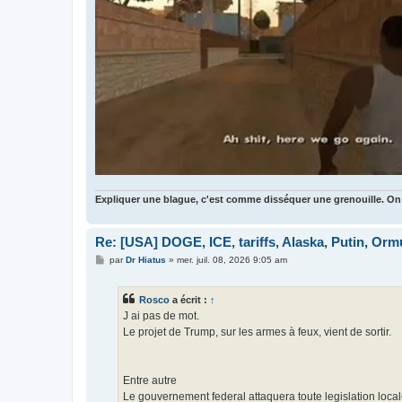
Expliquer une blague, c'est comme disséquer une grenouille. On
Re: [USA] DOGE, ICE, tariffs, Alaska, Putin, Orm
M
par
Dr Hiatus
»
mer. juil. 08, 2026 9:05 am
e
s
s
Rosco
a écrit :
↑
a
g
J ai pas de mot.
e
Le projet de Trump, sur les armes à feux, vient de sortir.
Entre autre
Le gouvernement federal attaquera toute legislation local