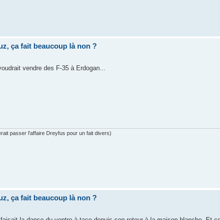
uz, ça fait beaucoup là non ?
 voudrait vendre des F-35 à Erdogan...
ait passer l'affaire Dreyfus pour un fait divers)
uz, ça fait beaucoup là non ?
faisait la danse du ventre à taco depuis son retour à la maison blanche. Et 