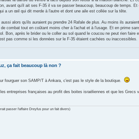
bon, avant qu'il ait ses F-35 il va se passer beaucoup, beaucoup de temps. Et
ui a un œil qui dit merde à l'autre et dont une aile est collée sur la tête.
 aussi alors qu'ils auraient pu prendre 24 Rafale de plus. Au moins ils auraien
 de combat tout en coûtant moins cher à l'achat et à l'usage. Et en prime sans
. Bon, après le brider ou le coller au sol quand le coucou ne peut rien faire 
 c'est pas comme si les données sur le F-35 étaient cachées ou inaccessibles.
uz, ça fait beaucoup là non ?
pour fourguer son SAMP/T à Ankara, c'est pas le style de la boutique.
es entreprises françaises au profit des boites israéliennes et que les Grecs 
ait passer l'affaire Dreyfus pour un fait divers)