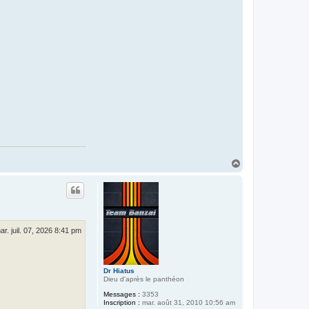
H
a
u
t
ar. juil. 07, 2026 8:41 pm
Dr Hiatus
Dieu d'après le panthéon
Messages :
3353
Inscription :
mar. août 31, 2010 10:56 am