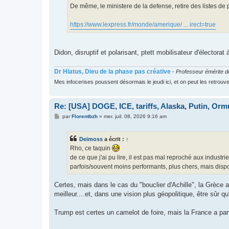
De même, le ministere de la defense, retire des listes de
https://www.lexpress.fr/monde/amerique/ ... irect=true
Didon, disruptif et polarisant, ptett mobilisateur d'électorat
Dr Hiatus, Dieu de la phase pas créative
-
Professeur émérite de
Mes infocerises poussent désormais le jeudi ici, et on peut les retrouv
Re: [USA] DOGE, ICE, tariffs, Alaska, Putin, Orm
M
par
Florentbzh
»
mer. juil. 08, 2026 9:16 am
e
s
s
Deimoss
a écrit :
↑
a
g
Rho, ce taquin
e
de ce que j'ai pu lire, il est pas mal reproché aux indus
parfois/souvent moins performants, plus chers, mais disp
Certes, mais dans le cas du "bouclier d'Achille", la Grèce 
meilleur....et, dans une vision plus géopolitique, être sûr 
Trump est certes un camelot de foire, mais la France a par