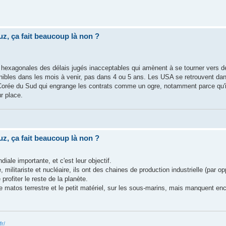
uz, ça fait beaucoup là non ?
ries hexagonales des délais jugés inacceptables qui amènent à se tourner vers
onibles dans les mois à venir, pas dans 4 ou 5 ans. Les USA se retrouvent d
 la Corée du Sud qui engrange les contrats comme un ogre, notamment parce qu'
ur place.
uz, ça fait beaucoup là non ?
ale importante, et c'est leur objectif.
militariste et nucléaire, ils ont des chaines de production industrielle (par opp
 profiter le reste de la planète.
ur le matos terrestre et le petit matériel, sur les sous-marins, mais manquent en
fr/