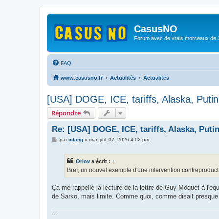
CasusNO
Forum avec de vrais morceaux de
FAQ
www.casusno.fr
Actualités
Actualités
[USA] DOGE, ICE, tariffs, Alaska, Puti
Répondre
Re: [USA] DOGE, ICE, tariffs, Alaska, Puti
M
par
cdang
»
mar. juil. 07, 2026 4:02 pm
e
s
s
Orlov
a écrit :
↑
a
g
Bref, un nouvel exemple d'une intervention contreproduc
e
Ça me rappelle la lecture de la lettre de Guy Môquet à l'équ
de Sarko, mais limite. Comme quoi, comme disait presque 
--