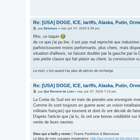
Re: [USA] DOGE, ICE, tariffs, Alaska, Putin, Orm
M
par
Deimoss
»
mar. juil. 07, 2026 6:39 pm
e
s
Rho, ce taquin
s
de ce que j'ai pu lire, il est pas mal reproché aux indust
a
g
parfois/souvent moins performants, plus chers, mais disp
e
situation d'ailleurs, se faisant doubler par la gauche par
une petite clause qui fait plaisir au client, la construction s
La mort, c'est quand t'as plus de pièces de rechange.
Re: [USA] DOGE, ICE, tariffs, Alaska, Putin, Orm
M
par
Qui Revient de Loin
»
mar. juil. 07, 2026 7:13 pm
e
s
La Corée du Sud est en train de prendre une envergure mondi
s
Comme ils sont toujours en guerre avec un voisin totalitaire, 
a
g
militaire français) qui tournent et dont ils ont décidé de faire
e
D'après l'article que j'ai lu, ils ont une bonne crédibilité s
vente de leurs navires.
Dieu qui a failli y rester
| Teams Panthéon & Bienvenue
Le blog de mes voyages imaginaires:
http://qui.revient.de.loin.blog.free.