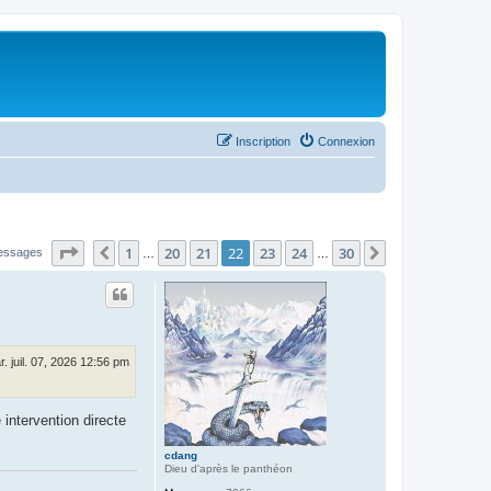
Inscription
Connexion
Page
22
sur
30
1
20
21
22
23
24
30
Précédent
Suivant
essages
…
…
r. juil. 07, 2026 12:56 pm
 intervention directe
cdang
Dieu d'après le panthéon