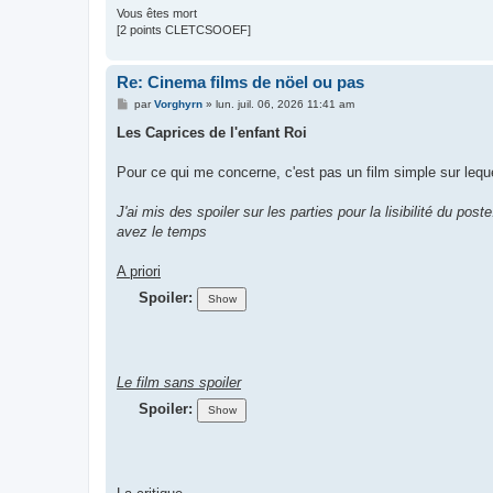
Vous êtes mort
[2 points CLETCSOOEF]
Re: Cinema films de nöel ou pas
M
par
Vorghyrn
»
lun. juil. 06, 2026 11:41 am
e
s
Les Caprices de l'enfant
Roi
s
a
g
Pour ce qui me concerne, c'est pas un film simple sur lequel
e
J'ai mis des spoiler sur les parties pour la lisibilité du pos
avez le temps
A priori
Spoiler:
Le film sans spoiler
Spoiler: