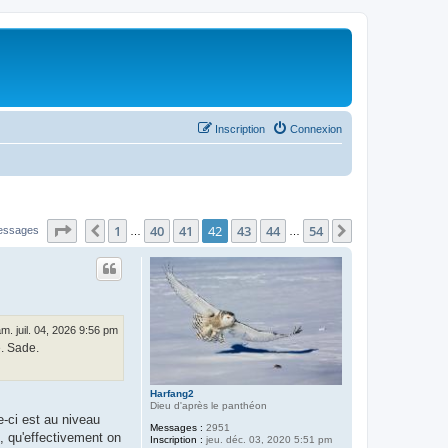
Inscription
Connexion
Page
42
sur
54
1
40
41
42
43
44
54
Précédent
Suivant
essages
…
…
m. juil. 04, 2026 9:56 pm
e. Sade.
Harfang2
Dieu d'après le panthéon
e-ci est au niveau
Messages :
2951
, qu'effectivement on
Inscription :
jeu. déc. 03, 2020 5:51 pm