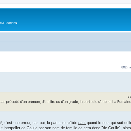
 JDR dedans.
802 m
sa
pas précédé d'un prénom, d'un titre ou d'un grade, la particule s'oublie. La Fontain
 c'est une erreur, car, oui, la particule s'élide
sauf
quand le nom qui suit cell
t interpeller de Gaulle par son nom de famille ce sera donc "de Gaulle", alors