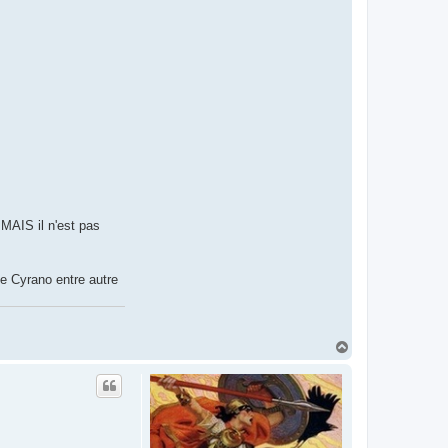
r
V
o
r
g
h
y
r
n
 MAIS il n'est pas
de Cyrano entre autre
H
a
u
t