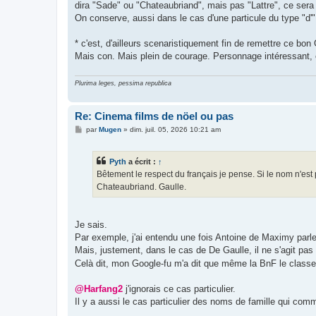
dira "Sade" ou "Chateaubriand", mais pas "Lattre", ce sera 
On conserve, aussi dans le cas d'une particule du type "d'"
* c'est, d'ailleurs scenaristiquement fin de remettre ce bo
Mais con. Mais plein de courage. Personnage intéressant, 
Plurima leges, pessima republica
Re: Cinema films de nöel ou pas
M
par
Mugen
»
dim. juil. 05, 2026 10:21 am
e
s
s
Pyth
a écrit :
↑
a
g
Bêtement le respect du français je pense. Si le nom n'est 
e
Chateaubriand. Gaulle.
Je sais.
Par exemple, j'ai entendu une fois Antoine de Maximy parler
Mais, justement, dans le cas de De Gaulle, il ne s'agit pas
Celà dit, mon Google-fu m'a dit que même la BnF le classe 
@Harfang2
j'ignorais ce cas particulier.
Il y a aussi le cas particulier des noms de famille qui comm