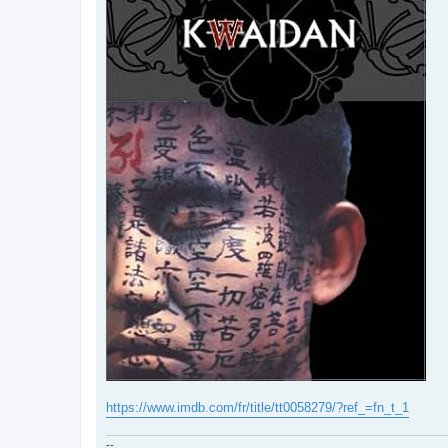
https://www.imdb.com/fr/title/tt0058279/?ref_=fn_t_1
--