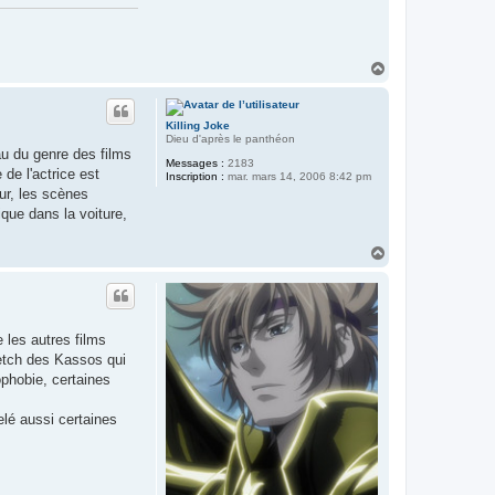
H
a
u
t
Killing Joke
Dieu d'après le panthéon
au du genre des films
Messages :
2183
 de l'actrice est
Inscription :
mar. mars 14, 2006 8:42 pm
eur, les scènes
ique dans la voiture,
H
a
u
t
 les autres films
ketch des Kassos qui
ophobie, certaines
elé aussi certaines