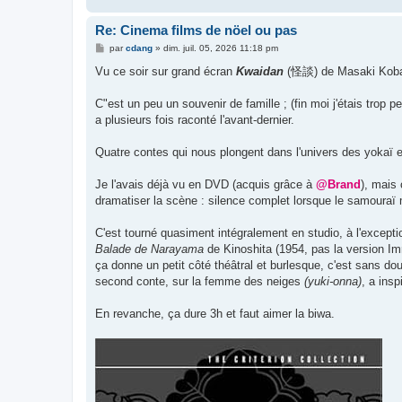
Re: Cinema films de nöel ou pas
M
par
cdang
»
dim. juil. 05, 2026 11:18 pm
e
s
Vu ce soir sur grand écran
Kwaidan
(怪談) de Masaki Kobaya
s
a
g
C"est un peu un souvenir de famille ; (fin moi j'étais trop
e
a plusieurs fois raconté l'avant-dernier.
Quatre contes qui nous plongent dans l'univers des yokaï e
Je l'avais déjà vu en DVD (acquis grâce à
@Brand
), mais 
dramatiser la scène : silence complet lorsque le samouraï 
C'est tourné quasiment intégralement en studio, à l'except
Balade de Narayama
de Kinoshita (1954, pas la version 
ça donne un petit côté théâtral et burlesque, c'est sans dou
second conte, sur la femme des neiges
(yuki-onna)
, a ins
En revanche, ça dure 3h et faut aimer la biwa.