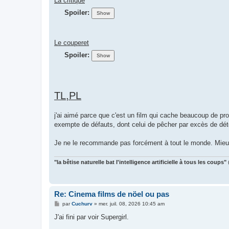
La critique
Spoiler:
Le couperet
Spoiler:
TL,PL
j'ai aimé parce que c'est un film qui cache beaucoup de pro
exempte de défauts, dont celui de pêcher par excès de déto
Je ne le recommande pas forcément à tout le monde. Mieux 
"la bêtise naturelle bat l'intelligence artificielle à tous les coups"
Re: Cinema films de nöel ou pas
M
par
Cuchurv
»
mer. juil. 08, 2026 10:45 am
e
s
J'ai fini par voir Supergirl.
s
a