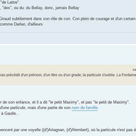
"de Lattre".
, "des", ou du: du Bellay, donc, jamais Bellay
n Giraud subtilement dans son rôle de con. Con plein de courage et d'un certai
comme Darlan, d'ailleurs
sa
pas précédé d'un prénom, d'un titre ou d'un grade, la particule s'oublie. La Fontain
 de son enfance, et il a dit "le petit Maximy", et pas "le petit de Maximy".
 d'une particule, mais d'une partie de son
nom de famille
.
à Gaulle...
encent par une voyelle ((d')Artagnan, (d')Alembert), où la particule n'est pas 