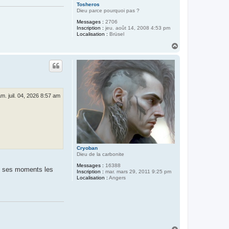
Tosheros
Dieu parce pourquoi pas ?
Messages :
2706
Inscription :
jeu. août 14, 2008 4:53 pm
Localisation :
Brüsel
H
a
u
t
m. juil. 04, 2026 8:57 am
Cryoban
Dieu de la carbonite
Messages :
16388
 de ses moments les
Inscription :
mar. mars 29, 2011 9:25 pm
Localisation :
Angers