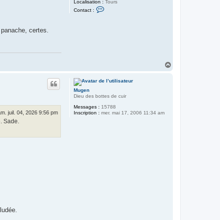
Localisation :
Tours
C
Contact :
o
n
t
n panache, certes.
a
c
t
e
r
H
H
a
a
r
u
f
a
t
n
Mugen
g
Dieu des bottes de cuir
2
Messages :
15788
m. juil. 04, 2026 9:56 pm
Inscription :
mer. mai 17, 2006 11:34 am
e. Sade.
éludée.