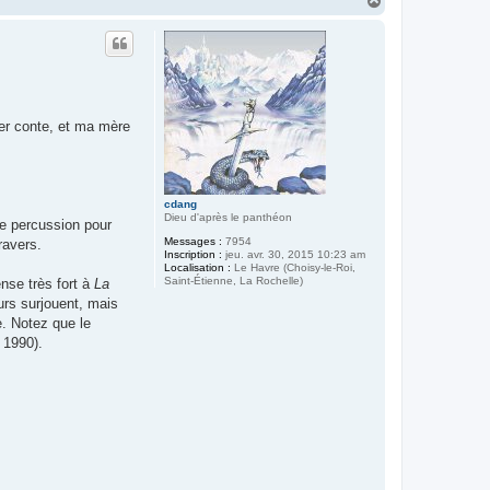
H
a
u
t
ier conte, et ma mère
cdang
Dieu d'après le panthéon
mme percussion pour
Messages :
7954
ravers.
Inscription :
jeu. avr. 30, 2015 10:23 am
Localisation :
Le Havre (Choisy-le-Roi,
Saint-Étienne, La Rochelle)
nse très fort à
La
rs surjouent, mais
e. Notez que le
 1990).