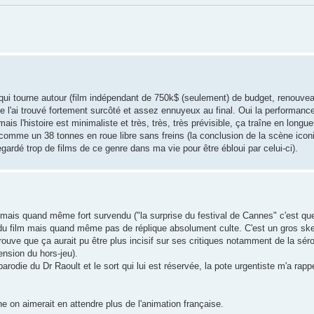
 qui tourne autour (film indépendant de 750k$ (seulement) de budget, renouve
je l'ai trouvé fortement surcôté et assez ennuyeux au final. Oui la performance
ais l'histoire est minimaliste et très, très, très prévisible, ça traîne en longu
r comme un 38 tonnes en roue libre sans freins (la conclusion de la scène icon
 regardé trop de films de ce genre dans ma vie pour être ébloui par celui-ci).
mais quand même fort survendu ("la surprise du festival de Cannes" c'est que
ong du film mais quand même pas de réplique absolument culte. C'est un gros s
 trouve que ça aurait pu être plus incisif sur ses critiques notamment de la sér
ension du hors-jeu).
rodie du Dr Raoult et le sort qui lui est réservée, la pote urgentiste m'a rapp
 on aimerait en attendre plus de l'animation française.