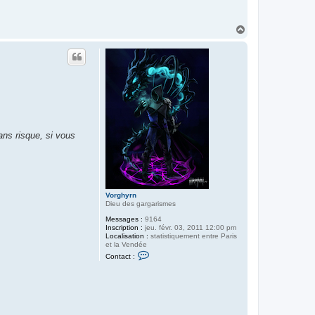
H
a
u
t
sans risque, si vous
Vorghyrn
Dieu des gargarismes
Messages :
9164
Inscription :
jeu. févr. 03, 2011 12:00 pm
Localisation :
statistiquement entre Paris
et la Vendée
C
Contact :
o
n
t
a
c
t
e