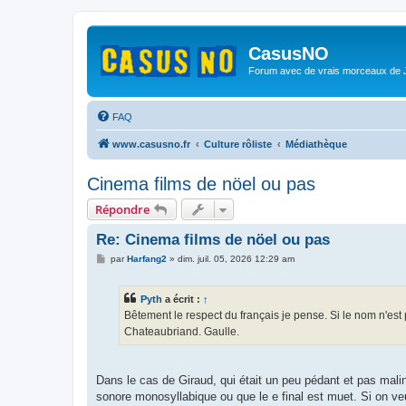
CasusNO
Forum avec de vrais morceaux de
FAQ
www.casusno.fr
Culture rôliste
Médiathèque
Cinema films de nöel ou pas
Répondre
Re: Cinema films de nöel ou pas
M
par
Harfang2
»
dim. juil. 05, 2026 12:29 am
e
s
s
Pyth
a écrit :
↑
a
g
Bêtement le respect du français je pense. Si le nom n'est 
e
Chateaubriand. Gaulle.
Dans le cas de Giraud, qui était un peu pédant et pas malin*,
sonore monosyllabique ou que le e final est muet. Si on veu