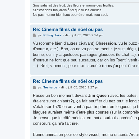
Sois satisfait des fruit, des fleurs et même des feuilles,
Si c'est dans ton jardin à toi que tu les cueilles.
Ne pas monter bien haut peut-être, mais tout seul.
Re: Cinema films de nöel ou pas
M
par
Killing Joke
»
dim. juil. 05, 2026 2:54 pm
e
s
Vu (comme bien d'autres ci-avant)
Obsession
, vu le buzz
s
d'horreur, etc.). Bon, on ne va pas se mentir, je suis déçu, 
a
g
bonne, oui il y a quelques passages glauques (le chat ...), m
e
d'horreur ne font que peu sursauter, car on les "sent" veni
...). Bref, vraiment, pour moi : surcôté (mais j'ai peut être
Re: Cinema films de nöel ou pas
M
par
Tosheros
»
dim. juil. 05, 2026 3:27 pm
e
s
Passé un bon moment devant
Jim Queen
avec les potes, 
s
étaient super chiants?), ça fait souffler du nez tout le l
a
g
s'étale sur 1h20 en arrivant à pas trop tirer en longueur, je
e
blagues auraient mérité d'être plus courtes (sur la compréh
Je pense que le côté médical en moi a surtout apprécié la pa
consœurs ça m'a fait rire.
Bonne animation pour ce style visuel, même si après Arcane