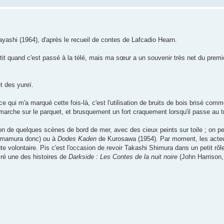
shi (1964), d'après le recueil de contes de Lafcadio Hearn.
 petit quand c'est passé à la télé, mais ma sœur a un souvenir très net du prem
t des yureï.
ce qui m'a marqué cette fois-là, c'est l'utilisation de bruits de bois brisé co
marche sur le parquet, et brusquement un fort craquement lorsqu'il passe au t
ion de quelques scènes de bord de mer, avec des cieux peints sur toile ; on pe
Immamura donc) ou à
Dodes Kaden
de Kurosawa (1954). Par moment, les acteu
te volontaire. Pis c'est l'occasion de revoir Takashi Shimura dans un petit rôl
piré une des histoires de
Darkside : Les Contes de la nuit noire
(John Harrison,