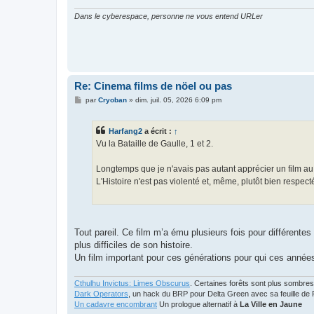
Dans le cyberespace, personne ne vous entend URLer
Re: Cinema films de nöel ou pas
M
par
Cryoban
»
dim. juil. 05, 2026 6:09 pm
e
s
s
Harfang2
a écrit :
↑
a
g
Vu la Bataille de Gaulle, 1 et 2.
e
Longtemps que je n'avais pas autant apprécier un film a
L'Histoire n'est pas violenté et, même, plutôt bien respe
Tout pareil. Ce film m’a ému plusieurs fois pour différente
plus difficiles de son histoire.
Un film important pour ces générations pour qui ces année
Cthulhu Invictus: Limes Obscurus
. Certaines forêts sont plus sombres
Dark Operators
, un hack du BRP pour Delta Green avec sa feuille de 
Un cadavre encombrant
Un prologue alternatif à
La Ville en Jaune