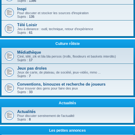
Sujets :
1386
Inspi
Pour discuter et stocker les sources d'inspiration
Sujets :
135
Télé Loisir
Jeu à distance : outil, technique, retour d'expérience
Sujets :
61
Culture rôliste
Médiathèque
Ciné, télé, zik et bla bla persos (trolls, floodeurs et baskets interdits)
Sujets :
17
Jeux pas droles
Jeux de carte, de plateau, de société, jeux-vidéo, mmo ...
Sujets :
7
Conventions, binouzes et recherche de joueurs
Pour trouver des gens pour faire des jeux
Sujets :
33
Actualités
Actualités
Pour discuter sereinement de l'actualité
Sujets :
8
Les petites annonces