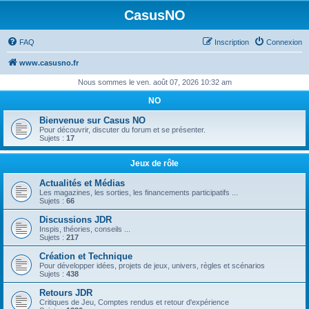
CasusNO
FAQ
Inscription
Connexion
www.casusno.fr
Nous sommes le ven. août 07, 2026 10:32 am
NO
Bienvenue sur Casus NO
Pour découvrir, discuter du forum et se présenter.
Sujets :
17
Jeux de rôle
Actualités et Médias
Les magazines, les sorties, les financements participatifs ...
Sujets :
66
Discussions JDR
Inspis, théories, conseils ...
Sujets :
217
Création et Technique
Pour développer idées, projets de jeux, univers, règles et scénarios
Sujets :
438
Retours JDR
Critiques de Jeu, Comptes rendus et retour d'expérience