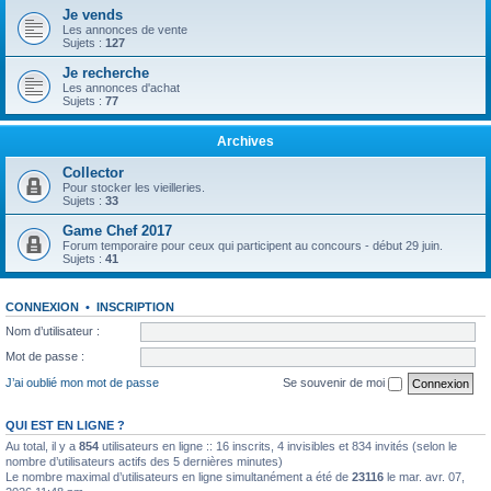
Je vends
Les annonces de vente
Sujets :
127
Je recherche
Les annonces d'achat
Sujets :
77
Archives
Collector
Pour stocker les vieilleries.
Sujets :
33
Game Chef 2017
Forum temporaire pour ceux qui participent au concours - début 29 juin.
Sujets :
41
CONNEXION
•
INSCRIPTION
Nom d’utilisateur :
Mot de passe :
J’ai oublié mon mot de passe
Se souvenir de moi
QUI EST EN LIGNE ?
Au total, il y a
854
utilisateurs en ligne :: 16 inscrits, 4 invisibles et 834 invités (selon le
nombre d’utilisateurs actifs des 5 dernières minutes)
Le nombre maximal d’utilisateurs en ligne simultanément a été de
23116
le mar. avr. 07,