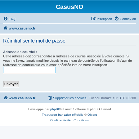
CasusNO
FAQ
Inscription
Connexion
www.casusno.fr
Réinitialiser le mot de passe
Adresse de courriel :
Cette adresse doit correspondre à l’adresse de courriel associée à votre compte. Si
vous ne l’avez jamais modifiée depuis le panneau de contrôle de l’utilisateur, il s’agit de
l’adresse de courriel que vous avez spécifiée lors de votre inscription.
www.casusno.fr
Supprimer les cookies
Fuseau horaire sur
UTC+02:00
Développé par
phpBB
® Forum Software © phpBB Limited
Traduction française officielle
©
Qiaeru
Confidentialité
|
Conditions