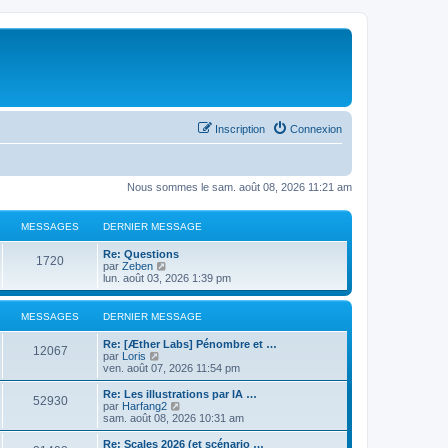
Inscription
Connexion
Nous sommes le sam. août 08, 2026 11:21 am
MESSAGES
DERNIER MESSAGE
Re: Questions
1720
C
par
Zeben
o
lun. août 03, 2026 1:39 pm
n
s
u
MESSAGES
DERNIER MESSAGE
l
t
Re: [Æther Labs] Pénombre et …
e
12067
C
par
Loris
r
o
ven. août 07, 2026 11:54 pm
l
n
e
s
Re: Les illustrations par IA …
d
52930
u
C
par
Harfang2
e
l
o
sam. août 08, 2026 10:31 am
r
t
n
n
e
s
Re: Scales 2026 (et scénario …
i