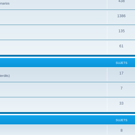
438
énarios
1386
135
61
SUJETS
17
terdits)
7
33
SUJETS
8