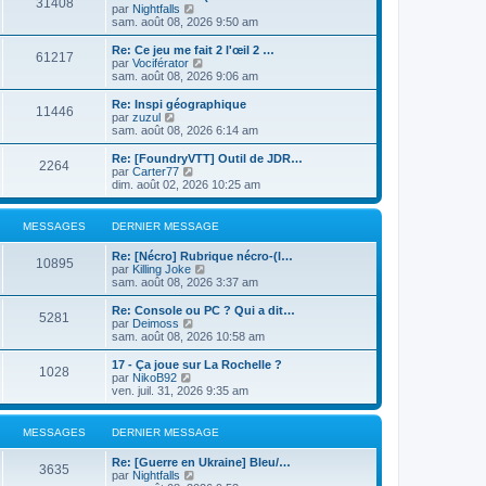
31408
r
u
C
par
Nightfalls
e
l
l
o
sam. août 08, 2026 9:50 am
r
e
t
n
m
d
e
s
e
Re: Ce jeu me fait 2 l'œil 2 …
e
61217
r
u
s
C
par
Vociférator
r
l
l
s
o
sam. août 08, 2026 9:06 am
n
e
t
a
n
i
d
e
g
s
Re: Inspi géographique
e
e
11446
r
e
u
C
par
zuzul
r
r
l
l
o
sam. août 08, 2026 6:14 am
m
n
e
t
n
e
i
d
e
s
Re: [FoundryVTT] Outil de JDR…
s
e
e
2264
r
u
C
par
Carter77
s
r
r
l
l
o
dim. août 02, 2026 10:25 am
a
m
n
e
t
n
g
e
i
d
e
s
e
s
e
e
r
u
MESSAGES
DERNIER MESSAGE
s
r
r
l
l
a
m
n
e
t
g
e
Re: [Nécro] Rubrique nécro-(l…
i
d
e
10895
e
s
C
par
Killing Joke
e
e
r
s
o
sam. août 08, 2026 3:37 am
r
r
l
a
n
m
n
e
g
s
e
Re: Console ou PC ? Qui a dit…
i
d
5281
e
u
C
s
par
Deimoss
e
e
l
o
s
sam. août 08, 2026 10:58 am
r
r
t
n
a
m
n
e
s
g
e
17 - Ça joue sur La Rochelle ?
i
1028
r
u
e
s
C
par
NikoB92
e
l
l
s
o
ven. juil. 31, 2026 9:35 am
r
e
t
a
n
m
d
e
g
s
e
e
r
e
u
s
MESSAGES
DERNIER MESSAGE
r
l
l
s
n
e
t
a
Re: [Guerre en Ukraine] Bleu/…
i
d
e
3635
g
C
par
Nightfalls
e
e
r
e