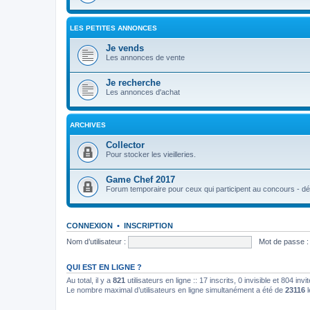
LES PETITES ANNONCES
Je vends
Les annonces de vente
Je recherche
Les annonces d'achat
ARCHIVES
Collector
Pour stocker les vieilleries.
Game Chef 2017
Forum temporaire pour ceux qui participent au concours - déb
CONNEXION
•
INSCRIPTION
Nom d’utilisateur :
Mot de passe :
QUI EST EN LIGNE ?
Au total, il y a
821
utilisateurs en ligne :: 17 inscrits, 0 invisible et 804 in
Le nombre maximal d’utilisateurs en ligne simultanément a été de
23116
l