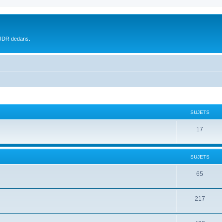
 JDR dedans.
SUJETS
17
SUJETS
65
217