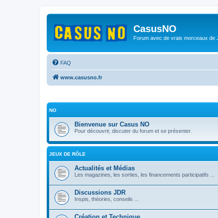
CasusNO
Forum avec de vrais morceaux de
FAQ
www.casusno.fr
NO
Bienvenue sur Casus NO
Pour découvrir, discuter du forum et se présenter.
JEUX DE RÔLE
Actualités et Médias
Les magazines, les sorties, les financements participatifs ...
Discussions JDR
Inspis, théories, conseils ...
Création et Technique