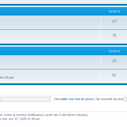
SUJETS
127
76
SUJETS
33
41
ut 29 juin.
J’ai oublié mon mot de passe
|
Se souvenir de moi
vités (selon le nombre d’utilisateurs actifs des 5 dernières minutes)
e mar. avr. 07, 2026 11:48 pm