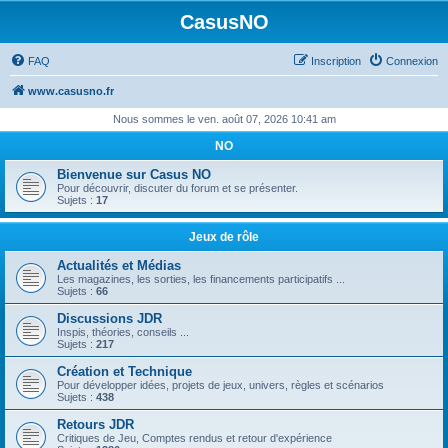
CasusNO
FAQ
Inscription
Connexion
www.casusno.fr
Nous sommes le ven. août 07, 2026 10:41 am
NO
Bienvenue sur Casus NO
Pour découvrir, discuter du forum et se présenter.
Sujets :
17
Jeux de rôle
Actualités et Médias
Les magazines, les sorties, les financements participatifs ...
Sujets :
66
Discussions JDR
Inspis, théories, conseils ...
Sujets :
217
Création et Technique
Pour développer idées, projets de jeux, univers, règles et scénarios
Sujets :
438
Retours JDR
Critiques de Jeu, Comptes rendus et retour d'expérience