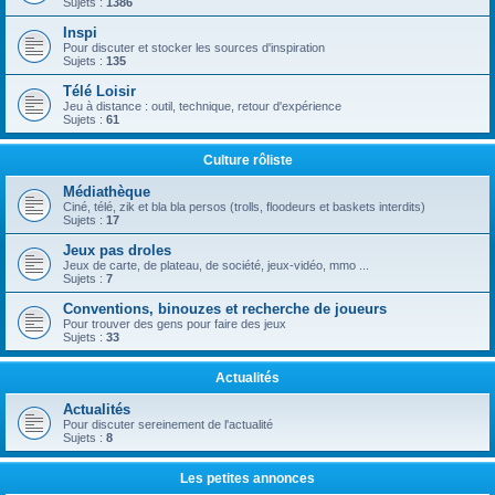
Sujets :
1386
Inspi
Pour discuter et stocker les sources d'inspiration
Sujets :
135
Télé Loisir
Jeu à distance : outil, technique, retour d'expérience
Sujets :
61
Culture rôliste
Médiathèque
Ciné, télé, zik et bla bla persos (trolls, floodeurs et baskets interdits)
Sujets :
17
Jeux pas droles
Jeux de carte, de plateau, de société, jeux-vidéo, mmo ...
Sujets :
7
Conventions, binouzes et recherche de joueurs
Pour trouver des gens pour faire des jeux
Sujets :
33
Actualités
Actualités
Pour discuter sereinement de l'actualité
Sujets :
8
Les petites annonces