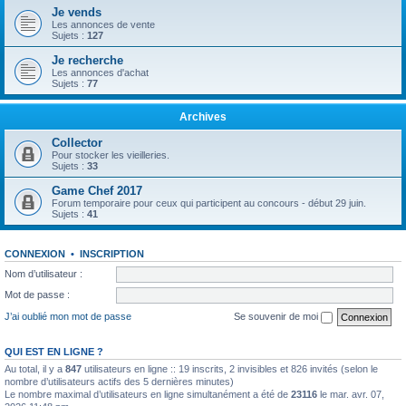
Je vends
Les annonces de vente
Sujets :
127
Je recherche
Les annonces d'achat
Sujets :
77
Archives
Collector
Pour stocker les vieilleries.
Sujets :
33
Game Chef 2017
Forum temporaire pour ceux qui participent au concours - début 29 juin.
Sujets :
41
CONNEXION
•
INSCRIPTION
Nom d’utilisateur :
Mot de passe :
J’ai oublié mon mot de passe
Se souvenir de moi
QUI EST EN LIGNE ?
Au total, il y a
847
utilisateurs en ligne :: 19 inscrits, 2 invisibles et 826 invités (selon le
nombre d’utilisateurs actifs des 5 dernières minutes)
Le nombre maximal d’utilisateurs en ligne simultanément a été de
23116
le mar. avr. 07,