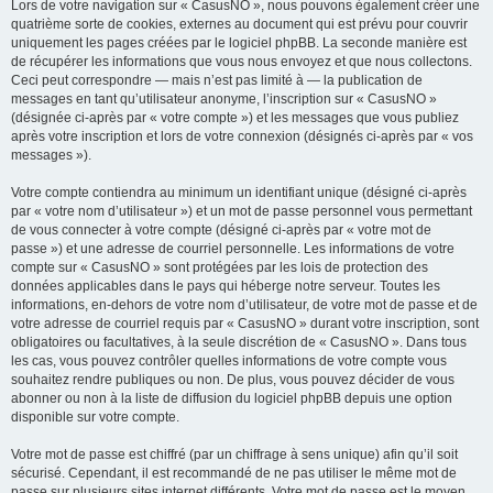
Lors de votre navigation sur « CasusNO », nous pouvons également créer une
quatrième sorte de cookies, externes au document qui est prévu pour couvrir
uniquement les pages créées par le logiciel phpBB. La seconde manière est
de récupérer les informations que vous nous envoyez et que nous collectons.
Ceci peut correspondre — mais n’est pas limité à — la publication de
messages en tant qu’utilisateur anonyme, l’inscription sur « CasusNO »
(désignée ci-après par « votre compte ») et les messages que vous publiez
après votre inscription et lors de votre connexion (désignés ci-après par « vos
messages »).
Votre compte contiendra au minimum un identifiant unique (désigné ci-après
par « votre nom d’utilisateur ») et un mot de passe personnel vous permettant
de vous connecter à votre compte (désigné ci-après par « votre mot de
passe ») et une adresse de courriel personnelle. Les informations de votre
compte sur « CasusNO » sont protégées par les lois de protection des
données applicables dans le pays qui héberge notre serveur. Toutes les
informations, en-dehors de votre nom d’utilisateur, de votre mot de passe et de
votre adresse de courriel requis par « CasusNO » durant votre inscription, sont
obligatoires ou facultatives, à la seule discrétion de « CasusNO ». Dans tous
les cas, vous pouvez contrôler quelles informations de votre compte vous
souhaitez rendre publiques ou non. De plus, vous pouvez décider de vous
abonner ou non à la liste de diffusion du logiciel phpBB depuis une option
disponible sur votre compte.
Votre mot de passe est chiffré (par un chiffrage à sens unique) afin qu’il soit
sécurisé. Cependant, il est recommandé de ne pas utiliser le même mot de
passe sur plusieurs sites internet différents. Votre mot de passe est le moyen