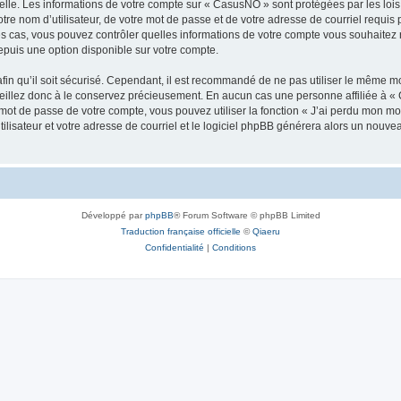
elle. Les informations de votre compte sur « CasusNO » sont protégées par les loi
tre nom d’utilisateur, de votre mot de passe et de votre adresse de courriel requis 
les cas, vous pouvez contrôler quelles informations de votre compte vous souhaite
epuis une option disponible sur votre compte.
afin qu’il soit sécurisé. Cependant, il est recommandé de ne pas utiliser le même mot
illez donc à le conservez précieusement. En aucun cas une personne affiliée à « 
ot de passe de votre compte, vous pouvez utiliser la fonction « J’ai perdu mon mot
ilisateur et votre adresse de courriel et le logiciel phpBB générera alors un nouv
Développé par
phpBB
® Forum Software © phpBB Limited
Traduction française officielle
©
Qiaeru
Confidentialité
|
Conditions