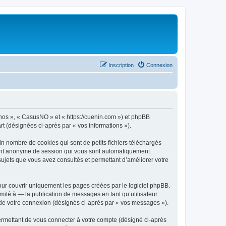
Inscription
Connexion
« nos », « CasusNO » et « https://cuenin.com ») et phpBB
art (désignées ci-après par « vos informations »).
n nombre de cookies qui sont de petits fichiers téléchargés
ifiant anonyme de session qui vous sont automatiquement
 sujets que vous avez consultés et permettant d’améliorer votre
ur couvrir uniquement les pages créées par le logiciel phpBB.
ité à — la publication de messages en tant qu’utilisateur
 de votre connexion (désignés ci-après par « vos messages »).
ermettant de vous connecter à votre compte (désigné ci-après