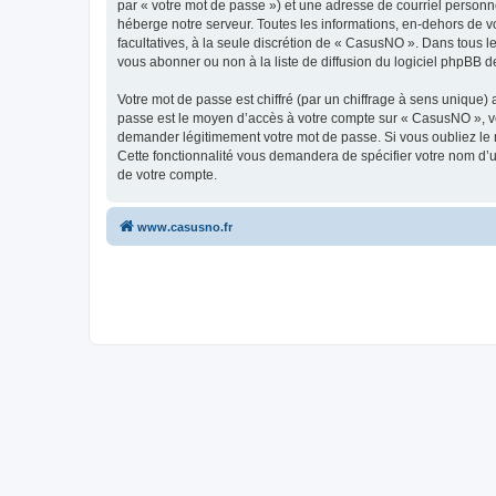
par « votre mot de passe ») et une adresse de courriel personn
héberge notre serveur. Toutes les informations, en-dehors de vo
facultatives, à la seule discrétion de « CasusNO ». Dans tous 
vous abonner ou non à la liste de diffusion du logiciel phpBB d
Votre mot de passe est chiffré (par un chiffrage à sens unique) 
passe est le moyen d’accès à votre compte sur « CasusNO », ve
demander légitimement votre mot de passe. Si vous oubliez le m
Cette fonctionnalité vous demandera de spécifier votre nom d’ut
de votre compte.
www.casusno.fr