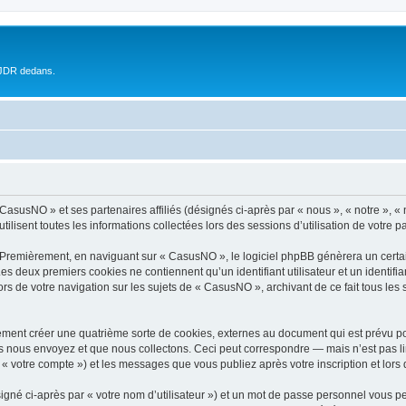
 JDR dedans.
 CasusNO » et ses partenaires affiliés (désignés ci-après par « nous », « notre », 
ilisent toutes les informations collectées lors des sessions d’utilisation de votre p
 Premièrement, en naviguant sur « CasusNO », le logiciel phpBB génèrera un certai
 Les deux premiers cookies ne contiennent qu’un identifiant utilisateur et un ident
ors de votre navigation sur les sujets de « CasusNO », archivant de ce fait tous les
ment créer une quatrième sorte de cookies, externes au document qui est prévu po
 nous envoyez et que nous collectons. Ceci peut correspondre — mais n’est pas lim
« votre compte ») et les messages que vous publiez après votre inscription et lors
igné ci-après par « votre nom d’utilisateur ») et un mot de passe personnel vous p