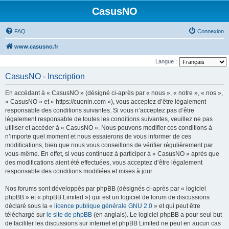
CasusNO
FAQ
Connexion
www.casusno.fr
Langue :
CasusNO - Inscription
En accédant à « CasusNO » (désigné ci-après par « nous », « notre », « nos »,
« CasusNO » et « https://cuenin.com »), vous acceptez d’être légalement
responsable des conditions suivantes. Si vous n’acceptez pas d’être
légalement responsable de toutes les conditions suivantes, veuillez ne pas
utiliser et accéder à « CasusNO ». Nous pouvons modifier ces conditions à
n’importe quel moment et nous essaierons de vous informer de ces
modifications, bien que nous vous conseillons de vérifier régulièrement par
vous-même. En effet, si vous continuez à participer à « CasusNO » après que
des modifications aient été effectuées, vous acceptez d’être légalement
responsable des conditions modifiées et mises à jour.
Nos forums sont développés par phpBB (désignés ci-après par « logiciel
phpBB » et « phpBB Limited ») qui est un logiciel de forum de discussions
déclaré sous la «
licence publique générale GNU 2.0
» et qui peut être
téléchargé sur
le site de phpBB
(en anglais). Le logiciel phpBB a pour seul but
de faciliter les discussions sur internet et phpBB Limited ne peut en aucun cas