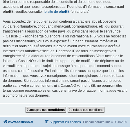
être tenu comme responsable de la conduite et du contenu que nous
acceptons et que nous n’acceptons pas. Pour plus d’informations concernant
phpBB, veuillez consulter
le site de phpBB
(en anglais).
Vous acceptez de ne publier aucun contenu à caractère abusif, obscène,
vulgaire, diffamatoire, choquant, menaçant, pornographique, etc. qui pourrait
transgresser la législation de votre pays, du pays dans lequel le serveur de
« CasusNO » est hébergé ou encore la loi internationale. Si vous ne respectez
pas ces dispositions, vous vous exposez à un bannissement immédiat et
définitif et nous nous réservons le droit d’avertir votre fournisseur d’accès à
internet et les autorités officielles. L’adresse IP de tous les messages est
enregistrée afin d’aider au renforcement de ces conditions. Vous acceptez le
fait que « CasusNO » ait le droit de supprimer, de modifier, de déplacer ou de
verrouiller n’importe quel sujet et message à n’importe quel moment si nous
estimons cela nécessaire. En tant qu’utilisateur, vous acceptez que toutes les
informations que vous avez renseignées soient enregistrées dans notre base
de données. Bien que ces informations ne seront pas diffusées à une tierce
partie sans votre consentement, ni « CasusNO », ni phpBB, ne pourront être
tenus comme responsables en cas de tentative de piratage informatique visant
à compromettre vos données.
www.casusno.fr
Supprimer les cookies
Fuseau horaire sur
UTC+02:00