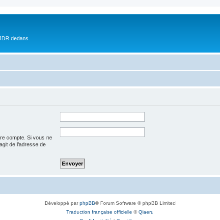
 JDR dedans.
tre compte. Si vous ne
’agit de l’adresse de
Développé par
phpBB
® Forum Software © phpBB Limited
Traduction française officielle
©
Qiaeru