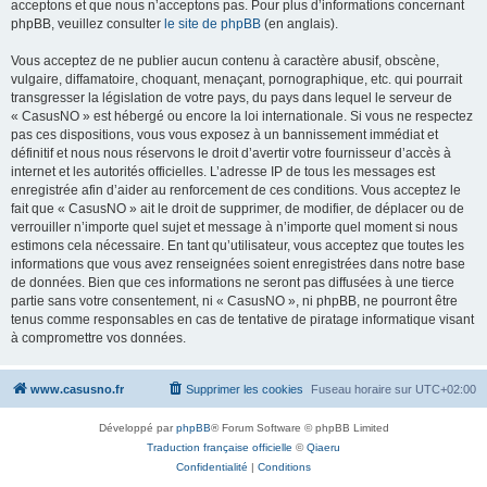
acceptons et que nous n’acceptons pas. Pour plus d’informations concernant
phpBB, veuillez consulter
le site de phpBB
(en anglais).
Vous acceptez de ne publier aucun contenu à caractère abusif, obscène,
vulgaire, diffamatoire, choquant, menaçant, pornographique, etc. qui pourrait
transgresser la législation de votre pays, du pays dans lequel le serveur de
« CasusNO » est hébergé ou encore la loi internationale. Si vous ne respectez
pas ces dispositions, vous vous exposez à un bannissement immédiat et
définitif et nous nous réservons le droit d’avertir votre fournisseur d’accès à
internet et les autorités officielles. L’adresse IP de tous les messages est
enregistrée afin d’aider au renforcement de ces conditions. Vous acceptez le
fait que « CasusNO » ait le droit de supprimer, de modifier, de déplacer ou de
verrouiller n’importe quel sujet et message à n’importe quel moment si nous
estimons cela nécessaire. En tant qu’utilisateur, vous acceptez que toutes les
informations que vous avez renseignées soient enregistrées dans notre base
de données. Bien que ces informations ne seront pas diffusées à une tierce
partie sans votre consentement, ni « CasusNO », ni phpBB, ne pourront être
tenus comme responsables en cas de tentative de piratage informatique visant
à compromettre vos données.
www.casusno.fr
Supprimer les cookies
Fuseau horaire sur
UTC+02:00
Développé par
phpBB
® Forum Software © phpBB Limited
Traduction française officielle
©
Qiaeru
Confidentialité
|
Conditions