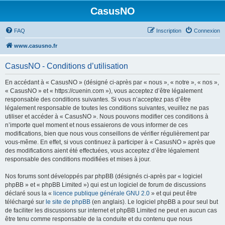
CasusNO
FAQ
Inscription
Connexion
www.casusno.fr
CasusNO - Conditions d’utilisation
En accédant à « CasusNO » (désigné ci-après par « nous », « notre », « nos »,
« CasusNO » et « https://cuenin.com »), vous acceptez d’être légalement
responsable des conditions suivantes. Si vous n’acceptez pas d’être
légalement responsable de toutes les conditions suivantes, veuillez ne pas
utiliser et accéder à « CasusNO ». Nous pouvons modifier ces conditions à
n’importe quel moment et nous essaierons de vous informer de ces
modifications, bien que nous vous conseillons de vérifier régulièrement par
vous-même. En effet, si vous continuez à participer à « CasusNO » après que
des modifications aient été effectuées, vous acceptez d’être légalement
responsable des conditions modifiées et mises à jour.
Nos forums sont développés par phpBB (désignés ci-après par « logiciel
phpBB » et « phpBB Limited ») qui est un logiciel de forum de discussions
déclaré sous la «
licence publique générale GNU 2.0
» et qui peut être
téléchargé sur
le site de phpBB
(en anglais). Le logiciel phpBB a pour seul but
de faciliter les discussions sur internet et phpBB Limited ne peut en aucun cas
être tenu comme responsable de la conduite et du contenu que nous